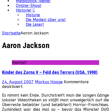
Mediabook-Reihe!
Online-Shop!
Historie!
Historie
Die Medien über uns!
Die Leser!
Startseite
Aaron Jackson
Aaron Jackson
Horror!
Kinder des Zorns V – Feld des Terrors (USA, 1998)
24. August 2007
Markus Haage
Kommentare
für
deaktiviert
Kinder
Es nimmt kein Ende. Durchstreift man die langen Gänge
des
lokaler Videotheken so stößt man unweigerlich auf die
Zorns
Überreste beliebter (und beleibter!) Horror-Franchises.
V
Zumindest war dies mal so – bevor das Monster DVD
–