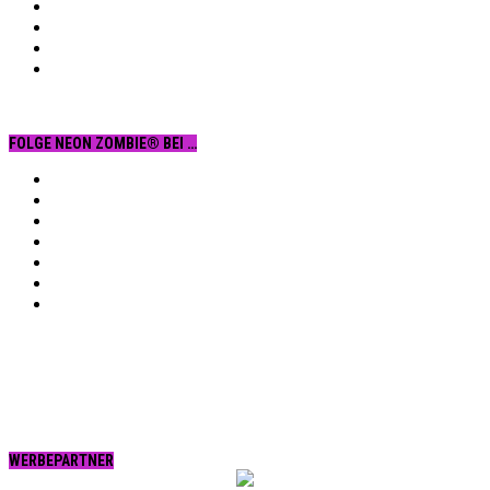
FOLGE NEON ZOMBIE® BEI …
Facebook
YouTube
Instagram
Vimeo
Twitter
tumblr.
RSS
WERBEPARTNER