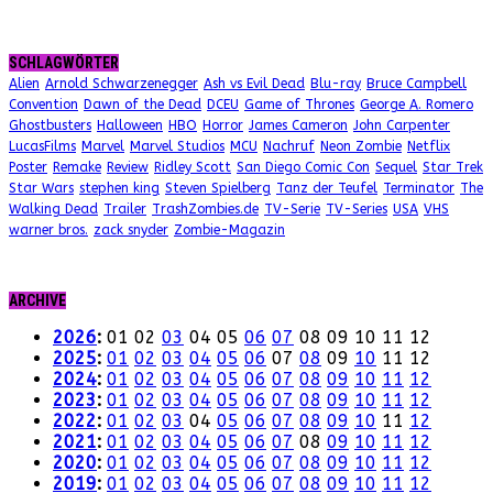
SCHLAGWÖRTER
Alien
Arnold Schwarzenegger
Ash vs Evil Dead
Blu-ray
Bruce Campbell
Convention
Dawn of the Dead
DCEU
Game of Thrones
George A. Romero
Ghostbusters
Halloween
HBO
Horror
James Cameron
John Carpenter
LucasFilms
Marvel
Marvel Studios
MCU
Nachruf
Neon Zombie
Netflix
Poster
Remake
Review
Ridley Scott
San Diego Comic Con
Sequel
Star Trek
Star Wars
stephen king
Steven Spielberg
Tanz der Teufel
Terminator
The
Walking Dead
Trailer
TrashZombies.de
TV-Serie
TV-Series
USA
VHS
warner bros.
zack snyder
Zombie-Magazin
ARCHIVE
2026
:
01
02
03
04
05
06
07
08
09
10
11
12
2025
:
01
02
03
04
05
06
07
08
09
10
11
12
2024
:
01
02
03
04
05
06
07
08
09
10
11
12
2023
:
01
02
03
04
05
06
07
08
09
10
11
12
2022
:
01
02
03
04
05
06
07
08
09
10
11
12
2021
:
01
02
03
04
05
06
07
08
09
10
11
12
2020
:
01
02
03
04
05
06
07
08
09
10
11
12
2019
:
01
02
03
04
05
06
07
08
09
10
11
12