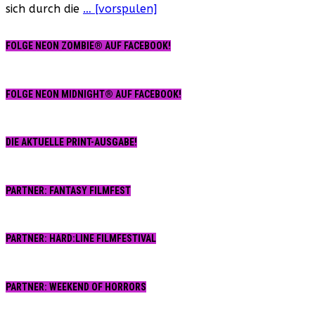
sich durch die
… [vorspulen]
Feld
des
Terrors
FOLGE NEON ZOMBIE® AUF FACEBOOK!
(USA,
1998)
FOLGE NEON MIDNIGHT® AUF FACEBOOK!
DIE AKTUELLE PRINT-AUSGABE!
PARTNER: FANTASY FILMFEST
PARTNER: HARD:LINE FILMFESTIVAL
PARTNER: WEEKEND OF HORRORS