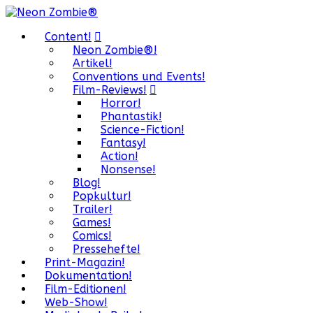
Content!
Neon Zombie®!
Artikel!
Conventions und Events!
Film-Reviews!
Horror!
Phantastik!
Science-Fiction!
Fantasy!
Action!
Nonsense!
Blog!
Popkultur!
Trailer!
Games!
Comics!
Pressehefte!
Print-Magazin!
Dokumentation!
Film-Editionen!
Web-Show!