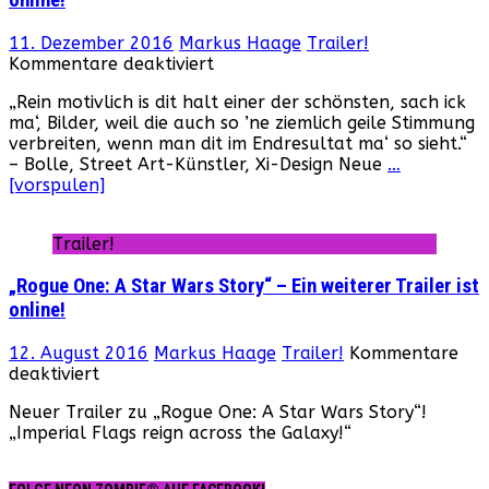
Neuer
Trailer
online!
11. Dezember 2016
Markus Haage
Trailer!
für
Kommentare deaktiviert
„Rogue
„Rein motivlich is dit halt einer der schönsten, sach ick
One:
ma‘, Bilder, weil die auch so ’ne ziemlich geile Stimmung
A
verbreiten, wenn man dit im Endresultat ma‘ so sieht.“
Star
– Bolle, Street Art-Künstler, Xi-Design Neue
…
Wars
[vorspulen]
Story“
–
Neue
Trailer!
Featurette
online!
„Rogue One: A Star Wars Story“ – Ein weiterer Trailer ist
online!
12. August 2016
Markus Haage
Trailer!
Kommentare
für
deaktiviert
„Rogue
Neuer Trailer zu „Rogue One: A Star Wars Story“!
One:
„Imperial Flags reign across the Galaxy!“
A
Star
Wars