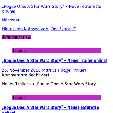
„Rogue One: A Star Wars Story“ – Neue Featurette
online!
Nächster
Hinter den Kulissen von „Der Exorzist“
ÄHNLICHE ARTIKEL
Trailer!
„Rogue One: A Star Wars Story“ – Neuer Trailer online!
26. November 2016
Markus Haage
Trailer!
für
Kommentare deaktiviert
„Rogue
Neuer Trailer zu „Rogue One: A Star Wars Story“.
One:
A
Star
Trailer!
Wars
Story“
„Rogue One: A Star Wars Story“ – Neue Featurette
–
online!