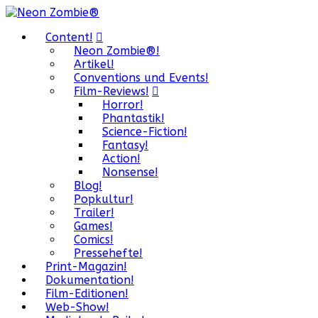
Content!
Neon Zombie®!
Artikel!
Conventions und Events!
Film-Reviews!
Horror!
Phantastik!
Science-Fiction!
Fantasy!
Action!
Nonsense!
Blog!
Popkultur!
Trailer!
Games!
Comics!
Pressehefte!
Print-Magazin!
Dokumentation!
Film-Editionen!
Web-Show!