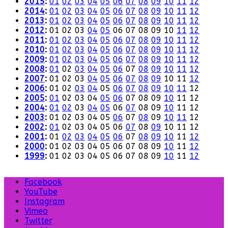
2015
:
01
02
03
04
05
06
07
08
09
10
11
12
2014
:
01
02
03
04
05
06
07
08
09
10
11
12
2013
:
01
02
03
04
05
06
07
08
09
10
11
12
2012
:
01
02
03
04
05
06
07
08
09
10
11
12
2011
:
01
02
03
04
05
06
07
08
09
10
11
12
2010
:
01
02
03
04
05
06
07
08
09
10
11
12
2009
:
01
02
03
04
05
06
07
08
09
10
11
12
2008
:
01
02
03
04
05
06
07
08
09
10
11
12
2007
:
01
02
03
04
05
06
07
08
09
10
11
12
2006
:
01
02
03
04
05
06
07
08
09
10
11
12
2005
:
01
02
03
04
05
06
07
08
09
10
11
12
2004
:
01
02
03
04
05
06
07
08
09
10
11
12
2003
:
01
02
03
04
05
06
07
08
09
10
11
12
2002
:
01
02
03
04
05
06
07
08
09
10
11
12
2001
:
01
02
03
04
05
06
07
08
09
10
11
12
2000
:
01
02
03
04
05
06
07
08
09
10
11
12
1999
:
01
02
03
04
05
06
07
08
09
10
11
12
Facebook
YouTube
Instagram
Vimeo
Twitter