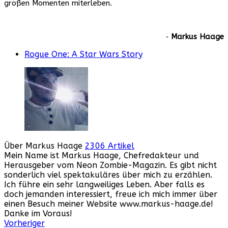
großen Momenten miterleben.
‐
Markus Haage
Rogue One: A Star Wars Story
Über Markus Haage
2306 Artikel
Mein Name ist Markus Haage, Chefredakteur und
Herausgeber vom Neon Zombie-Magazin. Es gibt nicht
sonderlich viel spektakuläres über mich zu erzählen.
Ich führe ein sehr langweiliges Leben. Aber falls es
doch jemanden interessiert, freue ich mich immer über
einen Besuch meiner Website www.markus-haage.de!
Danke im Voraus!
Webseite
Facebook
Instagram
YouTube
Vorheriger