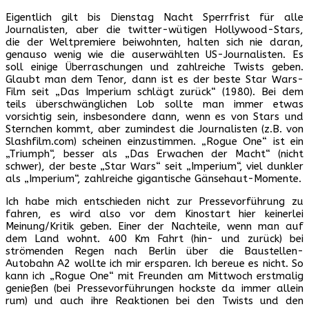
Eigentlich gilt bis Dienstag Nacht Sperrfrist für alle
Journalisten, aber die twitter-wütigen Hollywood-Stars,
die der Weltpremiere beiwohnten, halten sich nie daran,
genauso wenig wie die auserwählten US-Journalisten. Es
soll einige Überraschungen und zahlreiche Twists geben.
Glaubt man dem Tenor, dann ist es der beste Star Wars-
Film seit „Das Imperium schlägt zurück“ (1980). Bei dem
teils überschwänglichen Lob sollte man immer etwas
vorsichtig sein, insbesondere dann, wenn es von Stars und
Sternchen kommt, aber zumindest die Journalisten (z.B. von
Slashfilm.com) scheinen einzustimmen. „Rogue One“ ist ein
„Triumph“, besser als „Das Erwachen der Macht“ (nicht
schwer), der beste „Star Wars“ seit „Imperium“, viel dunkler
als „Imperium“, zahlreiche gigantische Gänsehaut-Momente.
Ich habe mich entschieden nicht zur Pressevorführung zu
fahren, es wird also vor dem Kinostart hier keinerlei
Meinung/Kritik geben. Einer der Nachteile, wenn man auf
dem Land wohnt. 400 Km Fahrt (hin- und zurück) bei
strömenden Regen nach Berlin über die Baustellen-
Autobahn A2 wollte ich mir ersparen. Ich bereue es nicht. So
kann ich „Rogue One“ mit Freunden am Mittwoch erstmalig
genießen (bei Pressevorführungen hockste da immer allein
rum) und auch ihre Reaktionen bei den Twists und den