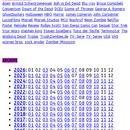
Alien
Arnold Schwarzenegger
Ash vs Evil Dead
Blu-ray
Bruce Campbell
Convention
Dawn of the Dead
DCEU
Game of Thrones
George A. Romero
Ghostbusters
Halloween
HBO
Horror
James Cameron
John Carpenter
LucasFilms
Marvel
Marvel Studios
MCU
Nachruf
Neon Zombie
Netflix
Poster
Remake
Review
Ridley Scott
San Diego Comic Con
Sequel
Star Trek
Star Wars
stephen king
Steven Spielberg
Tanz der Teufel
Terminator
The
Walking Dead
Trailer
TrashZombies.de
TV-Serie
TV-Series
USA
VHS
warner bros.
zack snyder
Zombie-Magazin
ARCHIVE
2026
:
01
02
03
04
05
06
07
08
09
10
11
12
2025
:
01
02
03
04
05
06
07
08
09
10
11
12
2024
:
01
02
03
04
05
06
07
08
09
10
11
12
2023
:
01
02
03
04
05
06
07
08
09
10
11
12
2022
:
01
02
03
04
05
06
07
08
09
10
11
12
2021
:
01
02
03
04
05
06
07
08
09
10
11
12
2020
:
01
02
03
04
05
06
07
08
09
10
11
12
2019
:
01
02
03
04
05
06
07
08
09
10
11
12
2018
:
01
02
03
04
05
06
07
08
09
10
11
12
2017
:
01
02
03
04
05
06
07
08
09
10
11
12
2016
:
01
02
03
04
05
06
07
08
09
10
11
12