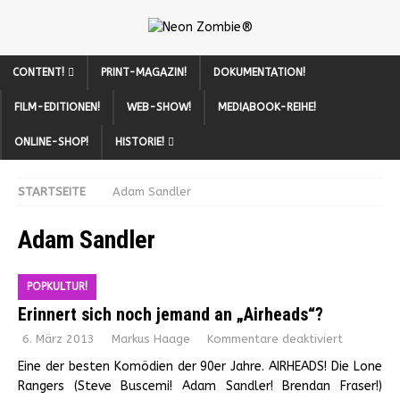
CONTENT!
PRINT-MAGAZIN!
DOKUMENTATION!
FILM-EDITIONEN!
WEB-SHOW!
MEDIABOOK-REIHE!
ONLINE-SHOP!
HISTORIE!
STARTSEITE
Adam Sandler
Adam Sandler
POPKULTUR!
Erinnert sich noch jemand an „Airheads“?
6. März 2013
Markus Haage
Kommentare deaktiviert
Eine der besten Komödien der 90er Jahre. AIRHEADS! Die Lone
Rangers (Steve Buscemi! Adam Sandler! Brendan Fraser!)