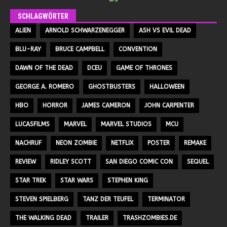
SCHLAGWÖRTER
ALIEN
ARNOLD SCHWARZENEGGER
ASH VS EVIL DEAD
BLU-RAY
BRUCE CAMPBELL
CONVENTION
DAWN OF THE DEAD
DCEU
GAME OF THRONES
GEORGE A. ROMERO
GHOSTBUSTERS
HALLOWEEN
HBO
HORROR
JAMES CAMERON
JOHN CARPENTER
LUCASFILMS
MARVEL
MARVEL STUDIOS
MCU
NACHRUF
NEON ZOMBIE
NETFLIX
POSTER
REMAKE
REVIEW
RIDLEY SCOTT
SAN DIEGO COMIC CON
SEQUEL
STAR TREK
STAR WARS
STEPHEN KING
STEVEN SPIELBERG
TANZ DER TEUFEL
TERMINATOR
THE WALKING DEAD
TRAILER
TRASHZOMBIES.DE