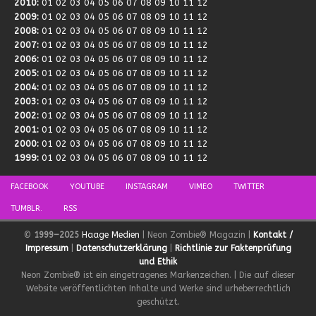
2010
:
01
02
03
04
05
06
07
08
09
10
11
12
2009
:
01
02
03
04
05
06
07
08
09
10
11
12
2008
:
01
02
03
04
05
06
07
08
09
10
11
12
2007
:
01
02
03
04
05
06
07
08
09
10
11
12
2006
:
01
02
03
04
05
06
07
08
09
10
11
12
2005
:
01
02
03
04
05
06
07
08
09
10
11
12
2004
:
01
02
03
04
05
06
07
08
09
10
11
12
2003
:
01
02
03
04
05
06
07
08
09
10
11
12
2002
:
01
02
03
04
05
06
07
08
09
10
11
12
2001
:
01
02
03
04
05
06
07
08
09
10
11
12
2000
:
01
02
03
04
05
06
07
08
09
10
11
12
1999
:
01
02
03
04
05
06
07
08
09
10
11
12
FACEBOOK
YOUTUBE
INSTAGRAM
VIMEO
TWITTER
TUMBLR.
RSS
©
1999–2025
Haage Medien
| Neon Zombie® Magazin |
Kontakt /
Impressum
|
Datenschutzerklärung
|
Richtlinie zur Faktenprüfung
und Ethik
Neon Zombie® ist ein eingetragenes Markenzeichen. | Die auf dieser
Website veröffentlichten Inhalte und Werke sind urheberrechtlich
geschützt.