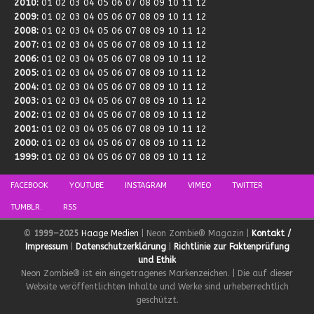
2010
:
01
02
03
04
05
06
07
08
09
10
11
12
2009
:
01
02
03
04
05
06
07
08
09
10
11
12
2008
:
01
02
03
04
05
06
07
08
09
10
11
12
2007
:
01
02
03
04
05
06
07
08
09
10
11
12
2006
:
01
02
03
04
05
06
07
08
09
10
11
12
2005
:
01
02
03
04
05
06
07
08
09
10
11
12
2004
:
01
02
03
04
05
06
07
08
09
10
11
12
2003
:
01
02
03
04
05
06
07
08
09
10
11
12
2002
:
01
02
03
04
05
06
07
08
09
10
11
12
2001
:
01
02
03
04
05
06
07
08
09
10
11
12
2000
:
01
02
03
04
05
06
07
08
09
10
11
12
1999
:
01
02
03
04
05
06
07
08
09
10
11
12
FACEBOOK
YOUTUBE
INSTAGRAM
VIMEO
TWITTER
TUMBLR.
RSS
©
1999–2025
Haage Medien
| Neon Zombie® Magazin |
Kontakt /
Impressum
|
Datenschutzerklärung
|
Richtlinie zur Faktenprüfung
und Ethik
Neon Zombie® ist ein eingetragenes Markenzeichen. | Die auf dieser
Website veröffentlichten Inhalte und Werke sind urheberrechtlich
geschützt.