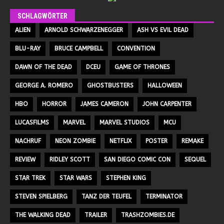
SCHLAGWÖRTER
ALIEN
ARNOLD SCHWARZENEGGER
ASH VS EVIL DEAD
BLU-RAY
BRUCE CAMPBELL
CONVENTION
DAWN OF THE DEAD
DCEU
GAME OF THRONES
GEORGE A. ROMERO
GHOSTBUSTERS
HALLOWEEN
HBO
HORROR
JAMES CAMERON
JOHN CARPENTER
LUCASFILMS
MARVEL
MARVEL STUDIOS
MCU
NACHRUF
NEON ZOMBIE
NETFLIX
POSTER
REMAKE
REVIEW
RIDLEY SCOTT
SAN DIEGO COMIC CON
SEQUEL
STAR TREK
STAR WARS
STEPHEN KING
STEVEN SPIELBERG
TANZ DER TEUFEL
TERMINATOR
THE WALKING DEAD
TRAILER
TRASHZOMBIES.DE