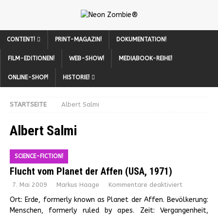
CONTENT!
PRINT-MAGAZIN!
DOKUMENTATION!
FILM-EDITIONEN!
WEB-SHOW!
MEDIABOOK-REIHE!
ONLINE-SHOP!
HISTORIE!
STARTSEITE
Albert Salmi
Albert Salmi
SCIENCE-FICTION!
Flucht vom Planet der Affen (USA, 1971)
7. Mai 2009
Markus Haage
Kommentare deaktiviert
Ort: Erde, formerly known as Planet der Affen. Bevölkerung:
Menschen, formerly ruled by apes. Zeit: Vergangenheit,