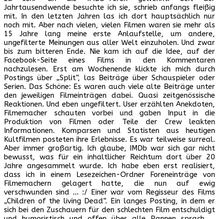
Jahrtausendwende besuchte ich sie, schrieb anfangs fleißig
mit. In den letzten Jahren las ich dort hauptsächlich nur
noch mit. Aber nach vielen, vielen Filmen waren sie mehr als
15 Jahre lang meine erste Anlaufstelle, um andere,
ungefilterte Meinungen aus aller Welt einzuholen. Und zwar
bis zum bitteren Ende. Nie kam ich auf die Idee, auf der
Facebook-Seite eines Films in den Kommentaren
nachzulesen. Erst am Wochenende klickte ich mich durch
Postings über „Split“, las Beiträge über Schauspieler oder
Serien. Das Schöne: Es waren auch viele alte Beiträge unter
den jeweiligen Filmeinträgen dabei. Quasi zeitgenössische
Reaktionen. Und eben ungefiltert. User erzählten Anekdoten,
Filmemacher schauten vorbei und gaben Input in die
Produktion von Filmen oder Teile der Crew leakten
Informationen. Komparsen und Statisten aus heutigen
Kultfilmen posteten ihre Erlebnisse. Es war teilweise surreal.
Aber immer großartig. Ich glaube, IMDb war sich gar nicht
bewusst, was für ein inhaltlicher Reichtum dort über 20
Jahre angesammelt wurde. Ich habe eben erst realisiert,
dass ich in einem Lesezeichen-Ordner Foreneinträge von
Filmemachern gelagert hatte, die nun auf ewig
verschwunden sind … :/ Einer war vom Regisseur des Films
„Children of the living Dead“. Ein langes Posting, in dem er
sich bei den Zuschauern für den schlechten Film entschuldigt
und humoristisch und offen über alle Pannen sprach …