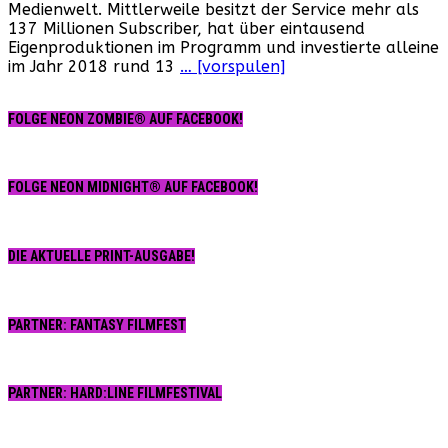
Medienwelt. Mittlerweile besitzt der Service mehr als
IMDb
137 Millionen Subscriber, hat über eintausend
steigt
Eigenproduktionen im Programm und investierte alleine
ins
im Jahr 2018 rund 13
… [vorspulen]
Streaming-
Geschäft
ein
FOLGE NEON ZOMBIE® AUF FACEBOOK!
FOLGE NEON MIDNIGHT® AUF FACEBOOK!
DIE AKTUELLE PRINT-AUSGABE!
PARTNER: FANTASY FILMFEST
PARTNER: HARD:LINE FILMFESTIVAL