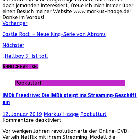
doch jemanden interessiert, freue ich mich immer über
einen Besuch meiner Website www.markus-haage.de!
Danke im Voraus!
Webseite
Facebook
Instagram
YouTube
Vorheriger
Castle Rock – Neue King-Serie von Abrams
Nächster
„Hellboy 3“ ist tot.
ÄHNLICHE ARTIKEL
Popkultur!
IMDb Freedrive: Die IMDb steigt ins Streaming-Geschäft
ein
12. Januar 2019
Markus Haage
Popkultur!
für
Kommentare deaktiviert
IMDb
Vor wenigen Jahren revolutionierte der Online-DVD-
Freedrive:
Verleih Netflix mit ihrem Streaming-Modell die
Die