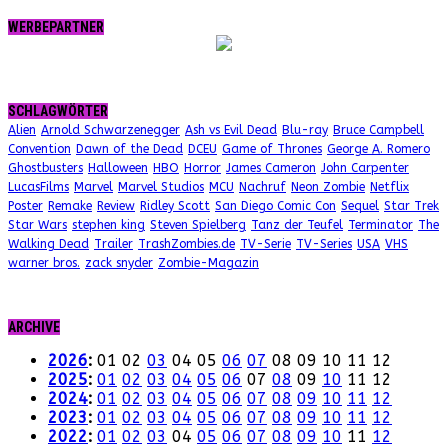
WERBEPARTNER
SCHLAGWÖRTER
Alien
Arnold Schwarzenegger
Ash vs Evil Dead
Blu-ray
Bruce Campbell
Convention
Dawn of the Dead
DCEU
Game of Thrones
George A. Romero
Ghostbusters
Halloween
HBO
Horror
James Cameron
John Carpenter
LucasFilms
Marvel
Marvel Studios
MCU
Nachruf
Neon Zombie
Netflix
Poster
Remake
Review
Ridley Scott
San Diego Comic Con
Sequel
Star Trek
Star Wars
stephen king
Steven Spielberg
Tanz der Teufel
Terminator
The
Walking Dead
Trailer
TrashZombies.de
TV-Serie
TV-Series
USA
VHS
warner bros.
zack snyder
Zombie-Magazin
ARCHIVE
2026
:
01
02
03
04
05
06
07
08
09
10
11
12
2025
:
01
02
03
04
05
06
07
08
09
10
11
12
2024
:
01
02
03
04
05
06
07
08
09
10
11
12
2023
:
01
02
03
04
05
06
07
08
09
10
11
12
2022
:
01
02
03
04
05
06
07
08
09
10
11
12