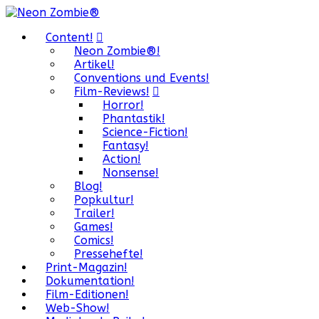
Content!
Neon Zombie®!
Artikel!
Conventions und Events!
Film-Reviews!
Horror!
Phantastik!
Science-Fiction!
Fantasy!
Action!
Nonsense!
Blog!
Popkultur!
Trailer!
Games!
Comics!
Pressehefte!
Print-Magazin!
Dokumentation!
Film-Editionen!
Web-Show!