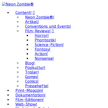
Content!
Neon Zombie®!
Artikel!
Conventions und Events!
Film-Reviews!
Horror!
Phantastik!
Science-Fiction!
Fantasy!
Action!
Nonsense!
Blog!
Popkultur!
Trailer!
Games!
Comics!
Pressehefte!
Print-Magazin!
Dokumentation!
Film-Editionen!
Web-Show!