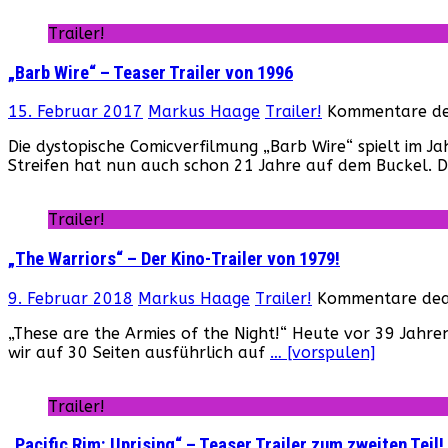
Trailer!
„Barb Wire“ – Teaser Trailer von 1996
15. Februar 2017
Markus Haage
Trailer!
Kommentare dea
Die dystopische Comicverfilmung „Barb Wire“ spielt im 
Streifen hat nun auch schon 21 Jahre auf dem Buckel. 
Trailer!
„The Warriors“ – Der Kino-Trailer von 1979!
9. Februar 2018
Markus Haage
Trailer!
Kommentare deak
„These are the Armies of the Night!“ Heute vor 39 Jahren
wir auf 30 Seiten ausführlich auf
… [vorspulen]
Trailer!
„Pacific Rim: Uprising“ – Teaser Trailer zum zweiten Teil!