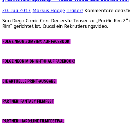
20. Juli 2017
Markus Haage
Trailer!
Kommentare deaktiv
San Diego Comic Con: Der erste Teaser zu „Pacific Rim 2“ 
Rim“ gerichtet ist. Quasi ein Rekrutierungsvideo.
FOLGE NEON ZOMBIE® AUF FACEBOOK!
FOLGE NEON MIDNIGHT® AUF FACEBOOK!
DIE AKTUELLE PRINT-AUSGABE!
PARTNER: FANTASY FILMFEST
PARTNER: HARD:LINE FILMFESTIVAL