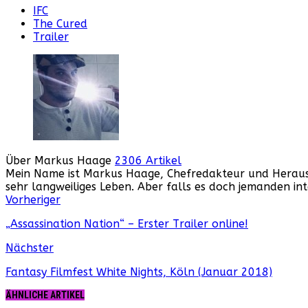
IFC
The Cured
Trailer
Über Markus Haage
2306 Artikel
Mein Name ist Markus Haage, Chefredakteur und Herausge
sehr langweiliges Leben. Aber falls es doch jemanden i
Webseite
Facebook
Instagram
YouTube
Vorheriger
„Assassination Nation“ – Erster Trailer online!
Nächster
Fantasy Filmfest White Nights, Köln (Januar 2018)
ÄHNLICHE ARTIKEL