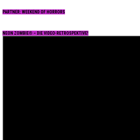
PARTNER: WEEKEND OF HORRORS
NEON ZOMBIE® – DIE VIDEO-RETROSPEKTIVE!