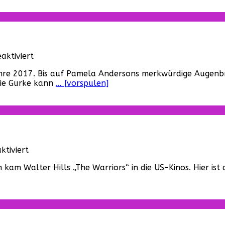
für
ktiviert
„Barb
Jahre 2017. Bis auf Pamela Andersons merkwürdige Augenbr
Wire“
Die Gurke kann
… [vorspulen]
–
Teaser
Trailer
von
1996
für
tiviert
„The
 kam Walter Hills „The Warriors“ in die US-Kinos. Hier ist
Warriors“
–
Der
Kino-
Trailer
von