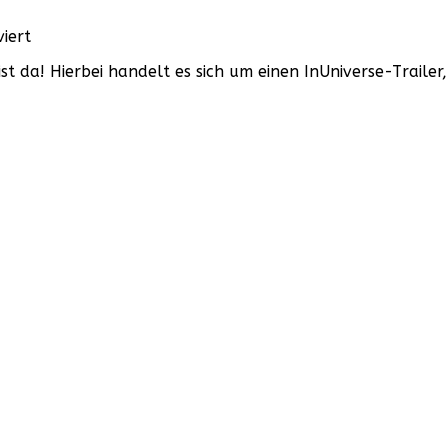
1979!
für
iert
„Pacific
ist da! Hierbei handelt es sich um einen InUniverse-Traile
Rim:
Uprising“
–
Teaser
Trailer
zum
zweiten
Teil!