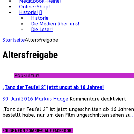
Mediabook-Reihe!
Online-Shop!
Historie!
Historie
Die Medien über uns!
Die Leser!
Startseite
Altersfreigabe
Altersfreigabe
Popkultur!
„Tanz der Teufel 2“ jetzt uncut ab 16 Jahren!
für
30. Juni 2016
Markus Haage
Kommentare deaktiviert
„Ta
„Tanz der Teufel 2“ ist jetzt ungeschnitten ab 16 Jahre
der
bestellt habe, nur um den Film ungeschnitten sehen zu
Teu
2“
jetz
FOLGE NEON ZOMBIE® AUF FACEBOOK!
unc