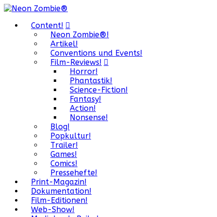
Content!
Neon Zombie®!
Artikel!
Conventions und Events!
Film-Reviews!
Horror!
Phantastik!
Science-Fiction!
Fantasy!
Action!
Nonsense!
Blog!
Popkultur!
Trailer!
Games!
Comics!
Pressehefte!
Print-Magazin!
Dokumentation!
Film-Editionen!
Web-Show!