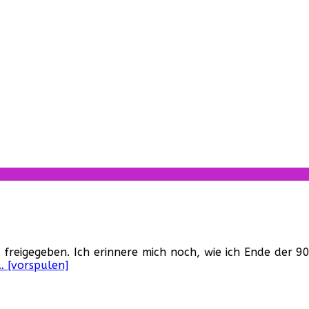
nz
n freigegeben. Ich erinnere mich noch, wie ich Ende der 
… [vorspulen]
fel
t
ut