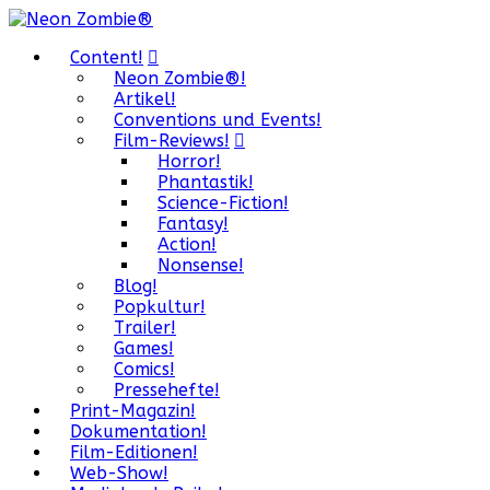
Content!
Neon Zombie®!
Artikel!
Conventions und Events!
Film-Reviews!
Horror!
Phantastik!
Science-Fiction!
Fantasy!
Action!
Nonsense!
Blog!
Popkultur!
Trailer!
Games!
Comics!
Pressehefte!
Print-Magazin!
Dokumentation!
Film-Editionen!
Web-Show!