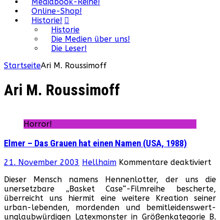
Mediabook-Reihe!
Online-Shop!
Historie!
Historie
Die Medien über uns!
Die Leser!
Startseite
Ari M. Roussimoff
Ari M. Roussimoff
Horror!
Elmer – Das Grauen hat einen Namen (USA, 1988)
fü
21. November 2003
Hellhaim
Kommentare deaktiviert
El
Dieser Mensch namens Hennenlotter, der uns die
–
unersetzbare „Basket Case“-Filmreihe bescherte,
Da
überreicht uns hiermit eine weitere Kreation seiner
Gr
urban-lebenden, mordenden und bemitleidenswert-
ha
unglaubwürdigen Latexmonster in Größenkategorie B.
ei