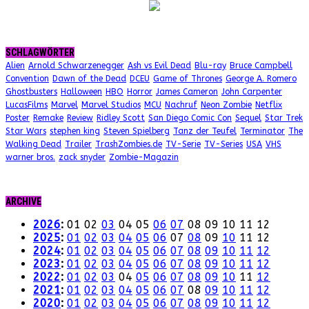
SCHLAGWÖRTER
Alien
Arnold Schwarzenegger
Ash vs Evil Dead
Blu-ray
Bruce Campbell
Convention
Dawn of the Dead
DCEU
Game of Thrones
George A. Romero
Ghostbusters
Halloween
HBO
Horror
James Cameron
John Carpenter
LucasFilms
Marvel
Marvel Studios
MCU
Nachruf
Neon Zombie
Netflix
Poster
Remake
Review
Ridley Scott
San Diego Comic Con
Sequel
Star Trek
Star Wars
stephen king
Steven Spielberg
Tanz der Teufel
Terminator
The
Walking Dead
Trailer
TrashZombies.de
TV-Serie
TV-Series
USA
VHS
warner bros.
zack snyder
Zombie-Magazin
ARCHIVE
2026
:
01
02
03
04
05
06
07
08
09
10
11
12
2025
:
01
02
03
04
05
06
07
08
09
10
11
12
2024
:
01
02
03
04
05
06
07
08
09
10
11
12
2023
:
01
02
03
04
05
06
07
08
09
10
11
12
2022
:
01
02
03
04
05
06
07
08
09
10
11
12
2021
:
01
02
03
04
05
06
07
08
09
10
11
12
2020
:
01
02
03
04
05
06
07
08
09
10
11
12