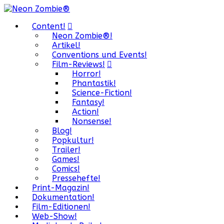
Content!
Neon Zombie®!
Artikel!
Conventions und Events!
Film-Reviews!
Horror!
Phantastik!
Science-Fiction!
Fantasy!
Action!
Nonsense!
Blog!
Popkultur!
Trailer!
Games!
Comics!
Pressehefte!
Print-Magazin!
Dokumentation!
Film-Editionen!
Web-Show!