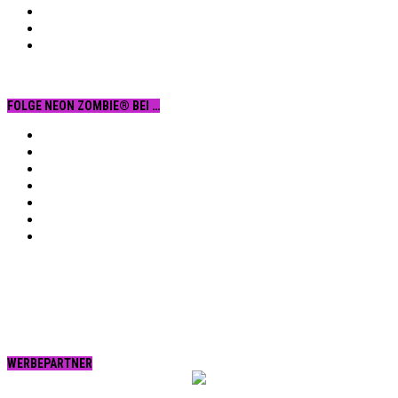
FOLGE NEON ZOMBIE® BEI …
Facebook
YouTube
Instagram
Vimeo
Twitter
tumblr.
RSS
WERBEPARTNER