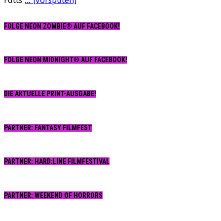
Falls
… [vorspulen]
FOLGE NEON ZOMBIE® AUF FACEBOOK!
FOLGE NEON MIDNIGHT® AUF FACEBOOK!
DIE AKTUELLE PRINT-AUSGABE!
PARTNER: FANTASY FILMFEST
PARTNER: HARD:LINE FILMFESTIVAL
PARTNER: WEEKEND OF HORRORS