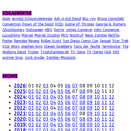
SCHLAGWÖRTER
Alien
Arnold Schwarzenegger
Ash vs Evil Dead
Blu-ray
Bruce Campbell
Convention
Dawn of the Dead
DCEU
Game of Thrones
George A. Romero
Ghostbusters
Halloween
HBO
Horror
James Cameron
John Carpenter
LucasFilms
Marvel
Marvel Studios
MCU
Nachruf
Neon Zombie
Netflix
Poster
Remake
Review
Ridley Scott
San Diego Comic Con
Sequel
Star Trek
Star Wars
stephen king
Steven Spielberg
Tanz der Teufel
Terminator
The
Walking Dead
Trailer
TrashZombies.de
TV-Serie
TV-Series
USA
VHS
warner bros.
zack snyder
Zombie-Magazin
ARCHIVE
2026
:
01
02
03
04
05
06
07
08
09
10
11
12
2025
:
01
02
03
04
05
06
07
08
09
10
11
12
2024
:
01
02
03
04
05
06
07
08
09
10
11
12
2023
:
01
02
03
04
05
06
07
08
09
10
11
12
2022
:
01
02
03
04
05
06
07
08
09
10
11
12
2021
:
01
02
03
04
05
06
07
08
09
10
11
12
2020
:
01
02
03
04
05
06
07
08
09
10
11
12
2019
:
01
02
03
04
05
06
07
08
09
10
11
12
2018
:
01
02
03
04
05
06
07
08
09
10
11
12