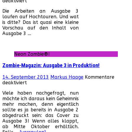
für
deaktiviert
Zombie-
Die Arbeiten an Ausgabe 3
Magazin:
laufen auf Hochtouren. Und wat
Ausgabe
is ditte? Das ist quasi eine kleine
3
Vorschau auf den Inhalt von
über
Ausgabe 3 …
Videotheken-
Aufkleber
Neon Zombie®!
Zombie-Magazin: Ausgabe 3 in Produktion!
14. September 2013
Markus Haage
Kommentare
für
deaktiviert
Zombie-
Viele haben nachgefragt, nun
Magazin:
möchte ich daraus kein Geheimnis
Ausgabe
mehr machen, denn eigentlich
3
sollte es ja bereits in Ausgabe 2
in
abgedruckt sein: das Cover zu
Produktion!
Ausgabe 3! Wenn alles klappt,
ab Mitte Oktober erhältlich.