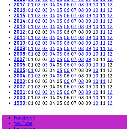
2017
:
01
02
03
04
05
06
07
08
09
10
11
12
2016
:
01
02
03
04
05
06
07
08
09
10
11
12
2015
:
01
02
03
04
05
06
07
08
09
10
11
12
2014
:
01
02
03
04
05
06
07
08
09
10
11
12
2013
:
01
02
03
04
05
06
07
08
09
10
11
12
2012
:
01
02
03
04
05
06
07
08
09
10
11
12
2011
:
01
02
03
04
05
06
07
08
09
10
11
12
2010
:
01
02
03
04
05
06
07
08
09
10
11
12
2009
:
01
02
03
04
05
06
07
08
09
10
11
12
2008
:
01
02
03
04
05
06
07
08
09
10
11
12
2007
:
01
02
03
04
05
06
07
08
09
10
11
12
2006
:
01
02
03
04
05
06
07
08
09
10
11
12
2005
:
01
02
03
04
05
06
07
08
09
10
11
12
2004
:
01
02
03
04
05
06
07
08
09
10
11
12
2003
:
01
02
03
04
05
06
07
08
09
10
11
12
2002
:
01
02
03
04
05
06
07
08
09
10
11
12
2001
:
01
02
03
04
05
06
07
08
09
10
11
12
2000
:
01
02
03
04
05
06
07
08
09
10
11
12
1999
:
01
02
03
04
05
06
07
08
09
10
11
12
Facebook
YouTube
Instagram