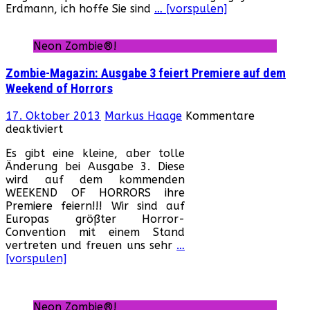
Erdmann, ich hoffe Sie sind
… [vorspulen]
im
Handel!
Neon Zombie®!
Zombie-Magazin: Ausgabe 3 feiert Premiere auf dem
Weekend of Horrors
17. Oktober 2013
Markus Haage
Kommentare
für
deaktiviert
Zombie-
Es gibt eine kleine, aber tolle
Magazin:
Änderung bei Ausgabe 3. Diese
Ausgabe
wird auf dem kommenden
3
WEEKEND OF HORRORS ihre
feiert
Premiere feiern!!! Wir sind auf
Premiere
Europas größter Horror-
auf
Convention mit einem Stand
dem
vertreten und freuen uns sehr
…
Weekend
[vorspulen]
of
Horrors
Neon Zombie®!