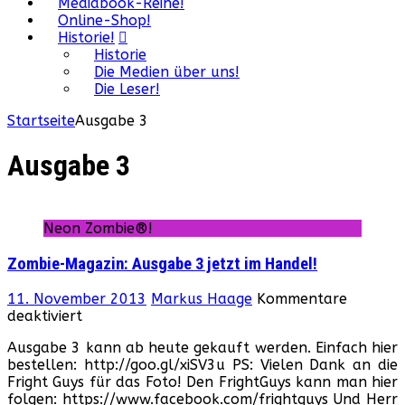
Mediabook-Reihe!
Online-Shop!
Historie!
Historie
Die Medien über uns!
Die Leser!
Startseite
Ausgabe 3
Ausgabe 3
Neon Zombie®!
Zombie-Magazin: Ausgabe 3 jetzt im Handel!
11. November 2013
Markus Haage
Kommentare
für
deaktiviert
Zombie-
Ausgabe 3 kann ab heute gekauft werden. Einfach hier
Magazin:
bestellen: http://goo.gl/xiSV3u PS: Vielen Dank an die
Ausgabe
Fright Guys für das Foto! Den FrightGuys kann man hier
3
folgen: https://www.facebook.com/frightguys Und Herr
jetzt