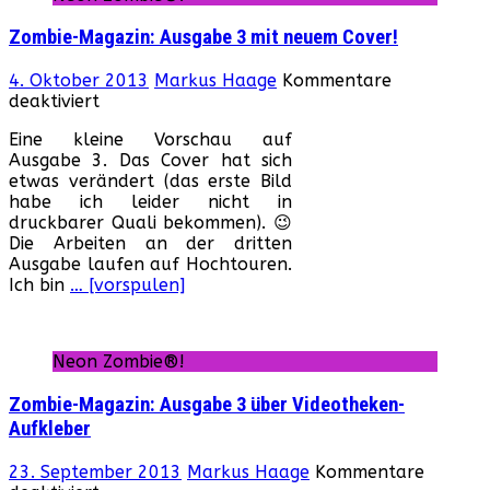
Zombie-Magazin: Ausgabe 3 mit neuem Cover!
4. Oktober 2013
Markus Haage
Kommentare
für
deaktiviert
Zombie-
Eine kleine Vorschau auf
Magazin:
Ausgabe 3. Das Cover hat sich
Ausgabe
etwas verändert (das erste Bild
3
habe ich leider nicht in
mit
druckbarer Quali bekommen). 😉
neuem
Die Arbeiten an der dritten
Cover!
Ausgabe laufen auf Hochtouren.
Ich bin
… [vorspulen]
Neon Zombie®!
Zombie-Magazin: Ausgabe 3 über Videotheken-
Aufkleber
23. September 2013
Markus Haage
Kommentare