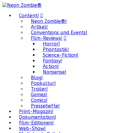
Content!
Neon Zombie®!
Artikel!
Conventions und Events!
Film-Reviews!
Horror!
Phantastik!
Science-Fiction!
Fantasy!
Action!
Nonsense!
Blog!
Popkultur!
Trailer!
Games!
Comics!
Pressehefte!
Print-Magazin!
Dokumentation!
Film-Editionen!
Web-Show!