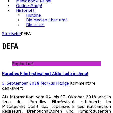
Mediabook-Reihe!
Online-Shop!
Historie!
Historie
Die Medien über uns!
Die Leser!
Startseite
DEFA
DEFA
Popkultur!
Paradies Filmfestival mit Aldo Lado in Jena!
5. September 2018
Markus Haage
Kommentare
für
deaktiviert
Paradies
Als Information: Vom 04. bis 07. Oktober 2018 wird in
Filmfestival
Jena das Paradies Filmfestival zelebriert. Im
mit
Mittelpunkt steht das Lebenswerk des italienischen
Aldo
Regisseurs, Drehbuchautoren und Filmproduzenten
Lado