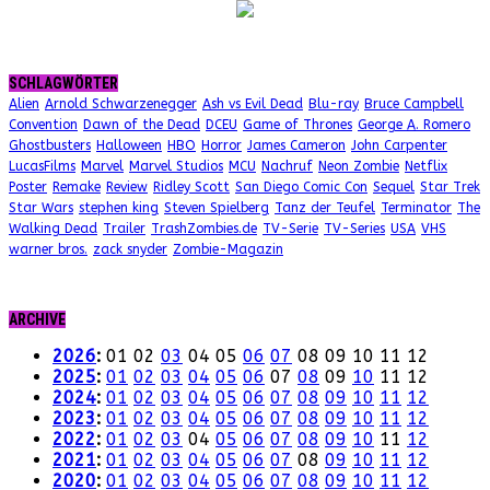
SCHLAGWÖRTER
Alien
Arnold Schwarzenegger
Ash vs Evil Dead
Blu-ray
Bruce Campbell
Convention
Dawn of the Dead
DCEU
Game of Thrones
George A. Romero
Ghostbusters
Halloween
HBO
Horror
James Cameron
John Carpenter
LucasFilms
Marvel
Marvel Studios
MCU
Nachruf
Neon Zombie
Netflix
Poster
Remake
Review
Ridley Scott
San Diego Comic Con
Sequel
Star Trek
Star Wars
stephen king
Steven Spielberg
Tanz der Teufel
Terminator
The
Walking Dead
Trailer
TrashZombies.de
TV-Serie
TV-Series
USA
VHS
warner bros.
zack snyder
Zombie-Magazin
ARCHIVE
2026
:
01
02
03
04
05
06
07
08
09
10
11
12
2025
:
01
02
03
04
05
06
07
08
09
10
11
12
2024
:
01
02
03
04
05
06
07
08
09
10
11
12
2023
:
01
02
03
04
05
06
07
08
09
10
11
12
2022
:
01
02
03
04
05
06
07
08
09
10
11
12
2021
:
01
02
03
04
05
06
07
08
09
10
11
12
2020
:
01
02
03
04
05
06
07
08
09
10
11
12