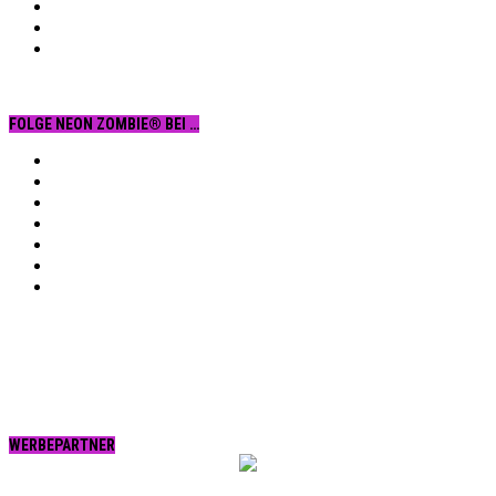
FOLGE NEON ZOMBIE® BEI …
Facebook
YouTube
Instagram
Vimeo
Twitter
tumblr.
RSS
WERBEPARTNER