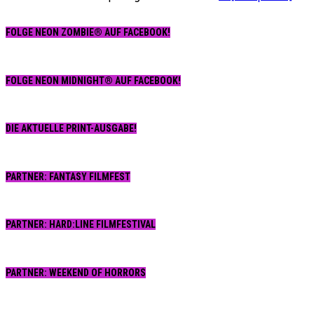
(USA,
1991
FOLGE NEON ZOMBIE® AUF FACEBOOK!
FOLGE NEON MIDNIGHT® AUF FACEBOOK!
DIE AKTUELLE PRINT-AUSGABE!
PARTNER: FANTASY FILMFEST
PARTNER: HARD:LINE FILMFESTIVAL
PARTNER: WEEKEND OF HORRORS