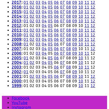
2017
:
01
02
03
04
05
06
07
08
09
10
11
12
2016
:
01
02
03
04
05
06
07
08
09
10
11
12
2015
:
01
02
03
04
05
06
07
08
09
10
11
12
2014
:
01
02
03
04
05
06
07
08
09
10
11
12
2013
:
01
02
03
04
05
06
07
08
09
10
11
12
2012
:
01
02
03
04
05
06
07
08
09
10
11
12
2011
:
01
02
03
04
05
06
07
08
09
10
11
12
2010
:
01
02
03
04
05
06
07
08
09
10
11
12
2009
:
01
02
03
04
05
06
07
08
09
10
11
12
2008
:
01
02
03
04
05
06
07
08
09
10
11
12
2007
:
01
02
03
04
05
06
07
08
09
10
11
12
2006
:
01
02
03
04
05
06
07
08
09
10
11
12
2005
:
01
02
03
04
05
06
07
08
09
10
11
12
2004
:
01
02
03
04
05
06
07
08
09
10
11
12
2003
:
01
02
03
04
05
06
07
08
09
10
11
12
2002
:
01
02
03
04
05
06
07
08
09
10
11
12
2001
:
01
02
03
04
05
06
07
08
09
10
11
12
2000
:
01
02
03
04
05
06
07
08
09
10
11
12
1999
:
01
02
03
04
05
06
07
08
09
10
11
12
Facebook
YouTube
Instagram