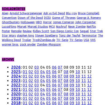
SCHLAGWÖRTER
Alien
Arnold Schwarzenegger
Ash vs Evil Dead
Blu-ray
Bruce Campbell
Convention
Dawn of the Dead
DCEU
Game of Thrones
George A. Romero
Ghostbusters
Halloween
HBO
Horror
James Cameron
John Carpenter
LucasFilms
Marvel
Marvel Studios
MCU
Nachruf
Neon Zombie
Netflix
Poster
Remake
Review
Ridley Scott
San Diego Comic Con
Sequel
Star Trek
Star Wars
stephen king
Steven Spielberg
Tanz der Teufel
Terminator
The
Walking Dead
Trailer
TrashZombies.de
TV-Serie
TV-Series
USA
VHS
warner bros.
zack snyder
Zombie-Magazin
ARCHIVE
2026
:
01
02
03
04
05
06
07
08
09
10
11
12
2025
:
01
02
03
04
05
06
07
08
09
10
11
12
2024
:
01
02
03
04
05
06
07
08
09
10
11
12
2023
:
01
02
03
04
05
06
07
08
09
10
11
12
2022
:
01
02
03
04
05
06
07
08
09
10
11
12
2021
:
01
02
03
04
05
06
07
08
09
10
11
12
2020
:
01
02
03
04
05
06
07
08
09
10
11
12
2019
:
01
02
03
04
05
06
07
08
09
10
11
12
2018
:
01
02
03
04
05
06
07
08
09
10
11
12