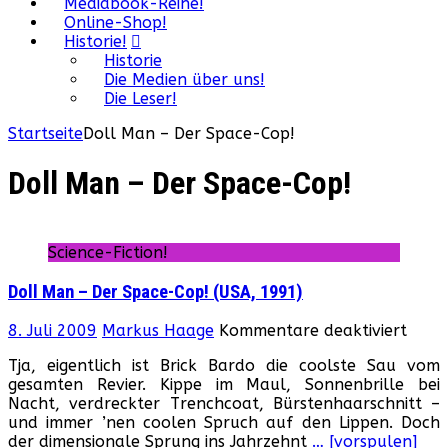
Mediabook-Reihe!
Online-Shop!
Historie!
Historie
Die Medien über uns!
Die Leser!
Startseite
Doll Man – Der Space-Cop!
Doll Man – Der Space-Cop!
Science-Fiction!
Doll Man – Der Space-Cop! (USA, 1991)
für
8. Juli 2009
Markus Haage
Kommentare deaktiviert
Doll
Tja, eigentlich ist Brick Bardo die coolste Sau vom
Man
gesamten Revier. Kippe im Maul, Sonnenbrille bei
–
Nacht, verdreckter Trenchcoat, Bürstenhaarschnitt –
Der
und immer ’nen coolen Spruch auf den Lippen. Doch
Spac
der dimensionale Sprung ins Jahrzehnt
… [vorspulen]
Cop!