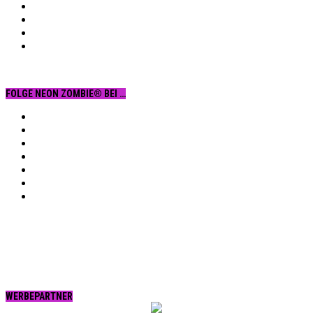
FOLGE NEON ZOMBIE® BEI …
Facebook
YouTube
Instagram
Vimeo
Twitter
tumblr.
RSS
WERBEPARTNER