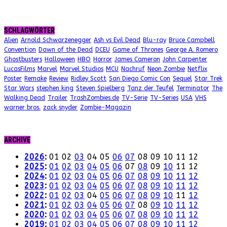
SCHLAGWÖRTER
Alien
Arnold Schwarzenegger
Ash vs Evil Dead
Blu-ray
Bruce Campbell
Convention
Dawn of the Dead
DCEU
Game of Thrones
George A. Romero
Ghostbusters
Halloween
HBO
Horror
James Cameron
John Carpenter
LucasFilms
Marvel
Marvel Studios
MCU
Nachruf
Neon Zombie
Netflix
Poster
Remake
Review
Ridley Scott
San Diego Comic Con
Sequel
Star Trek
Star Wars
stephen king
Steven Spielberg
Tanz der Teufel
Terminator
The
Walking Dead
Trailer
TrashZombies.de
TV-Serie
TV-Series
USA
VHS
warner bros.
zack snyder
Zombie-Magazin
ARCHIVE
2026
:
01
02
03
04
05
06
07
08
09
10
11
12
2025
:
01
02
03
04
05
06
07
08
09
10
11
12
2024
:
01
02
03
04
05
06
07
08
09
10
11
12
2023
:
01
02
03
04
05
06
07
08
09
10
11
12
2022
:
01
02
03
04
05
06
07
08
09
10
11
12
2021
:
01
02
03
04
05
06
07
08
09
10
11
12
2020
:
01
02
03
04
05
06
07
08
09
10
11
12
2019
:
01
02
03
04
05
06
07
08
09
10
11
12