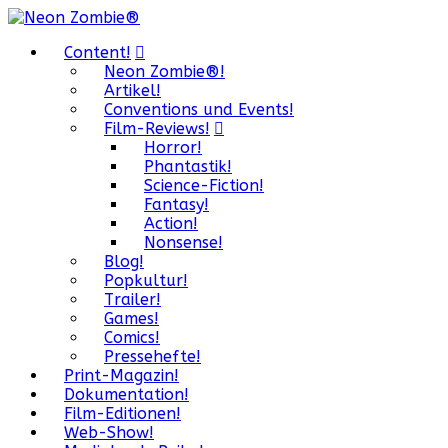
Content!
Neon Zombie®!
Artikel!
Conventions und Events!
Film-Reviews!
Horror!
Phantastik!
Science-Fiction!
Fantasy!
Action!
Nonsense!
Blog!
Popkultur!
Trailer!
Games!
Comics!
Pressehefte!
Print-Magazin!
Dokumentation!
Film-Editionen!
Web-Show!