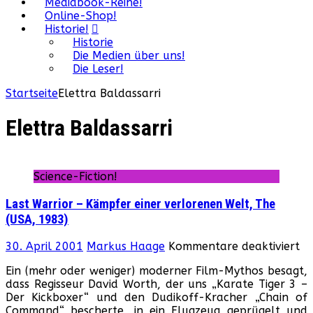
Mediabook-Reihe!
Online-Shop!
Historie!
Historie
Die Medien über uns!
Die Leser!
Startseite
Elettra Baldassarri
Elettra Baldassarri
Science-Fiction!
Last Warrior – Kämpfer einer verlorenen Welt, The
(USA, 1983)
fü
30. April 2001
Markus Haage
Kommentare deaktiviert
La
Ein (mehr oder weniger) moderner Film-Mythos besagt,
Wa
dass Regisseur David Worth, der uns „Karate Tiger 3 –
–
Der Kickboxer“ und den Dudikoff-Kracher „Chain of
Kä
Command“ bescherte, in ein Flugzeug geprügelt und
ei