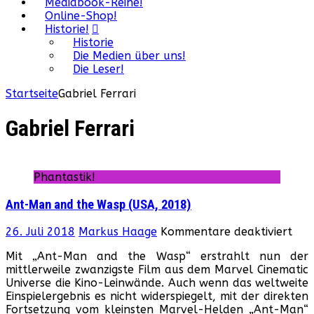
Mediabook-Reihe!
Online-Shop!
Historie!
Historie
Die Medien über uns!
Die Leser!
Startseite
Gabriel Ferrari
Gabriel Ferrari
Phantastik!
Ant-Man and the Wasp (USA, 2018)
für
26. Juli 2018
Markus Haage
Kommentare deaktiviert
Ant
Mit „Ant-Man and the Wasp“ erstrahlt nun der
Ma
mittlerweile zwanzigste Film aus dem Marvel Cinematic
and
Universe die Kino-Leinwände. Auch wenn das weltweite
the
Einspielergebnis es nicht widerspiegelt, mit der direkten
Was
Fortsetzung vom kleinsten Marvel-Helden „Ant-Man“
(US