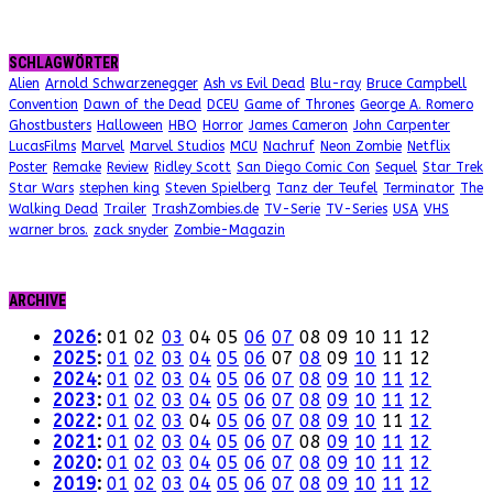
SCHLAGWÖRTER
Alien
Arnold Schwarzenegger
Ash vs Evil Dead
Blu-ray
Bruce Campbell
Convention
Dawn of the Dead
DCEU
Game of Thrones
George A. Romero
Ghostbusters
Halloween
HBO
Horror
James Cameron
John Carpenter
LucasFilms
Marvel
Marvel Studios
MCU
Nachruf
Neon Zombie
Netflix
Poster
Remake
Review
Ridley Scott
San Diego Comic Con
Sequel
Star Trek
Star Wars
stephen king
Steven Spielberg
Tanz der Teufel
Terminator
The
Walking Dead
Trailer
TrashZombies.de
TV-Serie
TV-Series
USA
VHS
warner bros.
zack snyder
Zombie-Magazin
ARCHIVE
2026
:
01
02
03
04
05
06
07
08
09
10
11
12
2025
:
01
02
03
04
05
06
07
08
09
10
11
12
2024
:
01
02
03
04
05
06
07
08
09
10
11
12
2023
:
01
02
03
04
05
06
07
08
09
10
11
12
2022
:
01
02
03
04
05
06
07
08
09
10
11
12
2021
:
01
02
03
04
05
06
07
08
09
10
11
12
2020
:
01
02
03
04
05
06
07
08
09
10
11
12
2019
:
01
02
03
04
05
06
07
08
09
10
11
12