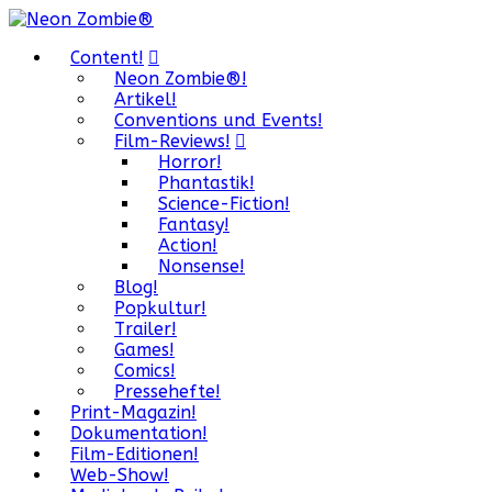
Content!
Neon Zombie®!
Artikel!
Conventions und Events!
Film-Reviews!
Horror!
Phantastik!
Science-Fiction!
Fantasy!
Action!
Nonsense!
Blog!
Popkultur!
Trailer!
Games!
Comics!
Pressehefte!
Print-Magazin!
Dokumentation!
Film-Editionen!
Web-Show!