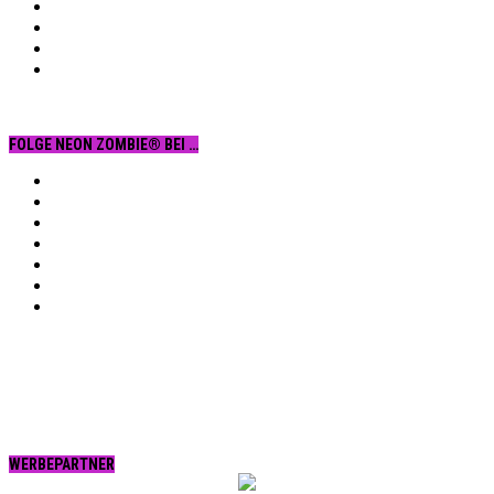
FOLGE NEON ZOMBIE® BEI …
Facebook
YouTube
Instagram
Vimeo
Twitter
tumblr.
RSS
WERBEPARTNER