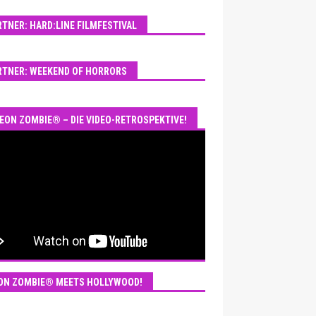
RTNER: HARD:LINE FILMFESTIVAL
RTNER: WEEKEND OF HORRORS
EON ZOMBIE® – DIE VIDEO-RETROSPEKTIVE!
ON ZOMBIE® MEETS HOLLYWOOD!