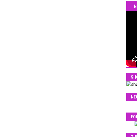
N
SH
NE
FO
ZU