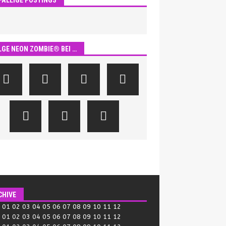
LGE NEON ZOMBIE® BEI …
CHIVE
:
01
02
03
04
05
06
07
08
09
10
11
12
:
01
02
03
04
05
06
07
08
09
10
11
12