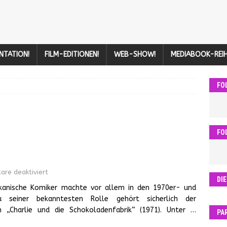
NTATION!
FILM-EDITIONEN!
WEB-SHOW!
MEDIABOOK-REIH
FO
FO
re deaktiviert
DI
ikanische Komiker machte vor allem in den 1970er- und
 seiner bekanntesten Rolle gehört sicherlich der
n „Charlie und die Schokoladenfabrik“ (1971). Unter
…
PA