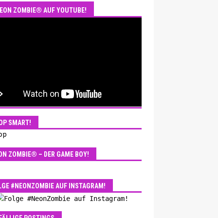
EON ZOMBIE® AUF YOUTUBE!
OP SMART!
ON ZOMBIE® – DER GAME BOY!
LGE #NEONZOMBIE AUF INSTAGRAM!
FÄLLIGE POSTINGS