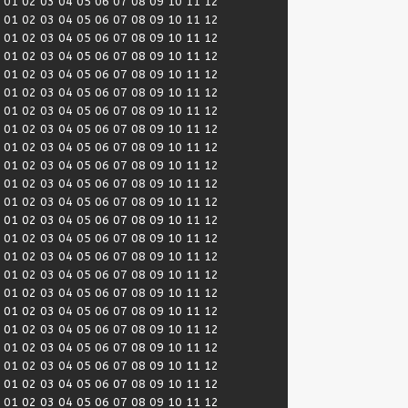
:
01
02
03
04
05
06
07
08
09
10
11
12
:
01
02
03
04
05
06
07
08
09
10
11
12
:
01
02
03
04
05
06
07
08
09
10
11
12
:
01
02
03
04
05
06
07
08
09
10
11
12
:
01
02
03
04
05
06
07
08
09
10
11
12
:
01
02
03
04
05
06
07
08
09
10
11
12
:
01
02
03
04
05
06
07
08
09
10
11
12
:
01
02
03
04
05
06
07
08
09
10
11
12
:
01
02
03
04
05
06
07
08
09
10
11
12
:
01
02
03
04
05
06
07
08
09
10
11
12
:
01
02
03
04
05
06
07
08
09
10
11
12
:
01
02
03
04
05
06
07
08
09
10
11
12
:
01
02
03
04
05
06
07
08
09
10
11
12
:
01
02
03
04
05
06
07
08
09
10
11
12
:
01
02
03
04
05
06
07
08
09
10
11
12
:
01
02
03
04
05
06
07
08
09
10
11
12
:
01
02
03
04
05
06
07
08
09
10
11
12
:
01
02
03
04
05
06
07
08
09
10
11
12
:
01
02
03
04
05
06
07
08
09
10
11
12
:
01
02
03
04
05
06
07
08
09
10
11
12
:
01
02
03
04
05
06
07
08
09
10
11
12
:
01
02
03
04
05
06
07
08
09
10
11
12
:
01
02
03
04
05
06
07
08
09
10
11
12