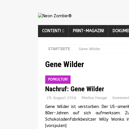
CONTENT!
PRINT-MAGAZIN!
DOKUME
STARTSEITE
Gene Wilder
Gene Wilder
POPKULTUR!
Nachruf: Gene Wilder
29. August 2016
Markus Haage
Kommenta
Gene Wilder ist verstorben. Der US-amer
80er-Jahren auf sich aufmerksam. Zu
Schokoladenfabrikbesitzer Willy Wonka i
[vorspulen]