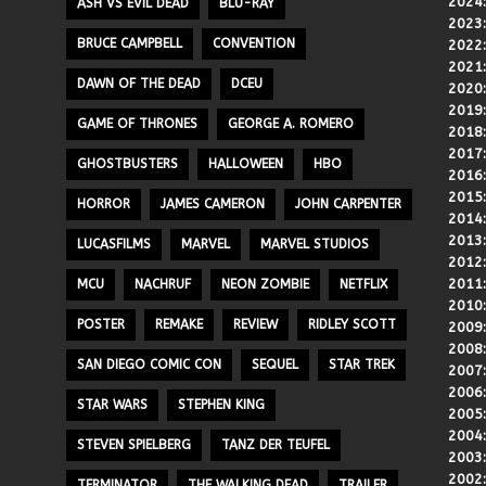
2024
ASH VS EVIL DEAD
BLU-RAY
2023
BRUCE CAMPBELL
CONVENTION
2022
2021
DAWN OF THE DEAD
DCEU
2020
2019
GAME OF THRONES
GEORGE A. ROMERO
2018
2017
GHOSTBUSTERS
HALLOWEEN
HBO
2016
2015
HORROR
JAMES CAMERON
JOHN CARPENTER
2014
2013
LUCASFILMS
MARVEL
MARVEL STUDIOS
2012
2011
MCU
NACHRUF
NEON ZOMBIE
NETFLIX
2010
POSTER
REMAKE
REVIEW
RIDLEY SCOTT
2009
2008
SAN DIEGO COMIC CON
SEQUEL
STAR TREK
2007
2006
STAR WARS
STEPHEN KING
2005
2004
STEVEN SPIELBERG
TANZ DER TEUFEL
2003
2002
TERMINATOR
THE WALKING DEAD
TRAILER