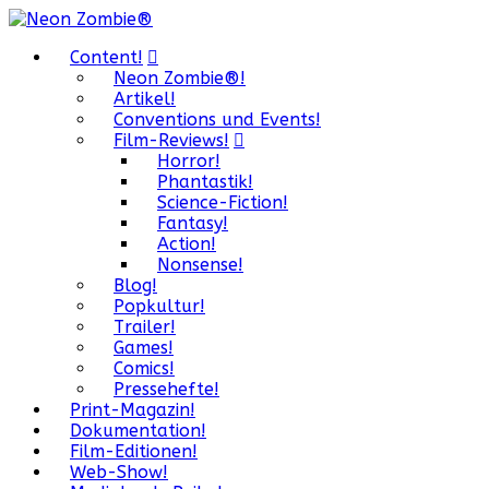
Content!
Neon Zombie®!
Artikel!
Conventions und Events!
Film-Reviews!
Horror!
Phantastik!
Science-Fiction!
Fantasy!
Action!
Nonsense!
Blog!
Popkultur!
Trailer!
Games!
Comics!
Pressehefte!
Print-Magazin!
Dokumentation!
Film-Editionen!
Web-Show!