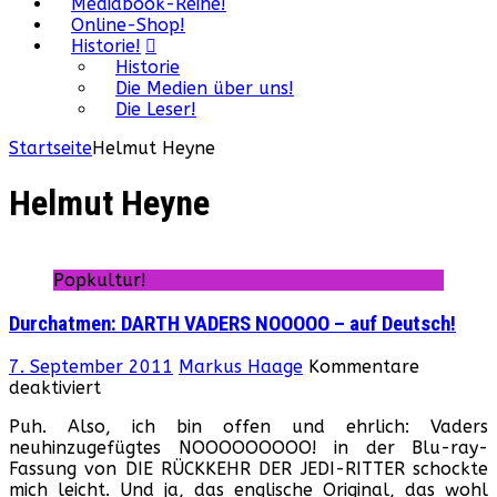
Mediabook-Reihe!
Online-Shop!
Historie!
Historie
Die Medien über uns!
Die Leser!
Startseite
Helmut Heyne
Helmut Heyne
Popkultur!
Durchatmen: DARTH VADERS NOOOOO – auf Deutsch!
7. September 2011
Markus Haage
Kommentare
für
deaktiviert
Durchatmen:
Puh. Also, ich bin offen und ehrlich: Vaders
DARTH
neuhinzugefügtes NOOOOOOOOO! in der Blu-ray-
VADERS
Fassung von DIE RÜCKKEHR DER JEDI-RITTER schockte
NOOOOO
mich leicht. Und ja, das englische Original, das wohl
–