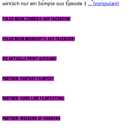
wirklich nur ein Sample aus Episode 3
… [vorspulen]
auf
Deutsch!
FOLGE NEON ZOMBIE® AUF FACEBOOK!
FOLGE NEON MIDNIGHT® AUF FACEBOOK!
DIE AKTUELLE PRINT-AUSGABE!
PARTNER: FANTASY FILMFEST
PARTNER: HARD:LINE FILMFESTIVAL
PARTNER: WEEKEND OF HORRORS