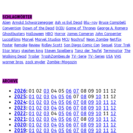
SCHLAGWÖRTER
Alien
Arnold Schwarzenegger
Ash vs Evil Dead
Blu-ray
Bruce Campbell
Convention
Dawn of the Dead
DCEU
Game of Thrones
George A. Romero
Ghostbusters
Halloween
HBO
Horror
James Cameron
John Carpenter
LucasFilms
Marvel
Marvel Studios
MCU
Nachruf
Neon Zombie
Netflix
Poster
Remake
Review
Ridley Scott
San Diego Comic Con
Sequel
Star Trek
Star Wars
stephen king
Steven Spielberg
Tanz der Teufel
Terminator
The
Walking Dead
Trailer
TrashZombies.de
TV-Serie
TV-Series
USA
VHS
warner bros.
zack snyder
Zombie-Magazin
ARCHIVE
2026
:
01
02
03
04
05
06
07
08
09
10
11
12
2025
:
01
02
03
04
05
06
07
08
09
10
11
12
2024
:
01
02
03
04
05
06
07
08
09
10
11
12
2023
:
01
02
03
04
05
06
07
08
09
10
11
12
2022
:
01
02
03
04
05
06
07
08
09
10
11
12
2021
:
01
02
03
04
05
06
07
08
09
10
11
12
2020
:
01
02
03
04
05
06
07
08
09
10
11
12
2019
:
01
02
03
04
05
06
07
08
09
10
11
12