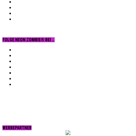
FOLGE NEON ZOMBIE® BEI …
Facebook
YouTube
Instagram
Vimeo
Twitter
tumblr.
RSS
WERBEPARTNER