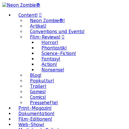
Content!
Neon Zombie®!
Artikel!
Conventions und Events!
Film-Reviews!
Horror!
Phantastik!
Science-Fiction!
Fantasy!
Action!
Nonsense!
Blog!
Popkultur!
Trailer!
Games!
Comics!
Pressehefte!
Print-Magazin!
Dokumentation!
Film-Editionen!
Web-Show!