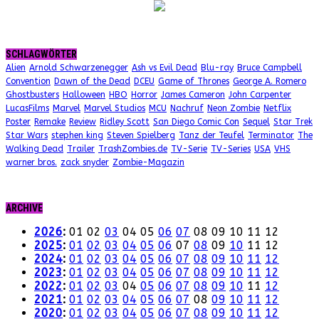
SCHLAGWÖRTER
Alien
Arnold Schwarzenegger
Ash vs Evil Dead
Blu-ray
Bruce Campbell
Convention
Dawn of the Dead
DCEU
Game of Thrones
George A. Romero
Ghostbusters
Halloween
HBO
Horror
James Cameron
John Carpenter
LucasFilms
Marvel
Marvel Studios
MCU
Nachruf
Neon Zombie
Netflix
Poster
Remake
Review
Ridley Scott
San Diego Comic Con
Sequel
Star Trek
Star Wars
stephen king
Steven Spielberg
Tanz der Teufel
Terminator
The
Walking Dead
Trailer
TrashZombies.de
TV-Serie
TV-Series
USA
VHS
warner bros.
zack snyder
Zombie-Magazin
ARCHIVE
2026
:
01
02
03
04
05
06
07
08
09
10
11
12
2025
:
01
02
03
04
05
06
07
08
09
10
11
12
2024
:
01
02
03
04
05
06
07
08
09
10
11
12
2023
:
01
02
03
04
05
06
07
08
09
10
11
12
2022
:
01
02
03
04
05
06
07
08
09
10
11
12
2021
:
01
02
03
04
05
06
07
08
09
10
11
12
2020
:
01
02
03
04
05
06
07
08
09
10
11
12