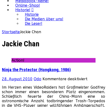
Mediabook-Reihe!
Online-Shop!
Historie!
Historie
Die Medien über uns!
Die Leser!
Startseite
Jackie Chan
Jackie Chan
Action!
Ninja the Protector (Hongkong, 1986)
für
28. August 2010
Odo
Kommentare deaktiviert
Ninja
Im Herzen eines VideoRaiders hat Großmeister Godfrey
the
schon immer einen besonderen Platz eingenommen.
Protector
Schließlich feuerte der China-Mann eine so
(Hongkong
astronomische Anzahl todbringender Trash-Torpedos
1986)
in die VHS-Player seiner willfährigen Anhängerschaft,