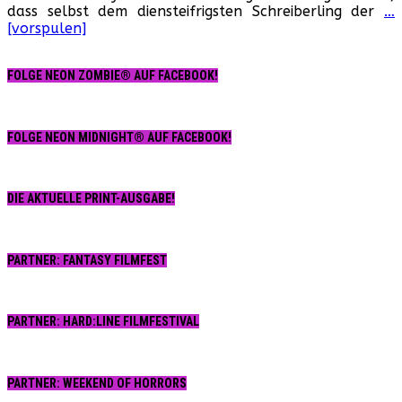
dass selbst dem diensteifrigsten Schreiberling der
…
[vorspulen]
FOLGE NEON ZOMBIE® AUF FACEBOOK!
FOLGE NEON MIDNIGHT® AUF FACEBOOK!
DIE AKTUELLE PRINT-AUSGABE!
PARTNER: FANTASY FILMFEST
PARTNER: HARD:LINE FILMFESTIVAL
PARTNER: WEEKEND OF HORRORS