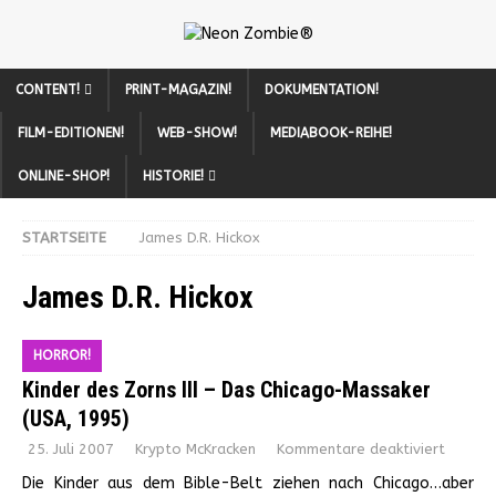
CONTENT!
PRINT-MAGAZIN!
DOKUMENTATION!
FILM-EDITIONEN!
WEB-SHOW!
MEDIABOOK-REIHE!
ONLINE-SHOP!
HISTORIE!
STARTSEITE
James D.R. Hickox
James D.R. Hickox
HORROR!
Kinder des Zorns III – Das Chicago-Massaker
(USA, 1995)
25. Juli 2007
Krypto McKracken
Kommentare deaktiviert
Die Kinder aus dem Bible-Belt ziehen nach Chicago…aber