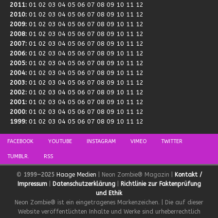
2011
:
01
02
03
04
05
06
07
08
09
10
11
12
2010
:
01
02
03
04
05
06
07
08
09
10
11
12
2009
:
01
02
03
04
05
06
07
08
09
10
11
12
2008
:
01
02
03
04
05
06
07
08
09
10
11
12
2007
:
01
02
03
04
05
06
07
08
09
10
11
12
2006
:
01
02
03
04
05
06
07
08
09
10
11
12
2005
:
01
02
03
04
05
06
07
08
09
10
11
12
2004
:
01
02
03
04
05
06
07
08
09
10
11
12
2003
:
01
02
03
04
05
06
07
08
09
10
11
12
2002
:
01
02
03
04
05
06
07
08
09
10
11
12
2001
:
01
02
03
04
05
06
07
08
09
10
11
12
2000
:
01
02
03
04
05
06
07
08
09
10
11
12
1999
:
01
02
03
04
05
06
07
08
09
10
11
12
FACEBOOK
YOUTUBE
INSTAGRAM
VIMEO
TWITTER
TUMBLR.
RSS
©
1999–2025
Haage Medien
| Neon Zombie® Magazin |
Kontakt /
Impressum
|
Datenschutzerklärung
|
Richtlinie zur Faktenprüfung
und Ethik
Neon Zombie® ist ein eingetragenes Markenzeichen. | Die auf dieser
Website veröffentlichten Inhalte und Werke sind urheberrechtlich