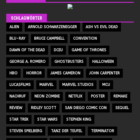
SCHLAGWÖRTER
ALIEN
ARNOLD SCHWARZENEGGER
ASH VS EVIL DEAD
BLU-RAY
BRUCE CAMPBELL
CONVENTION
DAWN OF THE DEAD
DCEU
GAME OF THRONES
GEORGE A. ROMERO
GHOSTBUSTERS
HALLOWEEN
HBO
HORROR
JAMES CAMERON
JOHN CARPENTER
LUCASFILMS
MARVEL
MARVEL STUDIOS
MCU
NACHRUF
NEON ZOMBIE
NETFLIX
POSTER
REMAKE
REVIEW
RIDLEY SCOTT
SAN DIEGO COMIC CON
SEQUEL
STAR TREK
STAR WARS
STEPHEN KING
STEVEN SPIELBERG
TANZ DER TEUFEL
TERMINATOR