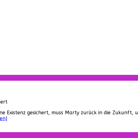
für
ert
Zurück
Existenz gesichert, muss Marty zurück in die Zukunft, um
in
en]
die
Zukunft
II
(USA,