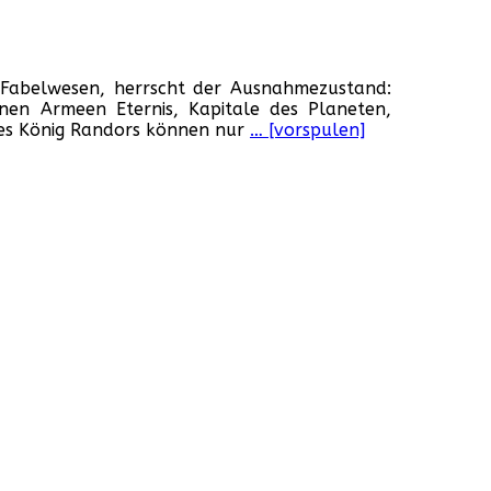
ters
 Fabelwesen, herrscht der Ausnahmezustand:
inen Armeen Eternis, Kapitale des Planeten,
es König Randors können nur
… [vorspulen]
verse
A,
7)