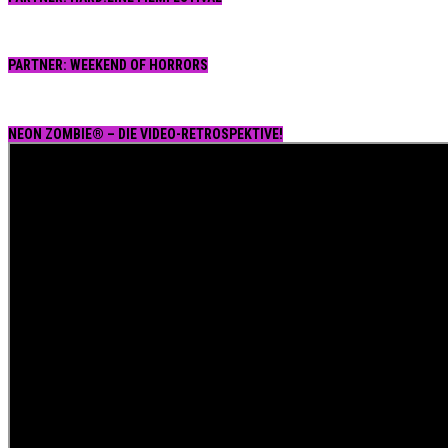
PARTNER: WEEKEND OF HORRORS
NEON ZOMBIE® – DIE VIDEO-RETROSPEKTIVE!