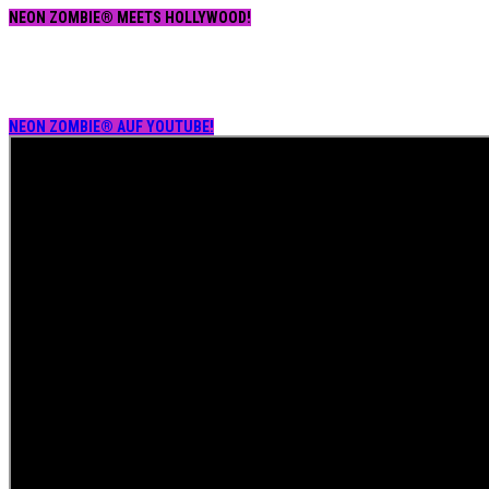
NEON ZOMBIE® MEETS HOLLYWOOD!
NEON ZOMBIE® AUF YOUTUBE!