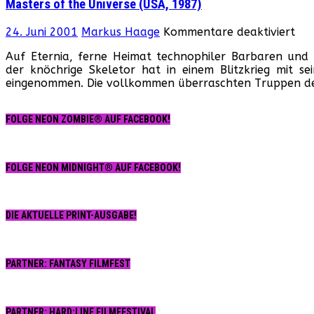
Masters of the Universe (USA, 1987)
für
24. Juni 2001
Markus Haage
Kommentare deaktiviert
Mas
Auf Eternia, ferne Heimat technophiler Barbaren und
of
der knöchrige Skeletor hat in einem Blitzkrieg mit se
the
eingenommen. Die vollkommen überraschten Truppen d
Uni
(US
198
FOLGE NEON ZOMBIE® AUF FACEBOOK!
FOLGE NEON MIDNIGHT® AUF FACEBOOK!
DIE AKTUELLE PRINT-AUSGABE!
PARTNER: FANTASY FILMFEST
PARTNER: HARD:LINE FILMFESTIVAL