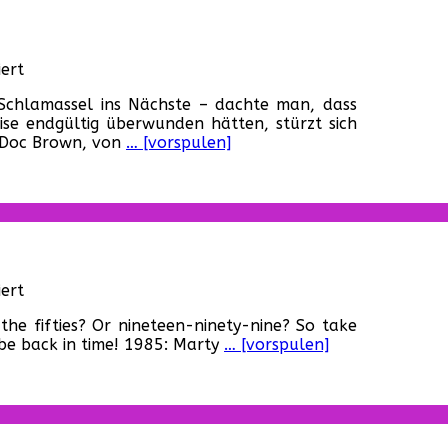
1989)
für
ert
Zurück
amassel ins Nächste – dachte man, dass
in
se endgültig überwunden hätten, stürzt sich
die
e Doc Brown, von
… [vorspulen]
Zukunft
III
(USA,
1990)
für
ert
Zurück
 the fifties? Or nineteen-ninety-nine? So take
in
 be back in time! 1985: Marty
… [vorspulen]
die
Zukunft
(USA,
1985)