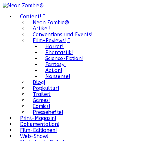
Content!
Neon Zombie®!
Artikel!
Conventions und Events!
Film-Reviews!
Horror!
Phantastik!
Science-Fiction!
Fantasy!
Action!
Nonsense!
Blog!
Popkultur!
Trailer!
Games!
Comics!
Pressehefte!
Print-Magazin!
Dokumentation!
Film-Editionen!
Web-Show!