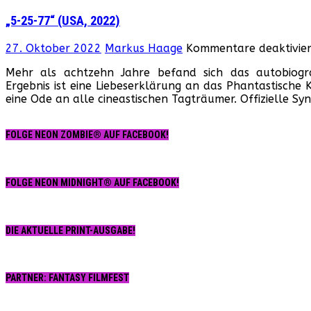
(US
„5-25-77“ (USA, 2022)
202
27. Oktober 2022
Markus Haage
Kommentare deaktivier
Mehr als achtzehn Jahre befand sich das autobiogr
Ergebnis ist eine Liebeserklärung an das Phantastische
eine Ode an alle cineastischen Tagträumer. Offizielle Syn
FOLGE NEON ZOMBIE® AUF FACEBOOK!
FOLGE NEON MIDNIGHT® AUF FACEBOOK!
DIE AKTUELLE PRINT-AUSGABE!
PARTNER: FANTASY FILMFEST