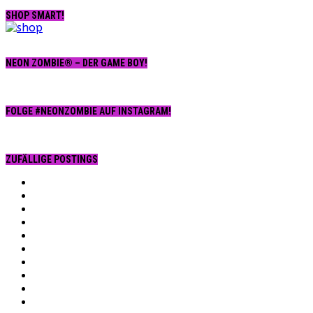
SHOP SMART!
NEON ZOMBIE® – DER GAME BOY!
FOLGE #NEONZOMBIE AUF INSTAGRAM!
ZUFÄLLIGE POSTINGS