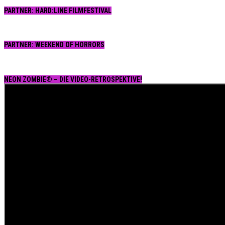
PARTNER: HARD:LINE FILMFESTIVAL
PARTNER: WEEKEND OF HORRORS
NEON ZOMBIE® – DIE VIDEO-RETROSPEKTIVE!