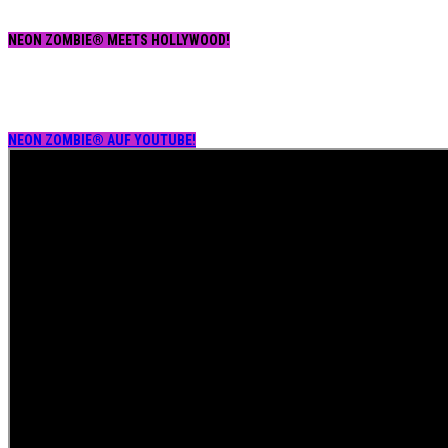
NEON ZOMBIE® MEETS HOLLYWOOD!
NEON ZOMBIE® AUF YOUTUBE!