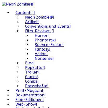
Content!
Neon Zombie®!
Artikel!
Conventions und Events!
Film-Reviews!
Horror!
Phantastik!
Science-Fiction!
Fantasy!
Action!
Nonsense!
Blog!
Popkultur!
Trailer!
Games!
Comics!
Pressehefte!
Print-Magazin!
Dokumentation!
Film-Editionen!
Web-Show!