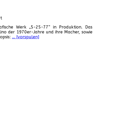
A,
3)
für
t
„5-
afische Werk „5-25-77“ in Produktion. Das
25-
 Kino der 1970er-Jahre und ihre Macher, sowie
77“
opsis:
… [vorspulen]
(USA,
2022)