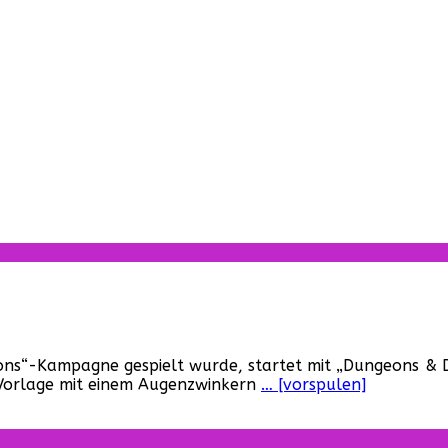
ngeons
ons“-Kampagne gespielt wurde, startet mit „Dungeons & D
r Vorlage mit einem Augenzwinkern
… [vorspulen]
gons:
e
er
ben“