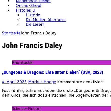
Mediabook-Reihe!
Online-Shop!
Historie!
Historie
Die Medien über uns!
Die Leser!
Startseite
John Francis Daley
John Francis Daley
Phantastik!
„Dungeons & Dragons: Ehre unter Dieben“ (USA, 2023)
für
4. April 2023
Markus Haage
Kommentare deaktiviert
„Du
Fast fünfzig Jahre nachdem die erste „Dungeons & Drag
&
den Kinos, die sich dazu entschied, die Sagenwelten de
Dra
Ehr
unt
Science-Fiction!
Die