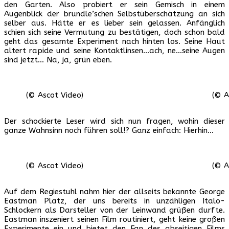
den Garten. Also probiert er sein Gemisch in einem
Augenblick der brundle’schen Selbstüberschätzung an sich
selber aus. Hätte er es lieber sein gelassen. Anfänglich
schien sich seine Vermutung zu bestätigen, doch schon bald
geht das gesamte Experiment nach hinten los. Seine Haut
altert rapide und seine Kontaktlinsen…ach, ne…seine Augen
sind jetzt… Na, ja, grün eben.
(© Ascot Video)
(© A
Der schockierte Leser wird sich nun fragen, wohin dieser
ganze Wahnsinn noch führen soll!? Ganz einfach: Hierhin…
(© Ascot Video)
(© A
Auf dem Regiestuhl nahm hier der allseits bekannte George
Eastman Platz, der uns bereits in unzähligen Italo-
Schlockern als Darsteller von der Leinwand grüßen durfte.
Eastman inszeniert seinen Film routiniert, geht keine großen
Experimente ein und bietet den Fan des abseitigen Films