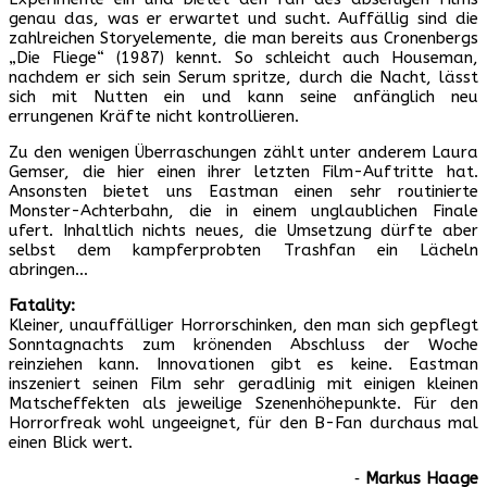
genau das, was er erwartet und sucht. Auffällig sind die
zahlreichen Storyelemente, die man bereits aus Cronenbergs
„Die Fliege“ (1987) kennt. So schleicht auch Houseman,
nachdem er sich sein Serum spritze, durch die Nacht, lässt
sich mit Nutten ein und kann seine anfänglich neu
errungenen Kräfte nicht kontrollieren.
Zu den wenigen Überraschungen zählt unter anderem Laura
Gemser, die hier einen ihrer letzten Film-Auftritte hat.
Ansonsten bietet uns Eastman einen sehr routinierte
Monster-Achterbahn, die in einem unglaublichen Finale
ufert. Inhaltlich nichts neues, die Umsetzung dürfte aber
selbst dem kampferprobten Trashfan ein Lächeln
abringen…
Fatality:
Kleiner, unauffälliger Horrorschinken, den man sich gepflegt
Sonntagnachts zum krönenden Abschluss der Woche
reinziehen kann. Innovationen gibt es keine. Eastman
inszeniert seinen Film sehr geradlinig mit einigen kleinen
Matscheffekten als jeweilige Szenenhöhepunkte. Für den
Horrorfreak wohl ungeeignet, für den B-Fan durchaus mal
einen Blick wert.
‐
Markus Haage