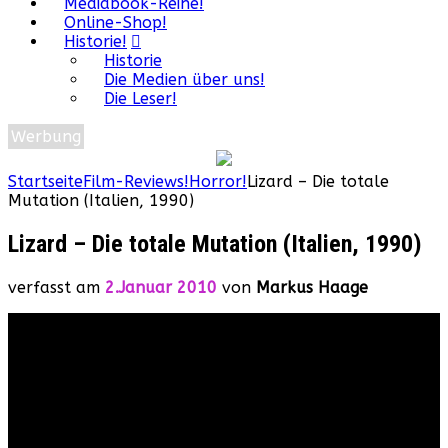
Mediabook-Reihe!
Online-Shop!
Historie!
Historie
Die Medien über uns!
Die Leser!
Werbung
Startseite
Film-Reviews!
Horror!
Lizard – Die totale
Mutation (Italien, 1990)
Lizard – Die totale Mutation (Italien, 1990)
verfasst am
2.Januar 2010
von
Markus Haage