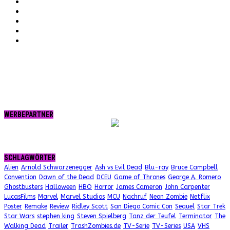
Instagram
Vimeo
Twitter
tumblr.
RSS
WERBEPARTNER
SCHLAGWÖRTER
Alien
Arnold Schwarzenegger
Ash vs Evil Dead
Blu-ray
Bruce Campbell
Convention
Dawn of the Dead
DCEU
Game of Thrones
George A. Romero
Ghostbusters
Halloween
HBO
Horror
James Cameron
John Carpenter
LucasFilms
Marvel
Marvel Studios
MCU
Nachruf
Neon Zombie
Netflix
Poster
Remake
Review
Ridley Scott
San Diego Comic Con
Sequel
Star Trek
Star Wars
stephen king
Steven Spielberg
Tanz der Teufel
Terminator
The
Walking Dead
Trailer
TrashZombies.de
TV-Serie
TV-Series
USA
VHS