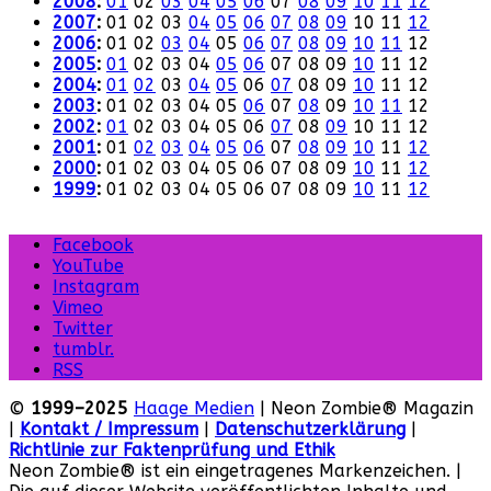
2008
:
01
02
03
04
05
06
07
08
09
10
11
12
2007
:
01
02
03
04
05
06
07
08
09
10
11
12
2006
:
01
02
03
04
05
06
07
08
09
10
11
12
2005
:
01
02
03
04
05
06
07
08
09
10
11
12
2004
:
01
02
03
04
05
06
07
08
09
10
11
12
2003
:
01
02
03
04
05
06
07
08
09
10
11
12
2002
:
01
02
03
04
05
06
07
08
09
10
11
12
2001
:
01
02
03
04
05
06
07
08
09
10
11
12
2000
:
01
02
03
04
05
06
07
08
09
10
11
12
1999
:
01
02
03
04
05
06
07
08
09
10
11
12
Facebook
YouTube
Instagram
Vimeo
Twitter
tumblr.
RSS
©
1999–2025
Haage Medien
| Neon Zombie® Magazin
|
Kontakt / Impressum
|
Datenschutzerklärung
|
Richtlinie zur Faktenprüfung und Ethik
Neon Zombie® ist ein eingetragenes Markenzeichen. |