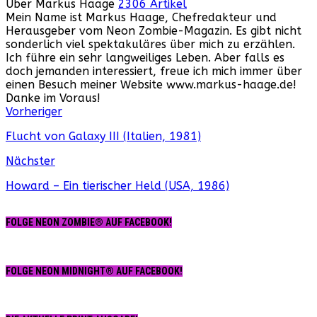
Über Markus Haage
2306 Artikel
Mein Name ist Markus Haage, Chefredakteur und
Herausgeber vom Neon Zombie-Magazin. Es gibt nicht
sonderlich viel spektakuläres über mich zu erzählen.
Ich führe ein sehr langweiliges Leben. Aber falls es
doch jemanden interessiert, freue ich mich immer über
einen Besuch meiner Website www.markus-haage.de!
Danke im Voraus!
Webseite
Facebook
Instagram
YouTube
Vorheriger
Flucht von Galaxy III (Italien, 1981)
Nächster
Howard – Ein tierischer Held (USA, 1986)
FOLGE NEON ZOMBIE® AUF FACEBOOK!
FOLGE NEON MIDNIGHT® AUF FACEBOOK!