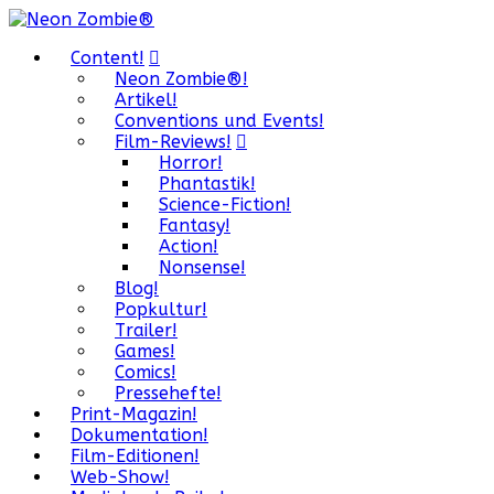
Content!
Neon Zombie®!
Artikel!
Conventions und Events!
Film-Reviews!
Horror!
Phantastik!
Science-Fiction!
Fantasy!
Action!
Nonsense!
Blog!
Popkultur!
Trailer!
Games!
Comics!
Pressehefte!
Print-Magazin!
Dokumentation!
Film-Editionen!
Web-Show!