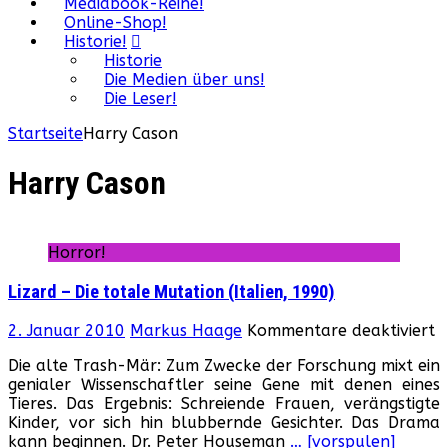
Mediabook-Reihe!
Online-Shop!
Historie!
Historie
Die Medien über uns!
Die Leser!
Startseite
Harry Cason
Harry Cason
Horror!
Lizard – Die totale Mutation (Italien, 1990)
f
2. Januar 2010
Markus Haage
Kommentare deaktiviert
L
Die alte Trash-Mär: Zum Zwecke der Forschung mixt ein
–
genialer Wissenschaftler seine Gene mit denen eines
D
Tieres. Das Ergebnis: Schreiende Frauen, verängstigte
t
Kinder, vor sich hin blubbernde Gesichter. Das Drama
M
kann beginnen. Dr. Peter Houseman
… [vorspulen]
(I