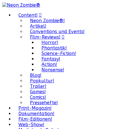
Content!
Neon Zombie®!
Artikel!
Conventions und Events!
Film-Reviews!
Horror!
Phantastik!
Science-Fiction!
Fantasy!
Action!
Nonsense!
Blog!
Popkultur!
Trailer!
Games!
Comics!
Pressehefte!
Print-Magazin!
Dokumentation!
Film-Editionen!
Web-Show!