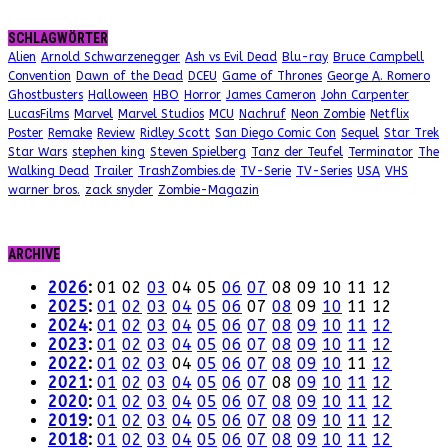
SCHLAGWÖRTER
Alien
Arnold Schwarzenegger
Ash vs Evil Dead
Blu-ray
Bruce Campbell
Convention
Dawn of the Dead
DCEU
Game of Thrones
George A. Romero
Ghostbusters
Halloween
HBO
Horror
James Cameron
John Carpenter
LucasFilms
Marvel
Marvel Studios
MCU
Nachruf
Neon Zombie
Netflix
Poster
Remake
Review
Ridley Scott
San Diego Comic Con
Sequel
Star Trek
Star Wars
stephen king
Steven Spielberg
Tanz der Teufel
Terminator
The
Walking Dead
Trailer
TrashZombies.de
TV-Serie
TV-Series
USA
VHS
warner bros.
zack snyder
Zombie-Magazin
ARCHIVE
2026
:
01
02
03
04
05
06
07
08
09
10
11
12
2025
:
01
02
03
04
05
06
07
08
09
10
11
12
2024
:
01
02
03
04
05
06
07
08
09
10
11
12
2023
:
01
02
03
04
05
06
07
08
09
10
11
12
2022
:
01
02
03
04
05
06
07
08
09
10
11
12
2021
:
01
02
03
04
05
06
07
08
09
10
11
12
2020
:
01
02
03
04
05
06
07
08
09
10
11
12
2019
:
01
02
03
04
05
06
07
08
09
10
11
12
2018
:
01
02
03
04
05
06
07
08
09
10
11
12