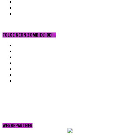
FOLGE NEON ZOMBIE® BEI …
Facebook
YouTube
Instagram
Vimeo
Twitter
tumblr.
RSS
WERBEPARTNER