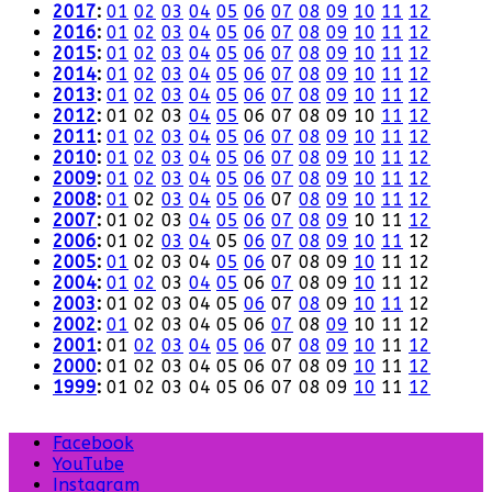
2017
:
01
02
03
04
05
06
07
08
09
10
11
12
2016
:
01
02
03
04
05
06
07
08
09
10
11
12
2015
:
01
02
03
04
05
06
07
08
09
10
11
12
2014
:
01
02
03
04
05
06
07
08
09
10
11
12
2013
:
01
02
03
04
05
06
07
08
09
10
11
12
2012
:
01
02
03
04
05
06
07
08
09
10
11
12
2011
:
01
02
03
04
05
06
07
08
09
10
11
12
2010
:
01
02
03
04
05
06
07
08
09
10
11
12
2009
:
01
02
03
04
05
06
07
08
09
10
11
12
2008
:
01
02
03
04
05
06
07
08
09
10
11
12
2007
:
01
02
03
04
05
06
07
08
09
10
11
12
2006
:
01
02
03
04
05
06
07
08
09
10
11
12
2005
:
01
02
03
04
05
06
07
08
09
10
11
12
2004
:
01
02
03
04
05
06
07
08
09
10
11
12
2003
:
01
02
03
04
05
06
07
08
09
10
11
12
2002
:
01
02
03
04
05
06
07
08
09
10
11
12
2001
:
01
02
03
04
05
06
07
08
09
10
11
12
2000
:
01
02
03
04
05
06
07
08
09
10
11
12
1999
:
01
02
03
04
05
06
07
08
09
10
11
12
Facebook
YouTube
Instagram