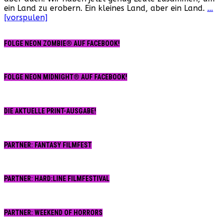
ein Land zu erobern. Ein kleines Land, aber ein Land.
…
[vorspulen]
FOLGE NEON ZOMBIE® AUF FACEBOOK!
FOLGE NEON MIDNIGHT® AUF FACEBOOK!
DIE AKTUELLE PRINT-AUSGABE!
PARTNER: FANTASY FILMFEST
PARTNER: HARD:LINE FILMFESTIVAL
PARTNER: WEEKEND OF HORRORS