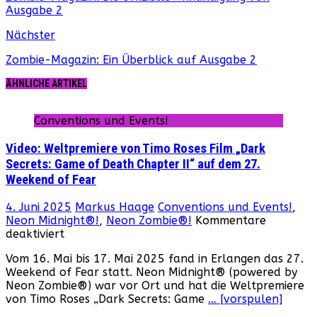
Ausgabe 2
Nächster
Zombie-Magazin: Ein Überblick auf Ausgabe 2
ÄHNLICHE ARTIKEL
Conventions und Events!
Video: Weltpremiere von Timo Roses Film „Dark
Secrets: Game of Death Chapter II“ auf dem 27.
Weekend of Fear
4. Juni 2025
Markus Haage
Conventions und Events!
,
Neon Midnight®!
,
Neon Zombie®!
Kommentare
für
deaktiviert
Video:
Vom 16. Mai bis 17. Mai 2025 fand in Erlangen das 27.
Weltpremiere
Weekend of Fear statt. Neon Midnight® (powered by
von
Neon Zombie®) war vor Ort und hat die Weltpremiere
Timo
von Timo Roses „Dark Secrets: Game
… [vorspulen]
Roses
Film