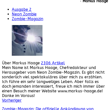
‐
Markus Haage
Ausgabe 2
Neon Zombie
Zombie-Magazin
Über Markus Haage
2306 Artikel
Mein Name ist Markus Haage, Chefredakteur und
Herausgeber vom Neon Zombie-Magazin. Es gibt nicht
sonderlich viel spektakuläres über mich zu erzählen.
Ich führe ein sehr langweiliges Leben. Aber falls es
doch jemanden interessiert, freue ich mich immer über
einen Besuch meiner Website www.markus-haage.de!
Danke im Voraus!
Webseite
Facebook
Instagram
YouTube
Vorheriger
Zombie-Magazin: Die offizielle Ankündigung von