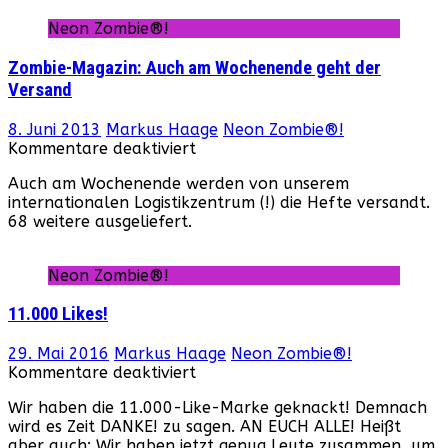
„Dark
Neon Zombie®!
Secrets:
Game
Zombie-Magazin: Auch am Wochenende geht der
of
Versand
Death
Chapter
II“
8. Juni 2013
Markus Haage
Neon Zombie®!
für
auf
Kommentare deaktiviert
Zombie-
dem
Auch am Wochenende werden von unserem
Magazin:
27.
internationalen Logistikzentrum (!) die Hefte versandt.
Auch
Weekend
68 weitere ausgeliefert.
am
of
Wochenende
Fear
geht
Neon Zombie®!
der
Versand
11.000 Likes!
29. Mai 2016
Markus Haage
Neon Zombie®!
für
Kommentare deaktiviert
11.000
Wir haben die 11.000-Like-Marke geknackt! Demnach
Likes!
wird es Zeit DANKE! zu sagen. AN EUCH ALLE! Heißt
aber auch: Wir haben jetzt genug Leute zusammen, um