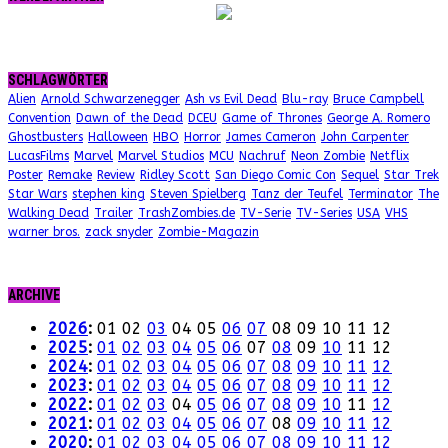
SCHLAGWÖRTER
Alien
Arnold Schwarzenegger
Ash vs Evil Dead
Blu-ray
Bruce Campbell
Convention
Dawn of the Dead
DCEU
Game of Thrones
George A. Romero
Ghostbusters
Halloween
HBO
Horror
James Cameron
John Carpenter
LucasFilms
Marvel
Marvel Studios
MCU
Nachruf
Neon Zombie
Netflix
Poster
Remake
Review
Ridley Scott
San Diego Comic Con
Sequel
Star Trek
Star Wars
stephen king
Steven Spielberg
Tanz der Teufel
Terminator
The
Walking Dead
Trailer
TrashZombies.de
TV-Serie
TV-Series
USA
VHS
warner bros.
zack snyder
Zombie-Magazin
ARCHIVE
2026
:
01
02
03
04
05
06
07
08
09
10
11
12
2025
:
01
02
03
04
05
06
07
08
09
10
11
12
2024
:
01
02
03
04
05
06
07
08
09
10
11
12
2023
:
01
02
03
04
05
06
07
08
09
10
11
12
2022
:
01
02
03
04
05
06
07
08
09
10
11
12
2021
:
01
02
03
04
05
06
07
08
09
10
11
12
2020
:
01
02
03
04
05
06
07
08
09
10
11
12