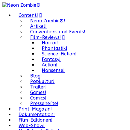
Content!
Neon Zombie®!
Artikel!
Conventions und Events!
Film-Reviews!
Horror!
Phantastik!
Science-Fiction!
Fantasy!
Action!
Nonsense!
Blog!
Popkultur!
Trailer!
Games!
Comics!
Pressehefte!
Print-Magazin!
Dokumentation!
Film-Editionen!
Web-Show!