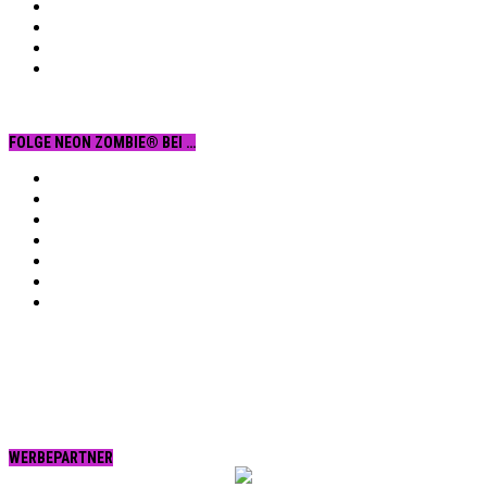
FOLGE NEON ZOMBIE® BEI …
Facebook
YouTube
Instagram
Vimeo
Twitter
tumblr.
RSS
WERBEPARTNER