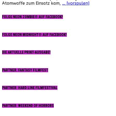
Atomwaffe zum Einsatz kam,
… [vorspulen]
Kolonie
(USA,
1987)
FOLGE NEON ZOMBIE® AUF FACEBOOK!
FOLGE NEON MIDNIGHT® AUF FACEBOOK!
DIE AKTUELLE PRINT-AUSGABE!
PARTNER: FANTASY FILMFEST
PARTNER: HARD:LINE FILMFESTIVAL
PARTNER: WEEKEND OF HORRORS