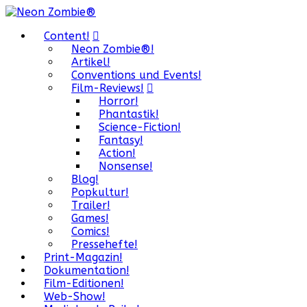
Content!
Neon Zombie®!
Artikel!
Conventions und Events!
Film-Reviews!
Horror!
Phantastik!
Science-Fiction!
Fantasy!
Action!
Nonsense!
Blog!
Popkultur!
Trailer!
Games!
Comics!
Pressehefte!
Print-Magazin!
Dokumentation!
Film-Editionen!
Web-Show!