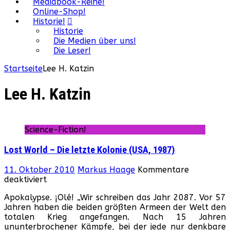
Mediabook-Reihe!
Online-Shop!
Historie!
Historie
Die Medien über uns!
Die Leser!
Startseite
Lee H. Katzin
Lee H. Katzin
Science-Fiction!
Lost World – Die letzte Kolonie (USA, 1987)
11. Oktober 2010
Markus Haage
Kommentare
für
deaktiviert
Lost
Apokalypse. ¡Olé! „Wir schreiben das Jahr 2087. Vor 57
World
Jahren haben die beiden größten Armeen der Welt den
–
totalen Krieg angefangen. Nach 15 Jahren
Die
ununterbrochener Kämpfe, bei der jede nur denkbare
letzte