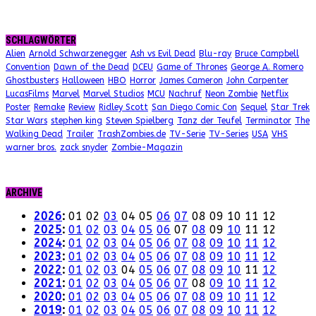
SCHLAGWÖRTER
Alien
Arnold Schwarzenegger
Ash vs Evil Dead
Blu-ray
Bruce Campbell
Convention
Dawn of the Dead
DCEU
Game of Thrones
George A. Romero
Ghostbusters
Halloween
HBO
Horror
James Cameron
John Carpenter
LucasFilms
Marvel
Marvel Studios
MCU
Nachruf
Neon Zombie
Netflix
Poster
Remake
Review
Ridley Scott
San Diego Comic Con
Sequel
Star Trek
Star Wars
stephen king
Steven Spielberg
Tanz der Teufel
Terminator
The
Walking Dead
Trailer
TrashZombies.de
TV-Serie
TV-Series
USA
VHS
warner bros.
zack snyder
Zombie-Magazin
ARCHIVE
2026
:
01
02
03
04
05
06
07
08
09
10
11
12
2025
:
01
02
03
04
05
06
07
08
09
10
11
12
2024
:
01
02
03
04
05
06
07
08
09
10
11
12
2023
:
01
02
03
04
05
06
07
08
09
10
11
12
2022
:
01
02
03
04
05
06
07
08
09
10
11
12
2021
:
01
02
03
04
05
06
07
08
09
10
11
12
2020
:
01
02
03
04
05
06
07
08
09
10
11
12
2019
:
01
02
03
04
05
06
07
08
09
10
11
12