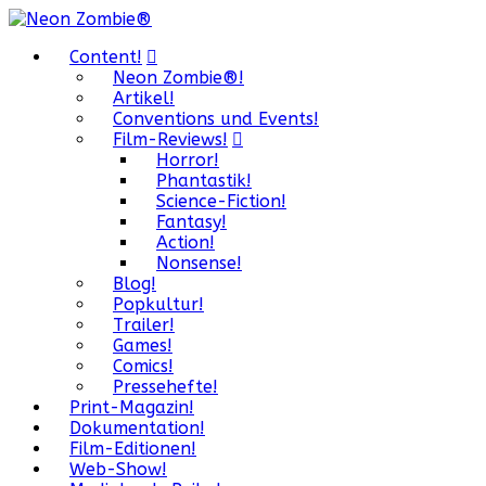
Content!
Neon Zombie®!
Artikel!
Conventions und Events!
Film-Reviews!
Horror!
Phantastik!
Science-Fiction!
Fantasy!
Action!
Nonsense!
Blog!
Popkultur!
Trailer!
Games!
Comics!
Pressehefte!
Print-Magazin!
Dokumentation!
Film-Editionen!
Web-Show!