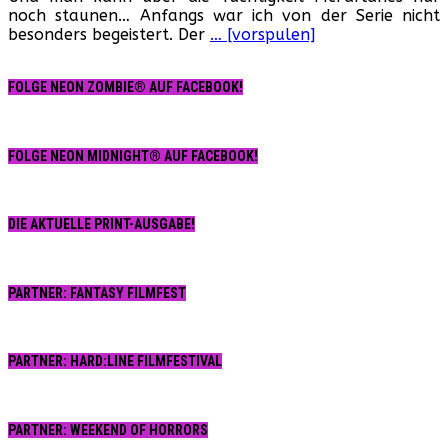
noch staunen… Anfangs war ich von der Serie nicht
angenehme
besonders begeistert. Der
… [vorspulen]
Abwechslung
zu
„Discovery“
FOLGE NEON ZOMBIE® AUF FACEBOOK!
FOLGE NEON MIDNIGHT® AUF FACEBOOK!
DIE AKTUELLE PRINT-AUSGABE!
PARTNER: FANTASY FILMFEST
PARTNER: HARD:LINE FILMFESTIVAL
PARTNER: WEEKEND OF HORRORS