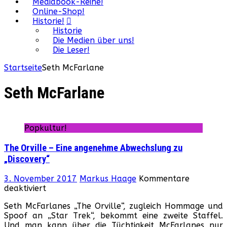
Mediabook-Reihe!
Online-Shop!
Historie!
Historie
Die Medien über uns!
Die Leser!
Startseite
Seth McFarlane
Seth McFarlane
Popkultur!
The Orville – Eine angenehme Abwechslung zu
„Discovery“
3. November 2017
Markus Haage
Kommentare
für
deaktiviert
The
Seth McFarlanes „The Orville“, zugleich Hommage und
Orville
Spoof an „Star Trek“, bekommt eine zweite Staffel.
–
Und man kann über die Tüchtigkeit McFarlanes nur
Eine