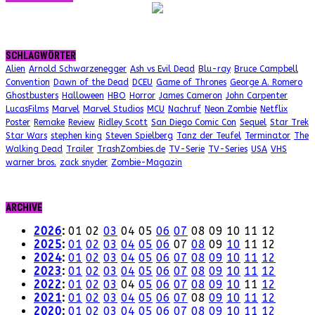
SCHLAGWÖRTER
Alien
Arnold Schwarzenegger
Ash vs Evil Dead
Blu-ray
Bruce Campbell
Convention
Dawn of the Dead
DCEU
Game of Thrones
George A. Romero
Ghostbusters
Halloween
HBO
Horror
James Cameron
John Carpenter
LucasFilms
Marvel
Marvel Studios
MCU
Nachruf
Neon Zombie
Netflix
Poster
Remake
Review
Ridley Scott
San Diego Comic Con
Sequel
Star Trek
Star Wars
stephen king
Steven Spielberg
Tanz der Teufel
Terminator
The
Walking Dead
Trailer
TrashZombies.de
TV-Serie
TV-Series
USA
VHS
warner bros.
zack snyder
Zombie-Magazin
ARCHIVE
2026
:
01
02
03
04
05
06
07
08
09
10
11
12
2025
:
01
02
03
04
05
06
07
08
09
10
11
12
2024
:
01
02
03
04
05
06
07
08
09
10
11
12
2023
:
01
02
03
04
05
06
07
08
09
10
11
12
2022
:
01
02
03
04
05
06
07
08
09
10
11
12
2021
:
01
02
03
04
05
06
07
08
09
10
11
12
2020
:
01
02
03
04
05
06
07
08
09
10
11
12