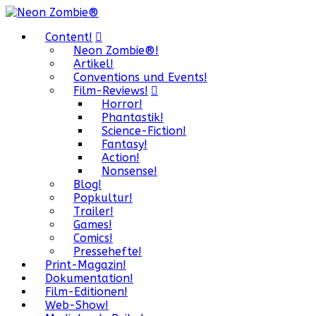
Content!
Neon Zombie®!
Artikel!
Conventions und Events!
Film-Reviews!
Horror!
Phantastik!
Science-Fiction!
Fantasy!
Action!
Nonsense!
Blog!
Popkultur!
Trailer!
Games!
Comics!
Pressehefte!
Print-Magazin!
Dokumentation!
Film-Editionen!
Web-Show!