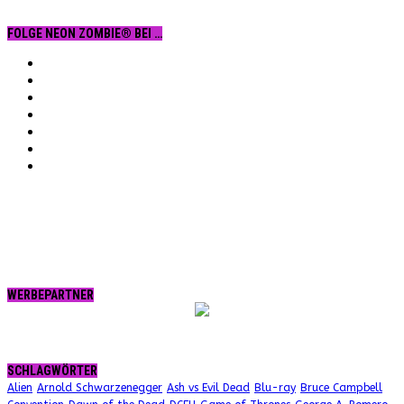
FOLGE NEON ZOMBIE® BEI …
Facebook
YouTube
Instagram
Vimeo
Twitter
tumblr.
RSS
WERBEPARTNER
SCHLAGWÖRTER
Alien
Arnold Schwarzenegger
Ash vs Evil Dead
Blu-ray
Bruce Campbell