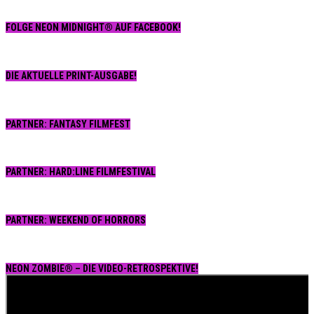
FOLGE NEON MIDNIGHT® AUF FACEBOOK!
DIE AKTUELLE PRINT-AUSGABE!
PARTNER: FANTASY FILMFEST
PARTNER: HARD:LINE FILMFESTIVAL
PARTNER: WEEKEND OF HORRORS
NEON ZOMBIE® – DIE VIDEO-RETROSPEKTIVE!