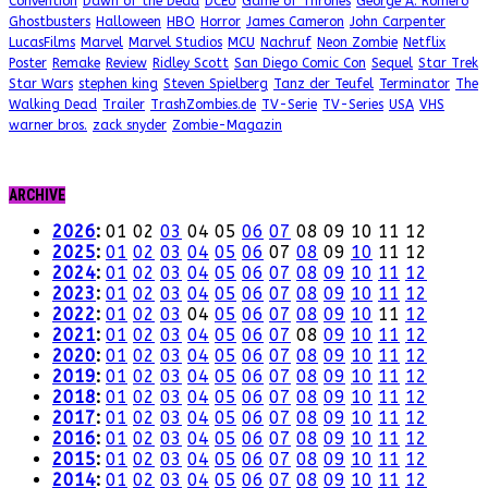
Convention
Dawn of the Dead
DCEU
Game of Thrones
George A. Romero
Ghostbusters
Halloween
HBO
Horror
James Cameron
John Carpenter
LucasFilms
Marvel
Marvel Studios
MCU
Nachruf
Neon Zombie
Netflix
Poster
Remake
Review
Ridley Scott
San Diego Comic Con
Sequel
Star Trek
Star Wars
stephen king
Steven Spielberg
Tanz der Teufel
Terminator
The
Walking Dead
Trailer
TrashZombies.de
TV-Serie
TV-Series
USA
VHS
warner bros.
zack snyder
Zombie-Magazin
ARCHIVE
2026
:
01
02
03
04
05
06
07
08
09
10
11
12
2025
:
01
02
03
04
05
06
07
08
09
10
11
12
2024
:
01
02
03
04
05
06
07
08
09
10
11
12
2023
:
01
02
03
04
05
06
07
08
09
10
11
12
2022
:
01
02
03
04
05
06
07
08
09
10
11
12
2021
:
01
02
03
04
05
06
07
08
09
10
11
12
2020
:
01
02
03
04
05
06
07
08
09
10
11
12
2019
:
01
02
03
04
05
06
07
08
09
10
11
12
2018
:
01
02
03
04
05
06
07
08
09
10
11
12
2017
:
01
02
03
04
05
06
07
08
09
10
11
12
2016
:
01
02
03
04
05
06
07
08
09
10
11
12
2015
:
01
02
03
04
05
06
07
08
09
10
11
12
2014
:
01
02
03
04
05
06
07
08
09
10
11
12