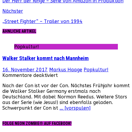
Der Herr der Ringe – Serie von Amazon in Produktion
Nächster
„Street Fighter“ – Trailer von 1994
ÄHNLICHE ARTIKEL
Popkultur!
Walker Stalker kommt nach Mannheim
16. November 2017
Markus Haage
Popkultur!
für
Kommentare deaktiviert
Walker
Nach der Con ist vor der Con. Nächstes Frühjahr kommt
Stalker
die Walker Stalker Germany erstmals nach
kommt
Deutschland. Mit dabei: Norman Reedus. Weitere Stars
nach
aus der Serie (wie Jesus!) sind ebenfalls geladen.
Mannheim
Schwerpunkt der Con ist
… [vorspulen]
FOLGE NEON ZOMBIE® AUF FACEBOOK!