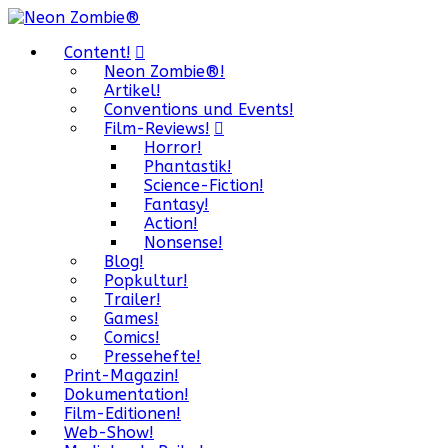
Content!
Neon Zombie®!
Artikel!
Conventions und Events!
Film-Reviews!
Horror!
Phantastik!
Science-Fiction!
Fantasy!
Action!
Nonsense!
Blog!
Popkultur!
Trailer!
Games!
Comics!
Pressehefte!
Print-Magazin!
Dokumentation!
Film-Editionen!
Web-Show!