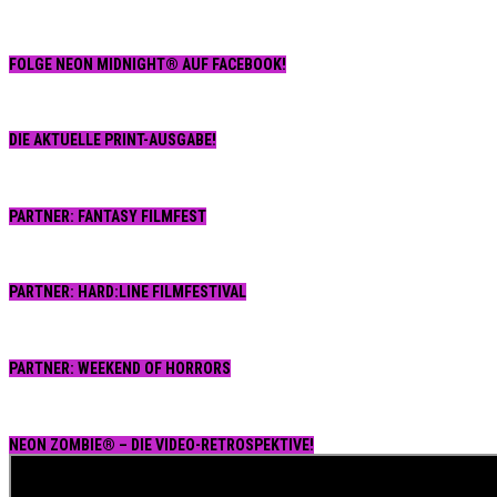
FOLGE NEON MIDNIGHT® AUF FACEBOOK!
DIE AKTUELLE PRINT-AUSGABE!
PARTNER: FANTASY FILMFEST
PARTNER: HARD:LINE FILMFESTIVAL
PARTNER: WEEKEND OF HORRORS
NEON ZOMBIE® – DIE VIDEO-RETROSPEKTIVE!