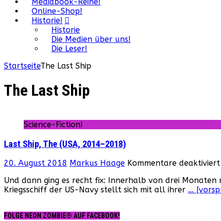
Mediabook-Reihe!
Online-Shop!
Historie!
Historie
Die Medien über uns!
Die Leser!
Startseite
The Last Ship
The Last Ship
Science-Fiction!
Last Ship, The (USA, 2014–2018)
20. August 2018
Markus Haage
Kommentare deaktiviert
Und dann ging es recht fix: Innerhalb von drei Monaten 
Kriegsschiff der US-Navy stellt sich mit all ihrer
… [vorsp
FOLGE NEON ZOMBIE® AUF FACEBOOK!