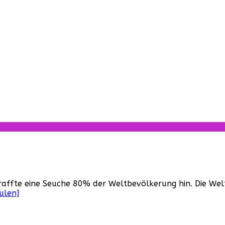
für
Last
raffte eine Seuche 80% der Weltbevölkerung hin. Die Welt 
Ship,
ulen]
The
(USA,
2014–
2018)