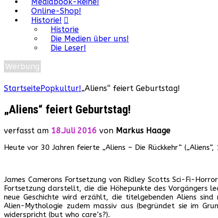
Mediabook-Reihe!
Online-Shop!
Historie!
Historie
Die Medien über uns!
Die Leser!
Werbung
Startseite
Popkultur!
„Aliens“ feiert Geburtstag!
„Aliens“ feiert Geburtstag!
verfasst am
18.Juli 2016
von
Markus Haage
Heute vor 30 Jahren feierte „Aliens – Die Rückkehr“ („Aliens“,
James Camerons Fortsetzung von Ridley Scotts Sci-Fi-Horror 
Fortsetzung darstellt, die die Höhepunkte des Vorgängers led
neue Geschichte wird erzählt, die titelgebenden Aliens si
Alien-Mythologie zudem massiv aus (begründet sie im Grun
widerspricht (but who care’s?).