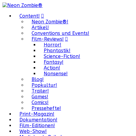
Content!
Neon Zombie®!
Artikel!
Conventions und Events!
Film-Reviews!
Horror!
Phantastik!
Science-Fiction!
Fantasy!
Action!
Nonsense!
Blog!
Popkultur!
Trailer!
Games!
Comics!
Pressehefte!
Print-Magazin!
Dokumentation!
Film-Editionen!
Web-Show!