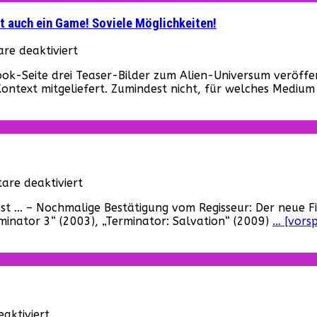
ht auch ein Game! Soviele Möglichkeiten!
für
e deaktiviert
Kommt
ook-Seite drei Teaser-Bilder zum Alien-Universum veröffe
eine
i Kontext mitgeliefert. Zumindest nicht, für welches Mediu
Alien-
Serie
..!?
Oder
ein
neuer
Film?
für
re deaktiviert
Vielleicht
Terminator
auch
… – Nochmalige Bestätigung vom Regisseur: Der neue Film
6
ein
minator 3“ (2003), „Terminator: Salvation“ (2009)
… [vors
–
Game!
Neue
Soviele
Details!
Möglichkeiten!
für
aktiviert