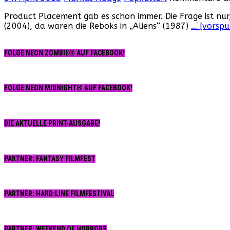
Product Placement gab es schon immer. Die Frage ist nur
(2004), da waren die Reboks in „Aliens“ (1987)
… [vorspu
FOLGE NEON ZOMBIE® AUF FACEBOOK!
FOLGE NEON MIDNIGHT® AUF FACEBOOK!
DIE AKTUELLE PRINT-AUSGABE!
PARTNER: FANTASY FILMFEST
PARTNER: HARD:LINE FILMFESTIVAL
PARTNER: WEEKEND OF HORRORS