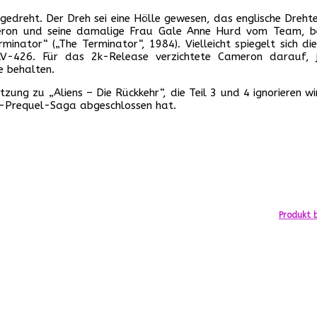
 gedreht. Der Dreh sei eine Hölle gewesen, das englische Dre
eron und seine damalige Frau Gale Anne Hurd vom Team, 
inator“ („The Terminator“, 1984). Vielleicht spiegelt sich die
-426. Für das 2k-Release verzichtete Cameron darauf, je
e behalten.
tzung zu „Aliens – Die Rückkehr“, die Teil 3 und 4 ignorieren 
en-Prequel-Saga abgeschlossen hat.
Produkt b