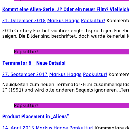
Kommt eine Alien-Serie ..!? Oder ein neuer Film? Vielleic
21. Dezember 2018
Markus Haage
Popkultur!
Kommentar
20th Century Fox hat via ihrer englischsprachigen Faceb
zeigen. Die Bilder sind beschriftet, doch wurde keinerle
Popkultur!
Terminator 6 – Neue Details!
27. September 2017
Markus Haage
Popkultur!
Kommenta
Neuigkeiten zum neuen Terminator-Film zusammengefasst 
2“ (1991) und wird alle anderen Sequels ignorieren. „Ter
Popkultur!
Product Placement in „Aliens“
14. April 2015
Markus Haage
Popkultur!
Kommentare de