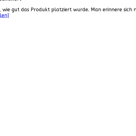
Product
, wie gut das Produkt platziert wurde. Man erinnere sich 
Placement
len]
in
„Aliens“