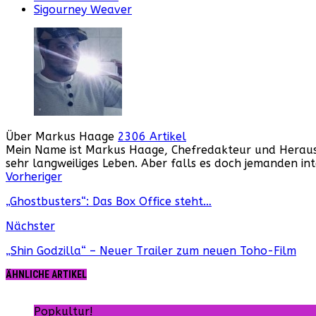
Sigourney Weaver
Über Markus Haage
2306 Artikel
Mein Name ist Markus Haage, Chefredakteur und Herausge
sehr langweiliges Leben. Aber falls es doch jemanden i
Webseite
Facebook
Instagram
YouTube
Vorheriger
„Ghostbusters“: Das Box Office steht…
Nächster
„Shin Godzilla“ – Neuer Trailer zum neuen Toho-Film
ÄHNLICHE ARTIKEL
Popkultur!