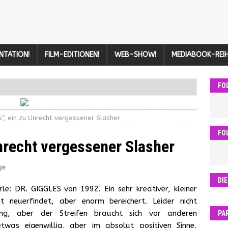
NTATION!
FILM-EDITIONEN!
WEB-SHOW!
MEDIABOOK-REIH
FO
s“, ein zu Unrecht vergessener Slasher
FO
Unrecht vergessener Slasher
ge
DI
rle: DR. GIGGLES von 1992. Ein sehr kreativer, kleiner
t neuerfindet, aber enorm bereichert. Leider nicht
ung, aber der Streifen braucht sich vor anderen
PA
etwas eigenwillig, aber im absolut positiven Sinne,