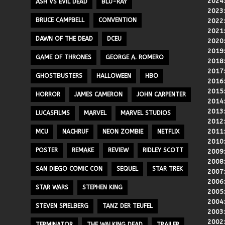
2024
ASH VS EVIL DEAD
BLU-RAY
2023
BRUCE CAMPBELL
CONVENTION
2022
2021
DAWN OF THE DEAD
DCEU
2020
2019
GAME OF THRONES
GEORGE A. ROMERO
2018
2017
GHOSTBUSTERS
HALLOWEEN
HBO
2016
2015
HORROR
JAMES CAMERON
JOHN CARPENTER
2014
2013
LUCASFILMS
MARVEL
MARVEL STUDIOS
2012
2011
MCU
NACHRUF
NEON ZOMBIE
NETFLIX
2010
POSTER
REMAKE
REVIEW
RIDLEY SCOTT
2009
2008
SAN DIEGO COMIC CON
SEQUEL
STAR TREK
2007
2006
STAR WARS
STEPHEN KING
2005
2004
STEVEN SPIELBERG
TANZ DER TEUFEL
2003
2002
TERMINATOR
THE WALKING DEAD
TRAILER