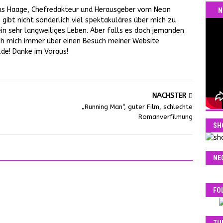
us Haage, Chefredakteur und Herausgeber vom Neon
N
gibt nicht sonderlich viel spektakuläres über mich zu
ein sehr langweiliges Leben. Aber falls es doch jemanden
 ich mich immer über einen Besuch meiner Website
e! Danke im Voraus!
NÄCHSTER
„Running Man“, guter Film, schlechte
Romanverfilmung
SH
NE
FO
ZU