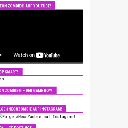
EON ZOMBIE® AUF YOUTUBE!
OP SMART!
ON ZOMBIE® – DER GAME BOY!
LGE #NEONZOMBIE AUF INSTAGRAM!
FÄLLIGE POSTINGS