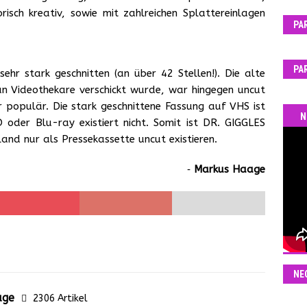
isch kreativ, sowie mit zahlreichen Splattereinlagen
PA
PA
sehr stark geschnitten (an über 42 Stellen!). Die alte
an Videothekare verschickt wurde, war hingegen uncut
 populär. Die stark geschnittene Fassung auf VHS ist
N
 oder Blu-ray existiert nicht. Somit ist DR. GIGGLES
land nur als Pressekassette uncut existieren.
‐
Markus Haage
NE
age
2306 Artikel