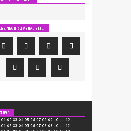
LGE NEON ZOMBIE® BEI …
CHIVE
:
01
02
03
04
05
06
07
08
09
10
11
12
:
01
02
03
04
05
06
07
08
09
10
11
12