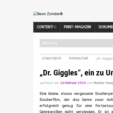
CONTENT!
PRINT-MAGAZIN!
DOKUME
Werbung
STARTSEITE
POPKULTUR!
„Dr. Giggle
„Dr. Giggles“, ein zu 
verfasst am
14.Februar 2015
von
Markus Haa
Eine kleine. etwas vergessene Slasherpe
Slasherfilm, der das Genre zwar nich
erfolgreich genug für eine Fortsetz
Genregrößen nicht verstecken. Er ist 