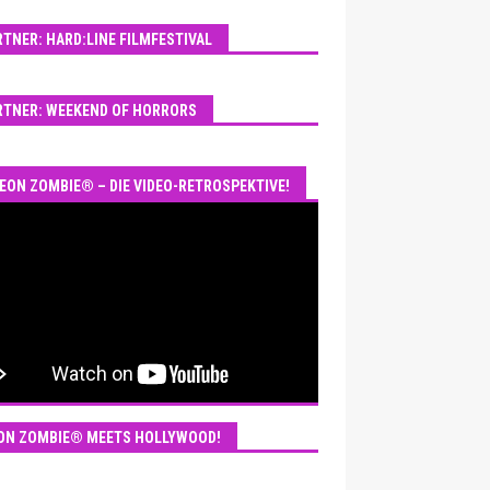
RTNER: HARD:LINE FILMFESTIVAL
RTNER: WEEKEND OF HORRORS
EON ZOMBIE® – DIE VIDEO-RETROSPEKTIVE!
ON ZOMBIE® MEETS HOLLYWOOD!