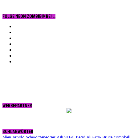
FOLGE NEON ZOMBIE® BEI …
Facebook
YouTube
Instagram
Vimeo
Twitter
tumblr.
RSS
WERBEPARTNER
SCHLAGWÖRTER
Alien
Arnold Schwarzenegger
Ash vs Evil Dead
Blu-ray
Bruce Campbell