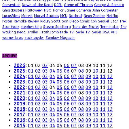
Convention
Dawn of the Dead
DCEU
Game of Thrones
George A. Romero
Ghostbusters
Halloween
HBO
Horror
James Cameron
John Carpenter
LucasFilms
Marvel
Marvel Studios
MCU
Nachruf
Neon Zombie
Netflix
Poster
Remake
Review
Ridley Scott
San Diego Comic Con
Sequel
Star Trek
Star Wars
stephen king
Steven Spielberg
Tanz der Teufel
Terminator
The
Walking Dead
Trailer
TrashZombies.de
TV-Serie
TV-Series
USA
VHS
warner bros.
zack snyder
Zombie-Magazin
ARCHIVE
2026
:
01
02
03
04
05
06
07
08
09
10
11
12
2025
:
01
02
03
04
05
06
07
08
09
10
11
12
2024
:
01
02
03
04
05
06
07
08
09
10
11
12
2023
:
01
02
03
04
05
06
07
08
09
10
11
12
2022
:
01
02
03
04
05
06
07
08
09
10
11
12
2021
:
01
02
03
04
05
06
07
08
09
10
11
12
2020
:
01
02
03
04
05
06
07
08
09
10
11
12
2019
:
01
02
03
04
05
06
07
08
09
10
11
12
2018
:
01
02
03
04
05
06
07
08
09
10
11
12
2017
:
01
02
03
04
05
06
07
08
09
10
11
12
2016
:
01
02
03
04
05
06
07
08
09
10
11
12
2015
:
01
02
03
04
05
06
07
08
09
10
11
12