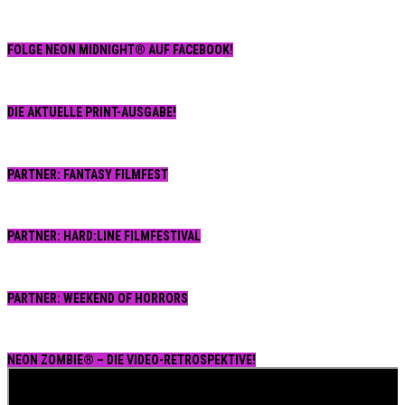
FOLGE NEON MIDNIGHT® AUF FACEBOOK!
DIE AKTUELLE PRINT-AUSGABE!
PARTNER: FANTASY FILMFEST
PARTNER: HARD:LINE FILMFESTIVAL
PARTNER: WEEKEND OF HORRORS
NEON ZOMBIE® – DIE VIDEO-RETROSPEKTIVE!