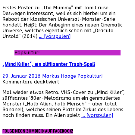
The
Erstes Poster zu „The Mummy“ mit Tom Cruise.
Mummy:
Deswegen interessant, weil es sich hierbei um ein
Erstes
Reboot der klassischen Universal-Monster-Serie
Poster
handelt. Heißt: Der Anbeginn eines neuen Cinematic
zum
Universe, welches eigentlich schon mit „Dracula
Film
Untold“ (2014)
… [vorspulen]
Popkultur!
„Mind Killer“, ein süffisanter Trash-Spaß
29. Januar 2016
Markus Haage
Popkultur!
für
Kommentare deaktiviert
„Mind
Mal wieder etwas Retro. VHS-Cover zu „Mind Killer“,
Killer“,
süffisantes ’80er-Melodrama um ein genmutiertes
ein
Monster („Halb Alien, halb Mensch“ – aber total
süffisanter
Banane!), welches seinen Platz im Zirkus des Lebens
Trash-
noch finden muss. Ein Alien spielt
… [vorspulen]
Spaß
FOLGE NEON ZOMBIE® AUF FACEBOOK!