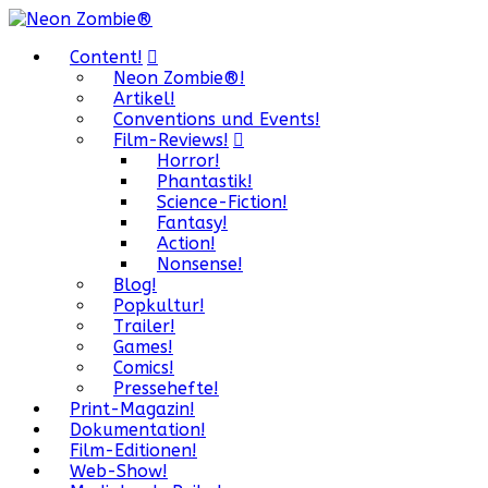
Content!
Neon Zombie®!
Artikel!
Conventions und Events!
Film-Reviews!
Horror!
Phantastik!
Science-Fiction!
Fantasy!
Action!
Nonsense!
Blog!
Popkultur!
Trailer!
Games!
Comics!
Pressehefte!
Print-Magazin!
Dokumentation!
Film-Editionen!
Web-Show!