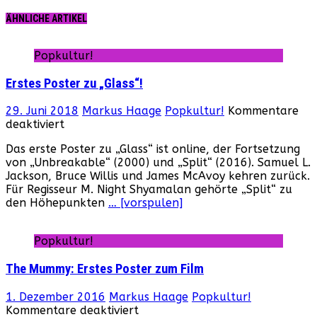
ÄHNLICHE ARTIKEL
Popkultur!
Erstes Poster zu „Glass“!
29. Juni 2018
Markus Haage
Popkultur!
Kommentare
für
deaktiviert
Erstes
Das erste Poster zu „Glass“ ist online, der Fortsetzung
Poster
von „Unbreakable“ (2000) und „Split“ (2016). Samuel L.
zu
Jackson, Bruce Willis und James McAvoy kehren zurück.
„Glass“!
Für Regisseur M. Night Shyamalan gehörte „Split“ zu
den Höhepunkten
… [vorspulen]
Popkultur!
The Mummy: Erstes Poster zum Film
1. Dezember 2016
Markus Haage
Popkultur!
für
Kommentare deaktiviert