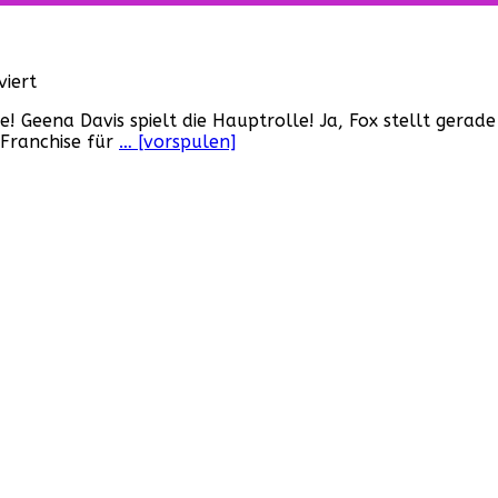
für
iert
„Der
nline! Geena Davis spielt die Hauptrolle! Ja, Fox stellt 
Exorzist“
-Franchise für
… [vorspulen]
–
Trailer
zur
neuen
Serie