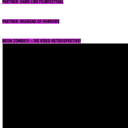
PARTNER: HARD:LINE FILMFESTIVAL
PARTNER: WEEKEND OF HORRORS
NEON ZOMBIE® – DIE VIDEO-RETROSPEKTIVE!