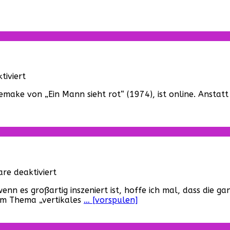
für
iviert
„Death
make von „Ein Mann sieht rot“ (1974), ist online. Anstatt 
Wish“
–
Der
erste
Trailer
zum
Remake!
für
e deaktiviert
Stranger
wenn es großartig inszeniert ist, hoffe ich mal, dass di
Things
eim Thema „vertikales
… [vorspulen]
–
Marathon
beginnt…