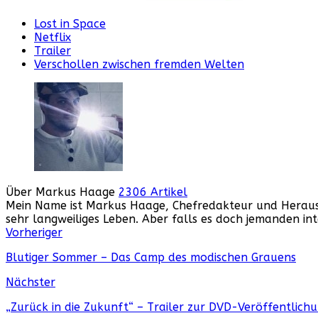
Lost in Space
Netflix
Trailer
Verschollen zwischen fremden Welten
Über Markus Haage
2306 Artikel
Mein Name ist Markus Haage, Chefredakteur und Herausge
sehr langweiliges Leben. Aber falls es doch jemanden i
Webseite
Facebook
Instagram
YouTube
Vorheriger
Blutiger Sommer – Das Camp des modischen Grauens
Nächster
„Zurück in die Zukunft“ – Trailer zur DVD-Veröffentlic