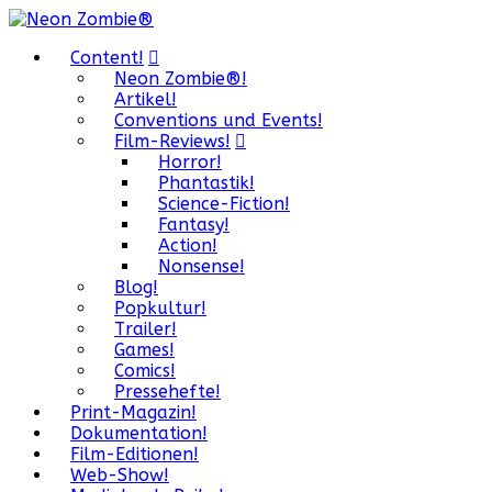
Content!
Neon Zombie®!
Artikel!
Conventions und Events!
Film-Reviews!
Horror!
Phantastik!
Science-Fiction!
Fantasy!
Action!
Nonsense!
Blog!
Popkultur!
Trailer!
Games!
Comics!
Pressehefte!
Print-Magazin!
Dokumentation!
Film-Editionen!
Web-Show!