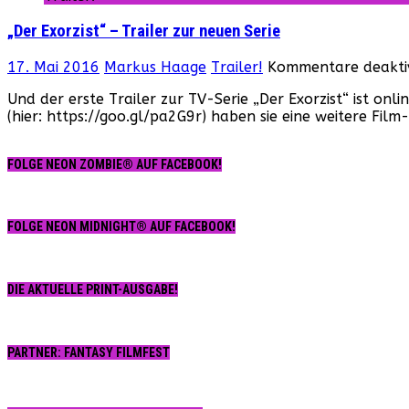
„Der Exorzist“ – Trailer zur neuen Serie
17. Mai 2016
Markus Haage
Trailer!
Kommentare deaktiv
Und der erste Trailer zur TV-Serie „Der Exorzist“ ist o
(hier: https://goo.gl/pa2G9r) haben sie eine weitere Film
FOLGE NEON ZOMBIE® AUF FACEBOOK!
FOLGE NEON MIDNIGHT® AUF FACEBOOK!
DIE AKTUELLE PRINT-AUSGABE!
PARTNER: FANTASY FILMFEST