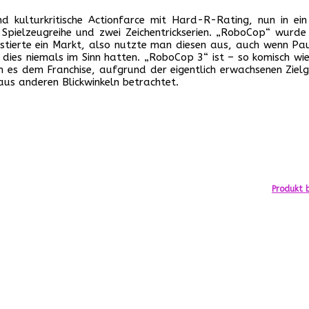
d kulturkritische Actionfarce mit Hard-R-Rating, nun in ein 
pielzeugreihe und zwei Zeichentrickserien. „RoboCop“ wurde 
xistierte ein Markt, also nutzte man diesen aus, auch wenn P
dies niemals im Sinn hatten. „RoboCop 3“ ist – so komisch wie
nn es dem Franchise, aufgrund der eigentlich erwachsenen Zielg
aus anderen Blickwinkeln betrachtet.
Produkt b