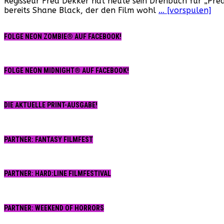
Regisseur Fred Dekker hat heute sein Drehbuch für „Preda
bereits Shane Black, der den Film wohl
… [vorspulen]
FOLGE NEON ZOMBIE® AUF FACEBOOK!
FOLGE NEON MIDNIGHT® AUF FACEBOOK!
DIE AKTUELLE PRINT-AUSGABE!
PARTNER: FANTASY FILMFEST
PARTNER: HARD:LINE FILMFESTIVAL
PARTNER: WEEKEND OF HORRORS