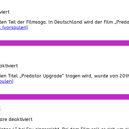
für
iert
Erster
erten Teil der Filmsaga. In Deutschland wird der Film „Pre
Trailer
 [vorspulen]
zu
„The
Predator“
ist
online!
für
ktiviert
Neuer
den Titel „Predator Upgrade“ tragen wird, wurde von 20th 
Trailer
pulen]
und
Details
zu
„The
Predator“!
t
für
re deaktiviert
Fred