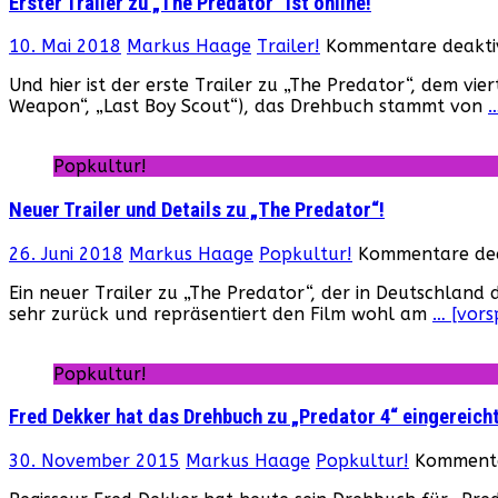
Erster Trailer zu „The Predator“ ist online!
10. Mai 2018
Markus Haage
Trailer!
Kommentare deaktiv
Und hier ist der erste Trailer zu „The Predator“, dem vi
Weapon“, „Last Boy Scout“), das Drehbuch stammt von
…
Popkultur!
Neuer Trailer und Details zu „The Predator“!
26. Juni 2018
Markus Haage
Popkultur!
Kommentare dea
Ein neuer Trailer zu „The Predator“, der in Deutschland 
sehr zurück und repräsentiert den Film wohl am
… [vors
Popkultur!
Fred Dekker hat das Drehbuch zu „Predator 4“ eingereich
30. November 2015
Markus Haage
Popkultur!
Kommenta