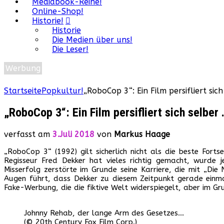
Mediabook-Reihe!
Online-Shop!
Historie!
Historie
Die Medien über uns!
Die Leser!
Werbung
Startseite
Popkultur!
„RoboCop 3“: Ein Film persifliert sich 
„RoboCop 3“: Ein Film persifliert sich selber .
verfasst am
3.Juli 2018
von
Markus Haage
„RoboCop 3“ (1992) gilt sicherlich nicht als die beste Fort
Regisseur Fred Dekker hat vieles richtig gemacht, wurde 
Misserfolg zerstörte im Grunde seine Karriere, die mit „Di
Augen führt, dass Dekker zu diesem Zeitpunkt gerade einmal
Fake-Werbung, die die fiktive Welt widerspiegelt, aber im Gr
Johnny Rehab, der lange Arm des Gesetzes…
(© 20th Century Fox Film Corp.)