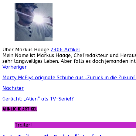
Über Markus Haage
2306 Artikel
Mein Name ist Markus Haage, Chefredakteur und Herausge
sehr langweiliges Leben. Aber falls es doch jemanden i
Webseite
Facebook
Instagram
YouTube
Vorheriger
Marty McFlys originale Schuhe aus „Zurück in die Zukunf
Nächster
Gerücht: „Alien“ als TV-Serie!?
ÄHNLICHE ARTIKEL
Trailer!