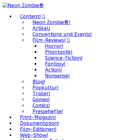
Content!
Neon Zombie®!
Artikel!
Conventions und Events!
Film-Reviews!
Horror!
Phantastik!
Science-Fiction!
Fantasy!
Action!
Nonsense!
Blog!
Popkultur!
Trailer!
Games!
Comics!
Pressehefte!
Print-Magazin!
Dokumentation!
Film-Editionen!
Web-Show!