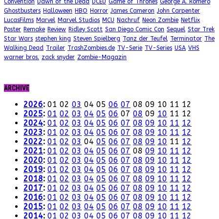
Convention
Dawn of the Dead
DCEU
Game of Thrones
George A. Romero
Ghostbusters
Halloween
HBO
Horror
James Cameron
John Carpenter
LucasFilms
Marvel
Marvel Studios
MCU
Nachruf
Neon Zombie
Netflix
Poster
Remake
Review
Ridley Scott
San Diego Comic Con
Sequel
Star Trek
Star Wars
stephen king
Steven Spielberg
Tanz der Teufel
Terminator
The
Walking Dead
Trailer
TrashZombies.de
TV-Serie
TV-Series
USA
VHS
warner bros.
zack snyder
Zombie-Magazin
ARCHIVE
2026
:
01
02
03
04
05
06
07
08
09
10
11
12
2025
:
01
02
03
04
05
06
07
08
09
10
11
12
2024
:
01
02
03
04
05
06
07
08
09
10
11
12
2023
:
01
02
03
04
05
06
07
08
09
10
11
12
2022
:
01
02
03
04
05
06
07
08
09
10
11
12
2021
:
01
02
03
04
05
06
07
08
09
10
11
12
2020
:
01
02
03
04
05
06
07
08
09
10
11
12
2019
:
01
02
03
04
05
06
07
08
09
10
11
12
2018
:
01
02
03
04
05
06
07
08
09
10
11
12
2017
:
01
02
03
04
05
06
07
08
09
10
11
12
2016
:
01
02
03
04
05
06
07
08
09
10
11
12
2015
:
01
02
03
04
05
06
07
08
09
10
11
12
2014
:
01
02
03
04
05
06
07
08
09
10
11
12