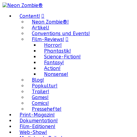
Content!
Neon Zombie®!
Artikel!
Conventions und Events!
Film-Reviews!
Horror!
Phantastik!
Science-Fiction!
Fantasy!
Action!
Nonsense!
Blog!
Popkultur!
Trailer!
Games!
Comics!
Pressehefte!
Print-Magazin!
Dokumentation!
Film-Editionen!
Web-Show!