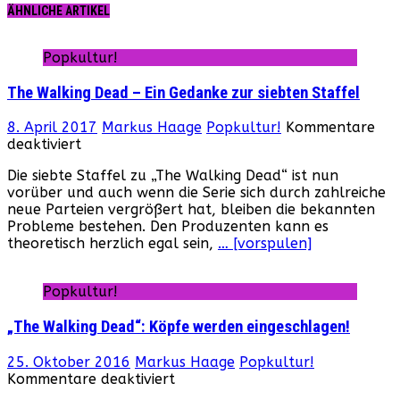
ÄHNLICHE ARTIKEL
Popkultur!
The Walking Dead – Ein Gedanke zur siebten Staffel
8. April 2017
Markus Haage
Popkultur!
Kommentare
für
deaktiviert
The
Die siebte Staffel zu „The Walking Dead“ ist nun
Walking
vorüber und auch wenn die Serie sich durch zahlreiche
Dead
neue Parteien vergrößert hat, bleiben die bekannten
–
Probleme bestehen. Den Produzenten kann es
Ein
theoretisch herzlich egal sein,
… [vorspulen]
Gedanke
zur
siebten
Popkultur!
Staffel
„The Walking Dead“: Köpfe werden eingeschlagen!
25. Oktober 2016
Markus Haage
Popkultur!
für
Kommentare deaktiviert
„The