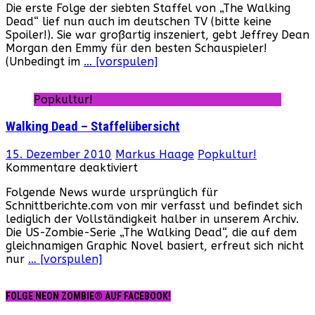
Die erste Folge der siebten Staffel von „The Walking
Walking
Dead“ lief nun auch im deutschen TV (bitte keine
Dead“:
Spoiler!). Sie war großartig inszeniert, gebt Jeffrey Dean
Köpfe
Morgan den Emmy für den besten Schauspieler!
werden
(Unbedingt im
… [vorspulen]
eingeschlagen!
Popkultur!
Walking Dead – Staffelübersicht
15. Dezember 2010
Markus Haage
Popkultur!
für
Kommentare deaktiviert
Walking
Folgende News wurde ursprünglich für
Dead
Schnittberichte.com von mir verfasst und befindet sich
–
lediglich der Vollständigkeit halber in unserem Archiv.
Staffelübersicht
Die US-Zombie-Serie „The Walking Dead“, die auf dem
gleichnamigen Graphic Novel basiert, erfreut sich nicht
nur
… [vorspulen]
FOLGE NEON ZOMBIE® AUF FACEBOOK!