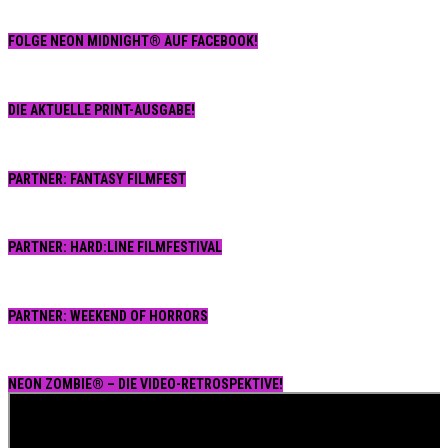
FOLGE NEON MIDNIGHT® AUF FACEBOOK!
DIE AKTUELLE PRINT-AUSGABE!
PARTNER: FANTASY FILMFEST
PARTNER: HARD:LINE FILMFESTIVAL
PARTNER: WEEKEND OF HORRORS
NEON ZOMBIE® – DIE VIDEO-RETROSPEKTIVE!