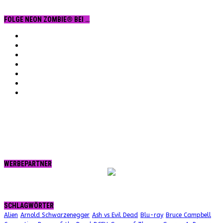
FOLGE NEON ZOMBIE® BEI …
Facebook
YouTube
Instagram
Vimeo
Twitter
tumblr.
RSS
WERBEPARTNER
SCHLAGWÖRTER
Alien
Arnold Schwarzenegger
Ash vs Evil Dead
Blu-ray
Bruce Campbell