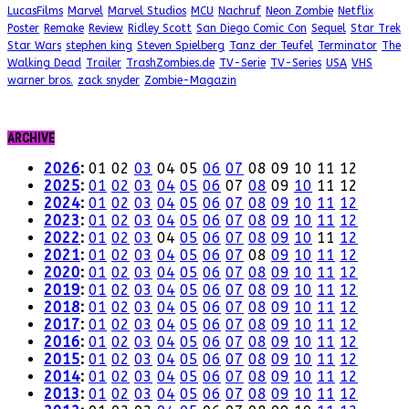
LucasFilms
Marvel
Marvel Studios
MCU
Nachruf
Neon Zombie
Netflix
Poster
Remake
Review
Ridley Scott
San Diego Comic Con
Sequel
Star Trek
Star Wars
stephen king
Steven Spielberg
Tanz der Teufel
Terminator
The
Walking Dead
Trailer
TrashZombies.de
TV-Serie
TV-Series
USA
VHS
warner bros.
zack snyder
Zombie-Magazin
ARCHIVE
2026
:
01
02
03
04
05
06
07
08
09
10
11
12
2025
:
01
02
03
04
05
06
07
08
09
10
11
12
2024
:
01
02
03
04
05
06
07
08
09
10
11
12
2023
:
01
02
03
04
05
06
07
08
09
10
11
12
2022
:
01
02
03
04
05
06
07
08
09
10
11
12
2021
:
01
02
03
04
05
06
07
08
09
10
11
12
2020
:
01
02
03
04
05
06
07
08
09
10
11
12
2019
:
01
02
03
04
05
06
07
08
09
10
11
12
2018
:
01
02
03
04
05
06
07
08
09
10
11
12
2017
:
01
02
03
04
05
06
07
08
09
10
11
12
2016
:
01
02
03
04
05
06
07
08
09
10
11
12
2015
:
01
02
03
04
05
06
07
08
09
10
11
12
2014
:
01
02
03
04
05
06
07
08
09
10
11
12
2013
:
01
02
03
04
05
06
07
08
09
10
11
12