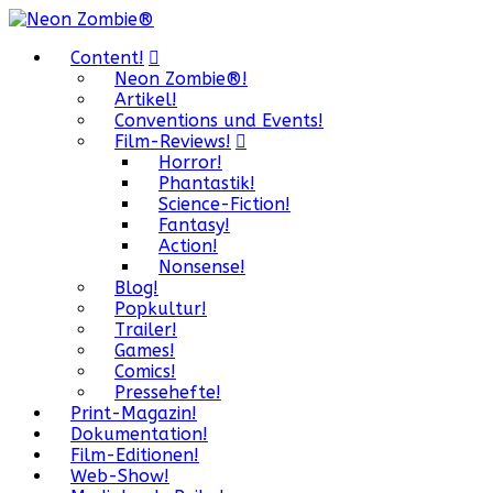
Content!
Neon Zombie®!
Artikel!
Conventions und Events!
Film-Reviews!
Horror!
Phantastik!
Science-Fiction!
Fantasy!
Action!
Nonsense!
Blog!
Popkultur!
Trailer!
Games!
Comics!
Pressehefte!
Print-Magazin!
Dokumentation!
Film-Editionen!
Web-Show!