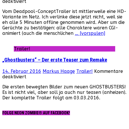
für
deaktiviert
Proof
Vom Deadpool-ConceptTrailer ist mittlerweile eine HD-
of
Variante im Netz. Ich verlinke diese jetzt nicht, weil sie
Concept
eh alle 5 Minuten offline genommen wird. Aber um die
von
Gerüchte zu bestätigen: alle Charaktere waren CGI-
„Deadpool“
animiert (auch die menschlichen
… [vorspulen]
geleakt
Trailer!
„Ghostbusters“ – Der erste Teaser zum Remake
14. Februar 2016
Markus Haage
Trailer!
Kommentare
für
deaktiviert
„Ghostbusters“
Die ersten bewegten Bilder zum neuen GHOSTBUSTERS!
–
Es ist nicht viel, aber soll ja auch nur teasen (anheizen).
Der
Der komplette Trailer folgt am 03.03.2016.
erste
Teaser
zum
FOLGE NEON ZOMBIE® AUF FACEBOOK!
Remake