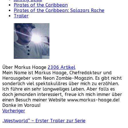
Pirates of the Caribbean
Pirates of the Caribbean: Salazars Rache
Trailer
Über Markus Haage
2306 Artikel
Mein Name ist Markus Haage, Chefredakteur und
Herausgeber vom Neon Zombie-Magazin. Es gibt nicht
sonderlich viel spektakuläres über mich zu erzählen.
Ich führe ein sehr langweiliges Leben. Aber falls es
doch jemanden interessiert, freue ich mich immer über
einen Besuch meiner Website www.markus-haage.de!
Danke im Voraus!
Webseite
Facebook
Instagram
YouTube
Vorheriger
„Westworld“ – Erster Trailer zur Serie