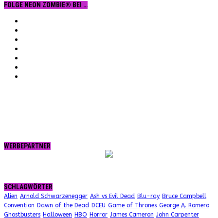
FOLGE NEON ZOMBIE® BEI …
Facebook
YouTube
Instagram
Vimeo
Twitter
tumblr.
RSS
WERBEPARTNER
SCHLAGWÖRTER
Alien
Arnold Schwarzenegger
Ash vs Evil Dead
Blu-ray
Bruce Campbell
Convention
Dawn of the Dead
DCEU
Game of Thrones
George A. Romero
Ghostbusters
Halloween
HBO
Horror
James Cameron
John Carpenter