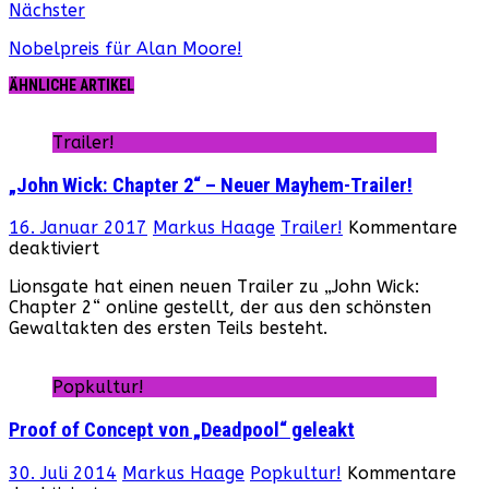
Nächster
Nobelpreis für Alan Moore!
ÄHNLICHE ARTIKEL
Trailer!
„John Wick: Chapter 2“ – Neuer Mayhem-Trailer!
16. Januar 2017
Markus Haage
Trailer!
Kommentare
für
deaktiviert
„John
Lionsgate hat einen neuen Trailer zu „John Wick:
Wick:
Chapter 2“ online gestellt, der aus den schönsten
Chapter
Gewaltakten des ersten Teils besteht.
2“
–
Neuer
Popkultur!
Mayhem-
Trailer!
Proof of Concept von „Deadpool“ geleakt
30. Juli 2014
Markus Haage
Popkultur!
Kommentare