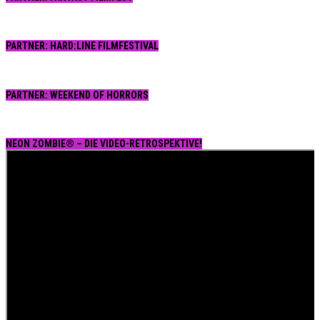
PARTNER: HARD:LINE FILMFESTIVAL
PARTNER: WEEKEND OF HORRORS
NEON ZOMBIE® – DIE VIDEO-RETROSPEKTIVE!