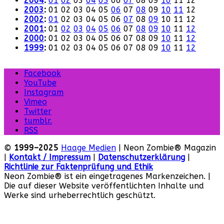
2004
:
01
02
03
04
05
06
07
08
09
10
11
12
2003
:
01
02
03
04
05
06
07
08
09
10
11
12
2002
:
01
02
03
04
05
06
07
08
09
10
11
12
2001
:
01
02
03
04
05
06
07
08
09
10
11
12
2000
:
01
02
03
04
05
06
07
08
09
10
11
12
1999
:
01
02
03
04
05
06
07
08
09
10
11
12
Facebook
YouTube
Instagram
Vimeo
Twitter
tumblr.
RSS
©
1999–2025
Haage Medien
| Neon Zombie® Magazin
|
Kontakt / Impressum
|
Datenschutzerklärung
|
Richtlinie zur Faktenprüfung und Ethik
Neon Zombie® ist ein eingetragenes Markenzeichen. |
Die auf dieser Website veröffentlichten Inhalte und
Werke sind urheberrechtlich geschützt.