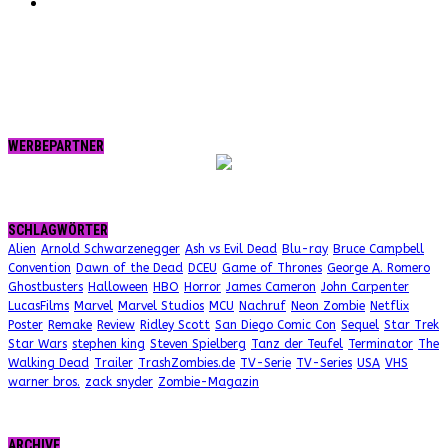
RSS
WERBEPARTNER
SCHLAGWÖRTER
Alien
Arnold Schwarzenegger
Ash vs Evil Dead
Blu-ray
Bruce Campbell
Convention
Dawn of the Dead
DCEU
Game of Thrones
George A. Romero
Ghostbusters
Halloween
HBO
Horror
James Cameron
John Carpenter
LucasFilms
Marvel
Marvel Studios
MCU
Nachruf
Neon Zombie
Netflix
Poster
Remake
Review
Ridley Scott
San Diego Comic Con
Sequel
Star Trek
Star Wars
stephen king
Steven Spielberg
Tanz der Teufel
Terminator
The
Walking Dead
Trailer
TrashZombies.de
TV-Serie
TV-Series
USA
VHS
warner bros.
zack snyder
Zombie-Magazin
ARCHIVE