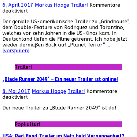
6. April 2017
Markus Haage
Trailer!
Kommentare
für
deaktiviert
„Grindhouse“
Der geniale US-amerikanische Trailer zu „Grindhouse“,
–
dem Double-Feature von Rodriguez und Tarantino,
Der
welches vor zehn Jahren in die US-Kinos kam. In
Trailer
Deutschland liefen die Filme getrennt. Ich habe jetzt
zum
wieder dermaßen Bock auf „Planet Terror“
…
double
[vorspulen]
Feature
von
2007
Trailer!
„Blade Runner 2049“ – Ein neuer Trailer ist online!
8. Mai 2017
Markus Haage
Trailer!
Kommentare
für
deaktiviert
„Blade
Der neue Trailer zu „Blade Runner 2049“ ist da!
Runner
2049“
–
Popkultur!
Ein
neuer
USA: Red-Band-Trailer im Netz bald Vergangenheit?