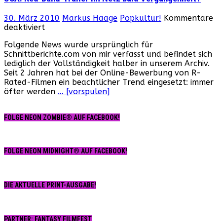
Trailer
ist
30. März 2010
Markus Haage
Popkultur!
Kommentare
online!
für
deaktiviert
USA:
Folgende News wurde ursprünglich für
Red-
Schnittberichte.com von mir verfasst und befindet sich
Band-
lediglich der Vollständigkeit halber in unserem Archiv.
Trailer
Seit 2 Jahren hat bei der Online-Bewerbung von R-
im
Rated-Filmen ein beachtlicher Trend eingesetzt: immer
Netz
öfter werden
… [vorspulen]
bald
Vergangenheit?
FOLGE NEON ZOMBIE® AUF FACEBOOK!
FOLGE NEON MIDNIGHT® AUF FACEBOOK!
DIE AKTUELLE PRINT-AUSGABE!
PARTNER: FANTASY FILMFEST