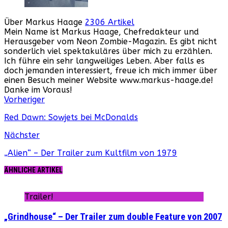
Über Markus Haage
2306 Artikel
Mein Name ist Markus Haage, Chefredakteur und
Herausgeber vom Neon Zombie-Magazin. Es gibt nicht
sonderlich viel spektakuläres über mich zu erzählen.
Ich führe ein sehr langweiliges Leben. Aber falls es
doch jemanden interessiert, freue ich mich immer über
einen Besuch meiner Website www.markus-haage.de!
Danke im Voraus!
Webseite
Facebook
Instagram
YouTube
Vorheriger
Red Dawn: Sowjets bei McDonalds
Nächster
„Alien“ – Der Trailer zum Kultfilm von 1979
ÄHNLICHE ARTIKEL
Trailer!
„Grindhouse“ – Der Trailer zum double Feature von 2007