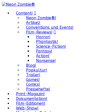
Content!
Neon Zombie®!
Artikel!
Conventions und Events!
Film-Reviews!
Horror!
Phantastik!
Science-Fiction!
Fantasy!
Action!
Nonsense!
Blog!
Popkultur!
Trailer!
Games!
Comics!
Pressehefte!
Print-Magazin!
Dokumentation!
Film-Editionen!
Web-Show!