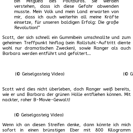
bin Mitglied des Politbüros. Sie werden
verstehen, dass ich diese Gefahr abwenden
musste. Mein Volk und mein Land erwarten von
mir, dass ich auch weiterhin all meine Kräfte
einsetze, für unseren baldigen Erfolg: Die große
Revolution!“
Scott, der sich schnell ein Gummibein umschnallte und zum
geheimen Treffpunkt hinflog (sein Rollstuhl-Auftritt diente
wohl nur dramatischen Zwecken), sowie Ranger als auch
Barbara werden entführt und gefoltert…
(© Geiselgasteig Video)
(© G
Scott wird dies nicht überleben, doch Ranger weiß bereits,
wie er und Barbara der grünen Hölle entfliehen können. Mit
nackter, roher B-Movie-Gewalt!
(© Geiselgasteig Video)
Wenn ich an diesen Streifen denke, dann könnte ich mich
sofort in einen brünstigen Eber mit 800 Kilogramm