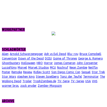
WERBEPARTNER
SCHLAGWÖRTER
Alien
Arnold Schwarzenegger
Ash vs Evil Dead
Blu-ray
Bruce Campbell
Convention
Dawn of the Dead
DCEU
Game of Thrones
George A. Romero
Ghostbusters
Halloween
HBO
Horror
James Cameron
John Carpenter
LucasFilms
Marvel
Marvel Studios
MCU
Nachruf
Neon Zombie
Netflix
Poster
Remake
Review
Ridley Scott
San Diego Comic Con
Sequel
Star Trek
Star Wars
stephen king
Steven Spielberg
Tanz der Teufel
Terminator
The
Walking Dead
Trailer
TrashZombies.de
TV-Serie
TV-Series
USA
VHS
warner bros.
zack snyder
Zombie-Magazin
ARCHIVE