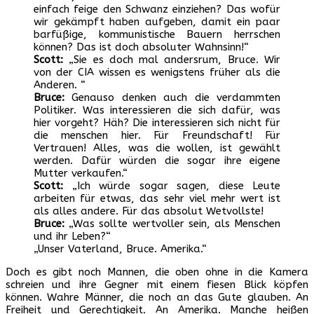
einfach feige den Schwanz einziehen? Das wofür
wir gekämpft haben aufgeben, damit ein paar
barfüßige, kommunistische Bauern herrschen
können? Das ist doch absoluter Wahnsinn!“
Scott:
„Sie es doch mal andersrum, Bruce. Wir
von der CIA wissen es wenigstens früher als die
Anderen. “
Bruce:
Genauso denken auch die verdammten
Politiker. Was interessieren die sich dafür, was
hier vorgeht? Häh? Die interessieren sich nicht für
die menschen hier. Für Freundschaft! Für
Vertrauen! Alles, was die wollen, ist gewählt
werden. Dafür würden die sogar ihre eigene
Mutter verkaufen.“
Scott:
„Ich würde sogar sagen, diese Leute
arbeiten für etwas, das sehr viel mehr wert ist
als alles andere. Für das absolut Wetvollste!
Bruce:
„Was sollte wertvoller sein, als Menschen
und ihr Leben?“
„Unser Vaterland, Bruce. Amerika.“
Doch es gibt noch Mannen, die oben ohne in die Kamera
schreien und ihre Gegner mit einem fiesen Blick köpfen
können. Wahre Männer, die noch an das Gute glauben. An
Freiheit und Gerechtigkeit. An Amerika. Manche heißen