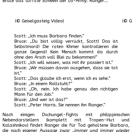
Bruce das taffste Schwein der US-Army: Ranger…
(© Geiselgasteig Video)
(© G
Scott: „Ich muss Barbara finden.“
Bruce: „Du bist völlig verrückt, Scott! Das ist
Selbstmord! Die roten Khmer kontrollieren die
ganze Gegend! Kein Mensch kommt da durch
ohne den Arsch voll Blei zu bekommen!“
Scott: „Ich will wissen, was mit ihr passiert ist.“
Bruce: „Wir müssen davon ausgehen, dass sie tot
ist.“
Scott: „Das glaube ich erst, wenn ich es sehe.“
Bruce: „In einem Rollstuhl?“
Scott: „Oh, nein. Ich habe genau den richtigen
Mann für den Job.“
Bruce: „Und wer ist das?“
Scott: „Peter Harris. Sie nennen ihn Ranger.“
Nach einigen Dschungel-Fights mit philippinischen
Nebendarstellern (komplett mit Tropen-Hut und
Kalashnikov) findet Ranger die für Tod gehaltene Barbara,
die nach eigener Aussage zwar
„immer und immer wieder