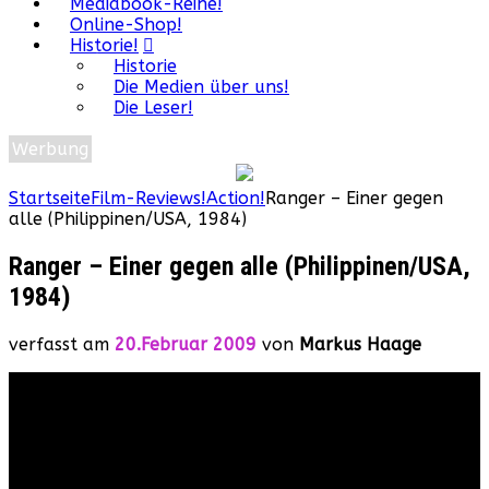
Mediabook-Reihe!
Online-Shop!
Historie!
Historie
Die Medien über uns!
Die Leser!
Werbung
Startseite
Film-Reviews!
Action!
Ranger – Einer gegen
alle (Philippinen/USA, 1984)
Ranger – Einer gegen alle (Philippinen/USA,
1984)
verfasst am
20.Februar 2009
von
Markus Haage