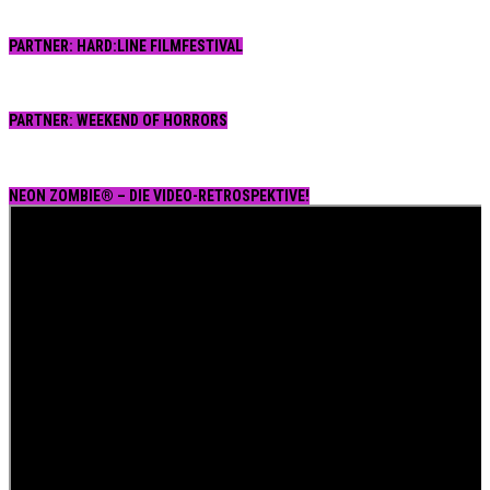
PARTNER: HARD:LINE FILMFESTIVAL
PARTNER: WEEKEND OF HORRORS
NEON ZOMBIE® – DIE VIDEO-RETROSPEKTIVE!