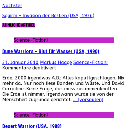
Nächster
Squirm – Invasion der Bestien (USA, 1976)
ÄHNLICHE ARTIKEL
Science-Fiction!
Dune Warriors – Blut für Wasser (USA, 1990)
31. Januar 2010
Markus Haage
Science-Fiction!
für
Kommentare deaktiviert
Dune
Erde, 2000 irgendwas A.D.: Alles kaputtgeschlagen. Nix
Warriors
mehr da. Nur noch fiese Banden und Wüste. Und David
–
Carradine. Keine Frage, das muss zusammenknallen.
Blut
Die Erde ist nimmer. Irgendwann wurde sie von der
für
Menschheit zugrunde gerichtet.
… [vorspulen]
Wasser
(USA,
1990)
Science-Fiction!
Desert Warrior (USA, 1988)