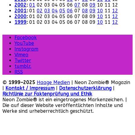
2002
:
01
02
03
04
05
06
07
08
09
10
11
12
2001
:
01
02
03
04
05
06
07
08
09
10
11
12
2000
:
01
02
03
04
05
06
07
08
09
10
11
12
1999
:
01
02
03
04
05
06
07
08
09
10
11
12
Facebook
YouTube
Instagram
Vimeo
Twitter
tumblr.
RSS
©
1999–2025
Haage Medien
| Neon Zombie® Magazin
|
Kontakt / Impressum
|
Datenschutzerklärung
|
Richtlinie zur Faktenprüfung und Ethik
Neon Zombie® ist ein eingetragenes Markenzeichen. |
Die auf dieser Website veröffentlichten Inhalte und
Werke sind urheberrechtlich geschützt.