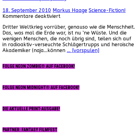
18. September 2010
Markus Haage
Science-Fiction!
für
Kommentare deaktiviert
Desert
Dritter Weltkrieg vorrüber, genauso wie die Menschheit.
Warrior
Das, was mal die Erde war, ist nu ’ne Wüste. Und die
(USA,
wenigen Menschen, die noch übrig sind, teilen sich auf
1988)
in radioaktiv-verseuchte Schlägertrupps und heroische
Akademiker (naja…können
… [vorspulen]
FOLGE NEON ZOMBIE® AUF FACEBOOK!
FOLGE NEON MIDNIGHT® AUF FACEBOOK!
DIE AKTUELLE PRINT-AUSGABE!
PARTNER: FANTASY FILMFEST