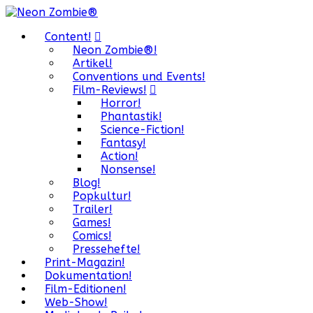
Content!
Neon Zombie®!
Artikel!
Conventions und Events!
Film-Reviews!
Horror!
Phantastik!
Science-Fiction!
Fantasy!
Action!
Nonsense!
Blog!
Popkultur!
Trailer!
Games!
Comics!
Pressehefte!
Print-Magazin!
Dokumentation!
Film-Editionen!
Web-Show!