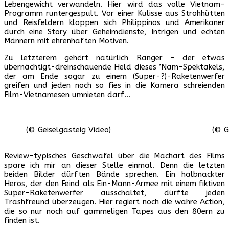
Lebengewicht verwandeln. Hier wird das volle Vietnam-
Programm runtergespult. Vor einer Kulisse aus Strohhütten
und Reisfeldern kloppen sich Philippinos und Amerikaner
durch eine Story über Geheimdienste, Intrigen und echten
Männern mit ehrenhaften Motiven.
Zu letzterem gehört natürlich Ranger – der etwas
übernächtigt-dreinschauende Held dieses ’Nam-Spektakels,
der am Ende sogar zu einem (Super-?)-Raketenwerfer
greifen und jeden noch so fies in die Kamera schreienden
Film-Vietnamesen umnieten darf…
(© Geiselgasteig Video)
(© G
Review-typisches Geschwafel über die Machart des Films
spare ich mir an dieser Stelle einmal. Denn die letzten
beiden Bilder dürften Bände sprechen. Ein halbnackter
Heros, der den Feind als Ein-Mann-Armee mit einem fiktiven
Super-Raketenwerfer ausschaltet, dürfte jeden
Trashfreund überzeugen. Hier regiert noch die wahre Action,
die so nur noch auf gammeligen Tapes aus den 80ern zu
finden ist.