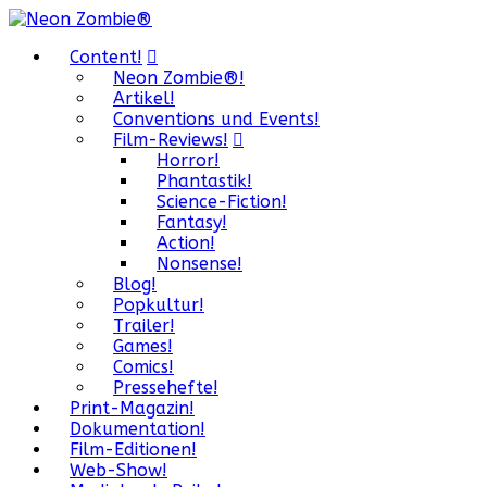
Content!
Neon Zombie®!
Artikel!
Conventions und Events!
Film-Reviews!
Horror!
Phantastik!
Science-Fiction!
Fantasy!
Action!
Nonsense!
Blog!
Popkultur!
Trailer!
Games!
Comics!
Pressehefte!
Print-Magazin!
Dokumentation!
Film-Editionen!
Web-Show!