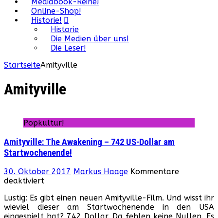
Mediabook-Reihe!
Online-Shop!
Historie!
Historie
Die Medien über uns!
Die Leser!
Startseite
Amityville
Amityville
Popkultur!
Amityville: The Awakening – 742 US-Dollar am
Startwochenende!
30. Oktober 2017
Markus Haage
Kommentare
für
deaktiviert
Amityville:
Lustig: Es gibt einen neuen Amityville-Film. Und wisst ihr
The
wieviel dieser am Startwochenende in den USA
Awakening
eingespielt hat? 742 Dollar. Da fehlen keine Nullen. Es
–