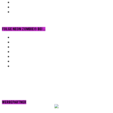
FOLGE NEON ZOMBIE® BEI …
Facebook
YouTube
Instagram
Vimeo
Twitter
tumblr.
RSS
WERBEPARTNER