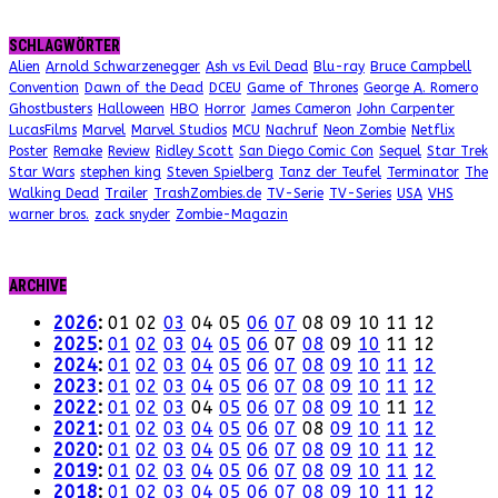
SCHLAGWÖRTER
Alien
Arnold Schwarzenegger
Ash vs Evil Dead
Blu-ray
Bruce Campbell
Convention
Dawn of the Dead
DCEU
Game of Thrones
George A. Romero
Ghostbusters
Halloween
HBO
Horror
James Cameron
John Carpenter
LucasFilms
Marvel
Marvel Studios
MCU
Nachruf
Neon Zombie
Netflix
Poster
Remake
Review
Ridley Scott
San Diego Comic Con
Sequel
Star Trek
Star Wars
stephen king
Steven Spielberg
Tanz der Teufel
Terminator
The
Walking Dead
Trailer
TrashZombies.de
TV-Serie
TV-Series
USA
VHS
warner bros.
zack snyder
Zombie-Magazin
ARCHIVE
2026
:
01
02
03
04
05
06
07
08
09
10
11
12
2025
:
01
02
03
04
05
06
07
08
09
10
11
12
2024
:
01
02
03
04
05
06
07
08
09
10
11
12
2023
:
01
02
03
04
05
06
07
08
09
10
11
12
2022
:
01
02
03
04
05
06
07
08
09
10
11
12
2021
:
01
02
03
04
05
06
07
08
09
10
11
12
2020
:
01
02
03
04
05
06
07
08
09
10
11
12
2019
:
01
02
03
04
05
06
07
08
09
10
11
12
2018
:
01
02
03
04
05
06
07
08
09
10
11
12