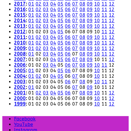
2017
:
01
02
03
04
05
06
07
08
09
10
11
12
2016
:
01
02
03
04
05
06
07
08
09
10
11
12
2015
:
01
02
03
04
05
06
07
08
09
10
11
12
2014
:
01
02
03
04
05
06
07
08
09
10
11
12
2013
:
01
02
03
04
05
06
07
08
09
10
11
12
2012
:
01
02
03
04
05
06
07
08
09
10
11
12
2011
:
01
02
03
04
05
06
07
08
09
10
11
12
2010
:
01
02
03
04
05
06
07
08
09
10
11
12
2009
:
01
02
03
04
05
06
07
08
09
10
11
12
2008
:
01
02
03
04
05
06
07
08
09
10
11
12
2007
:
01
02
03
04
05
06
07
08
09
10
11
12
2006
:
01
02
03
04
05
06
07
08
09
10
11
12
2005
:
01
02
03
04
05
06
07
08
09
10
11
12
2004
:
01
02
03
04
05
06
07
08
09
10
11
12
2003
:
01
02
03
04
05
06
07
08
09
10
11
12
2002
:
01
02
03
04
05
06
07
08
09
10
11
12
2001
:
01
02
03
04
05
06
07
08
09
10
11
12
2000
:
01
02
03
04
05
06
07
08
09
10
11
12
1999
:
01
02
03
04
05
06
07
08
09
10
11
12
Facebook
YouTube
Instagram