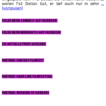
waren 742 Dollar. Gut, er lief auch nur in zehn
…
742
[vorspulen]
US-
Dollar
am
FOLGE NEON ZOMBIE® AUF FACEBOOK!
Startwochenende!
FOLGE NEON MIDNIGHT® AUF FACEBOOK!
DIE AKTUELLE PRINT-AUSGABE!
PARTNER: FANTASY FILMFEST
PARTNER: HARD:LINE FILMFESTIVAL
PARTNER: WEEKEND OF HORRORS