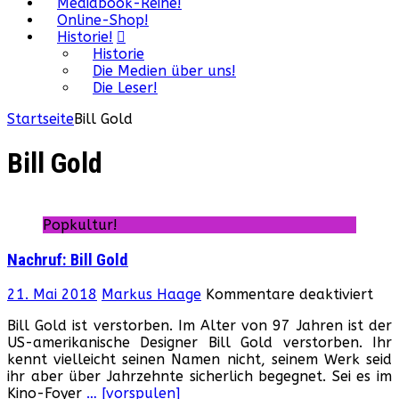
Mediabook-Reihe!
Online-Shop!
Historie!
Historie
Die Medien über uns!
Die Leser!
Startseite
Bill Gold
Bill Gold
Popkultur!
Nachruf: Bill Gold
für
21. Mai 2018
Markus Haage
Kommentare deaktiviert
Nac
Bill Gold ist verstorben. Im Alter von 97 Jahren ist der
Bill
US-amerikanische Designer Bill Gold verstorben. Ihr
Gol
kennt vielleicht seinen Namen nicht, seinem Werk seid
ihr aber über Jahrzehnte sicherlich begegnet. Sei es im
Kino-Foyer
… [vorspulen]