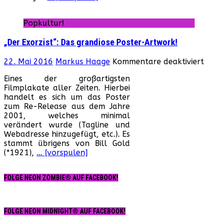
Popkultur!
„Der Exorzist“: Das grandiose Poster-Artwork!
für
22. Mai 2016
Markus Haage
Kommentare deaktiviert
„De
Eines der großartigsten
Exor
Filmplakate aller Zeiten. Hierbei
Das
handelt es sich um das Poster
gra
zum Re-Release aus dem Jahre
Pos
2001, welches minimal
Art
verändert wurde (Tagline und
Webadresse hinzugefügt, etc.). Es
stammt übrigens von Bill Gold
(*1921),
… [vorspulen]
FOLGE NEON ZOMBIE® AUF FACEBOOK!
FOLGE NEON MIDNIGHT® AUF FACEBOOK!