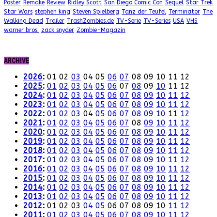
Poster
Remake
Review
Ridley Scott
San Diego Comic Con
Sequel
Star Trek
Star Wars
stephen king
Steven Spielberg
Tanz der Teufel
Terminator
The
Walking Dead
Trailer
TrashZombies.de
TV-Serie
TV-Series
USA
VHS
warner bros.
zack snyder
Zombie-Magazin
ARCHIVE
2026
:
01
02
03
04
05
06
07
08
09
10
11
12
2025
:
01
02
03
04
05
06
07
08
09
10
11
12
2024
:
01
02
03
04
05
06
07
08
09
10
11
12
2023
:
01
02
03
04
05
06
07
08
09
10
11
12
2022
:
01
02
03
04
05
06
07
08
09
10
11
12
2021
:
01
02
03
04
05
06
07
08
09
10
11
12
2020
:
01
02
03
04
05
06
07
08
09
10
11
12
2019
:
01
02
03
04
05
06
07
08
09
10
11
12
2018
:
01
02
03
04
05
06
07
08
09
10
11
12
2017
:
01
02
03
04
05
06
07
08
09
10
11
12
2016
:
01
02
03
04
05
06
07
08
09
10
11
12
2015
:
01
02
03
04
05
06
07
08
09
10
11
12
2014
:
01
02
03
04
05
06
07
08
09
10
11
12
2013
:
01
02
03
04
05
06
07
08
09
10
11
12
2012
:
01
02
03
04
05
06
07
08
09
10
11
12
2011
:
01
02
03
04
05
06
07
08
09
10
11
12