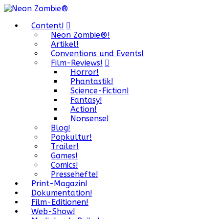
Content!
Neon Zombie®!
Artikel!
Conventions und Events!
Film-Reviews!
Horror!
Phantastik!
Science-Fiction!
Fantasy!
Action!
Nonsense!
Blog!
Popkultur!
Trailer!
Games!
Comics!
Pressehefte!
Print-Magazin!
Dokumentation!
Film-Editionen!
Web-Show!