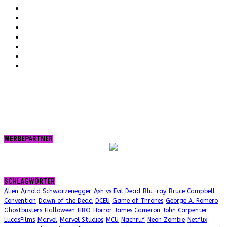
Facebook
YouTube
Instagram
Vimeo
Twitter
tumblr.
RSS
WERBEPARTNER
SCHLAGWÖRTER
Alien
Arnold Schwarzenegger
Ash vs Evil Dead
Blu-ray
Bruce Campbell
Convention
Dawn of the Dead
DCEU
Game of Thrones
George A. Romero
Ghostbusters
Halloween
HBO
Horror
James Cameron
John Carpenter
LucasFilms
Marvel
Marvel Studios
MCU
Nachruf
Neon Zombie
Netflix