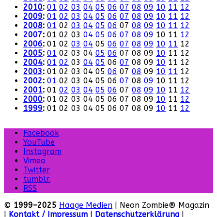
2010
:
01
02
03
04
05
06
07
08
09
10
11
12
2009
:
01
02
03
04
05
06
07
08
09
10
11
12
2008
:
01
02
03
04
05
06
07
08
09
10
11
12
2007
:
01
02
03
04
05
06
07
08
09
10
11
12
2006
:
01
02
03
04
05
06
07
08
09
10
11
12
2005
:
01
02
03
04
05
06
07
08
09
10
11
12
2004
:
01
02
03
04
05
06
07
08
09
10
11
12
2003
:
01
02
03
04
05
06
07
08
09
10
11
12
2002
:
01
02
03
04
05
06
07
08
09
10
11
12
2001
:
01
02
03
04
05
06
07
08
09
10
11
12
2000
:
01
02
03
04
05
06
07
08
09
10
11
12
1999
:
01
02
03
04
05
06
07
08
09
10
11
12
Facebook
YouTube
Instagram
Vimeo
Twitter
tumblr.
RSS
©
1999–2025
Haage Medien
| Neon Zombie® Magazin
|
Kontakt / Impressum
|
Datenschutzerklärung
|