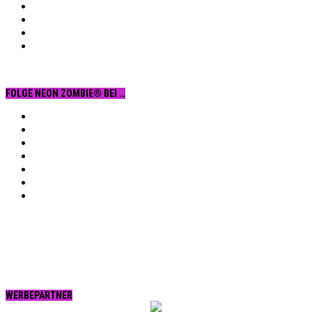
FOLGE NEON ZOMBIE® BEI …
Facebook
YouTube
Instagram
Vimeo
Twitter
tumblr.
RSS
WERBEPARTNER