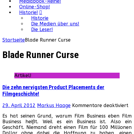
Mediabook-Reihe!
Online-Shop!
Historie!
Historie
Die Medien über uns!
Die Leser!
Startseite
Blade Runner Curse
Blade Runner Curse
Artikel!
Die zehn nervigsten Product Placements der
Filmgeschichte!
fü
29. April 2012
Markus Haage
Kommentare deaktiviert
Di
Es hat seinen Grund, warum Film Business eben Film
ze
Business heißt. Weil es ein Business ist. Also ein
ne
Geschäft. Niemand dreht einen Film für 100 Millionen
Pr
Dollar ohne dabei die Hoffnung zu haben, einen
Pl