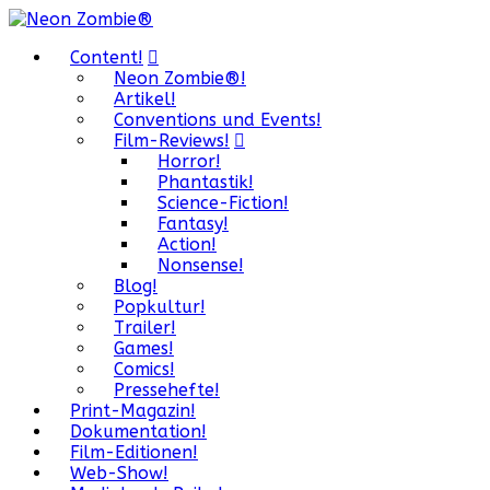
Content!
Neon Zombie®!
Artikel!
Conventions und Events!
Film-Reviews!
Horror!
Phantastik!
Science-Fiction!
Fantasy!
Action!
Nonsense!
Blog!
Popkultur!
Trailer!
Games!
Comics!
Pressehefte!
Print-Magazin!
Dokumentation!
Film-Editionen!
Web-Show!