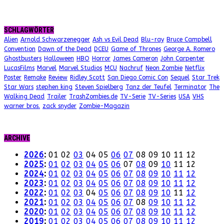
SCHLAGWÖRTER
Alien
Arnold Schwarzenegger
Ash vs Evil Dead
Blu-ray
Bruce Campbell
Convention
Dawn of the Dead
DCEU
Game of Thrones
George A. Romero
Ghostbusters
Halloween
HBO
Horror
James Cameron
John Carpenter
LucasFilms
Marvel
Marvel Studios
MCU
Nachruf
Neon Zombie
Netflix
Poster
Remake
Review
Ridley Scott
San Diego Comic Con
Sequel
Star Trek
Star Wars
stephen king
Steven Spielberg
Tanz der Teufel
Terminator
The
Walking Dead
Trailer
TrashZombies.de
TV-Serie
TV-Series
USA
VHS
warner bros.
zack snyder
Zombie-Magazin
ARCHIVE
2026
:
01
02
03
04
05
06
07
08
09
10
11
12
2025
:
01
02
03
04
05
06
07
08
09
10
11
12
2024
:
01
02
03
04
05
06
07
08
09
10
11
12
2023
:
01
02
03
04
05
06
07
08
09
10
11
12
2022
:
01
02
03
04
05
06
07
08
09
10
11
12
2021
:
01
02
03
04
05
06
07
08
09
10
11
12
2020
:
01
02
03
04
05
06
07
08
09
10
11
12
2019
:
01
02
03
04
05
06
07
08
09
10
11
12