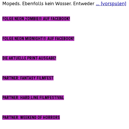
Mopeds. Ebenfalls kein Wasser. Entweder
… [vorspulen]
FOLGE NEON ZOMBIE® AUF FACEBOOK!
FOLGE NEON MIDNIGHT® AUF FACEBOOK!
DIE AKTUELLE PRINT-AUSGABE!
PARTNER: FANTASY FILMFEST
PARTNER: HARD:LINE FILMFESTIVAL
PARTNER: WEEKEND OF HORRORS