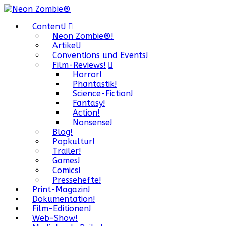
Content!
Neon Zombie®!
Artikel!
Conventions und Events!
Film-Reviews!
Horror!
Phantastik!
Science-Fiction!
Fantasy!
Action!
Nonsense!
Blog!
Popkultur!
Trailer!
Games!
Comics!
Pressehefte!
Print-Magazin!
Dokumentation!
Film-Editionen!
Web-Show!