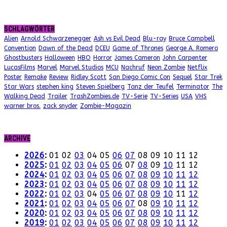
SCHLAGWÖRTER
Alien
Arnold Schwarzenegger
Ash vs Evil Dead
Blu-ray
Bruce Campbell
Convention
Dawn of the Dead
DCEU
Game of Thrones
George A. Romero
Ghostbusters
Halloween
HBO
Horror
James Cameron
John Carpenter
LucasFilms
Marvel
Marvel Studios
MCU
Nachruf
Neon Zombie
Netflix
Poster
Remake
Review
Ridley Scott
San Diego Comic Con
Sequel
Star Trek
Star Wars
stephen king
Steven Spielberg
Tanz der Teufel
Terminator
The
Walking Dead
Trailer
TrashZombies.de
TV-Serie
TV-Series
USA
VHS
warner bros.
zack snyder
Zombie-Magazin
ARCHIVE
2026
:
01
02
03
04
05
06
07
08
09
10
11
12
2025
:
01
02
03
04
05
06
07
08
09
10
11
12
2024
:
01
02
03
04
05
06
07
08
09
10
11
12
2023
:
01
02
03
04
05
06
07
08
09
10
11
12
2022
:
01
02
03
04
05
06
07
08
09
10
11
12
2021
:
01
02
03
04
05
06
07
08
09
10
11
12
2020
:
01
02
03
04
05
06
07
08
09
10
11
12
2019
:
01
02
03
04
05
06
07
08
09
10
11
12