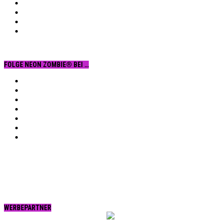
FOLGE NEON ZOMBIE® BEI …
Facebook
YouTube
Instagram
Vimeo
Twitter
tumblr.
RSS
WERBEPARTNER