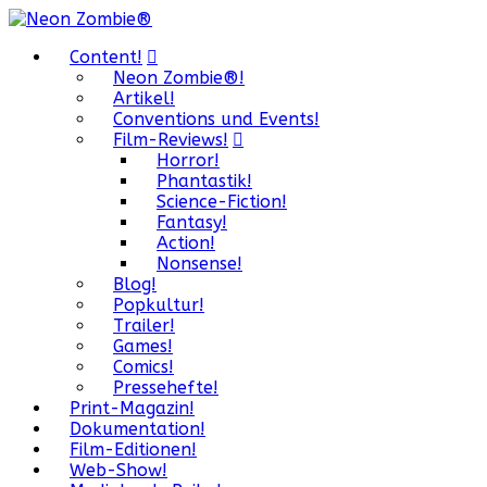
Content!
Neon Zombie®!
Artikel!
Conventions und Events!
Film-Reviews!
Horror!
Phantastik!
Science-Fiction!
Fantasy!
Action!
Nonsense!
Blog!
Popkultur!
Trailer!
Games!
Comics!
Pressehefte!
Print-Magazin!
Dokumentation!
Film-Editionen!
Web-Show!