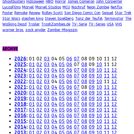
Ghostbusters
Halloween
HBO
Horror
James Cameron
John Carpenter
LucasFilms
Marvel
Marvel Studios
MCU
Nachruf
Neon Zombie
Netflix
Poster
Remake
Review
Ridley Scott
San Diego Comic Con
Sequel
Star Trek
Star Wars
stephen king
Steven Spielberg
Tanz der Teufel
Terminator
The
Walking Dead
Trailer
TrashZombies.de
TV-Serie
TV-Series
USA
VHS
warner bros.
zack snyder
Zombie-Magazin
ARCHIVE
2026
:
01
02
03
04
05
06
07
08
09
10
11
12
2025
:
01
02
03
04
05
06
07
08
09
10
11
12
2024
:
01
02
03
04
05
06
07
08
09
10
11
12
2023
:
01
02
03
04
05
06
07
08
09
10
11
12
2022
:
01
02
03
04
05
06
07
08
09
10
11
12
2021
:
01
02
03
04
05
06
07
08
09
10
11
12
2020
:
01
02
03
04
05
06
07
08
09
10
11
12
2019
:
01
02
03
04
05
06
07
08
09
10
11
12
2018
:
01
02
03
04
05
06
07
08
09
10
11
12
2017
:
01
02
03
04
05
06
07
08
09
10
11
12
2016
:
01
02
03
04
05
06
07
08
09
10
11
12
2015
:
01
02
03
04
05
06
07
08
09
10
11
12
2014
:
01
02
03
04
05
06
07
08
09
10
11
12
2013
:
01
02
03
04
05
06
07
08
09
10
11
12