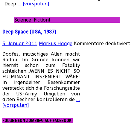
„Deep
… [vorspulen]
Science-Fiction!
Deep Space (USA, 1987)
f
5. Januar 2011
Markus Haage
Kommentare deaktiviert
D
Doofes, matschiges Alien macht
S
Radau. Im Grunde können wir
(
hiermit schon zum Fatality
1
schleichen…WENN ES NICHT SO
FULMINANT INSZENIERT WÄRE!
In irgendeiner Besenkammer
versteckt sich die Forschungselite
der US-Army. Umgeben von
alten Rechner kontrollieren sie
…
[vorspulen]
FOLGE NEON ZOMBIE® AUF FACEBOOK!