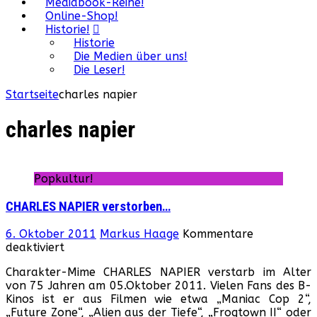
Mediabook-Reihe!
Online-Shop!
Historie!
Historie
Die Medien über uns!
Die Leser!
Startseite
charles napier
charles napier
Popkultur!
CHARLES NAPIER verstorben…
6. Oktober 2011
Markus Haage
Kommentare
für
deaktiviert
CHARLES
Charakter-Mime CHARLES NAPIER verstarb im Alter
NAPIER
von 75 Jahren am 05.Oktober 2011. Vielen Fans des B-
verstorben…
Kinos ist er aus Filmen wie etwa „Maniac Cop 2“,
„Future Zone“, „Alien aus der Tiefe“, „Frogtown II“ oder