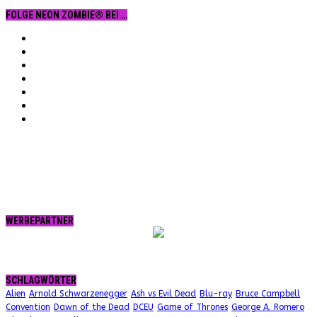
FOLGE NEON ZOMBIE® BEI …
Facebook
YouTube
Instagram
Vimeo
Twitter
tumblr.
RSS
WERBEPARTNER
SCHLAGWÖRTER
Alien
Arnold Schwarzenegger
Ash vs Evil Dead
Blu-ray
Bruce Campbell
Convention
Dawn of the Dead
DCEU
Game of Thrones
George A. Romero