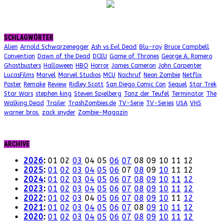
SCHLAGWÖRTER
Alien
Arnold Schwarzenegger
Ash vs Evil Dead
Blu-ray
Bruce Campbell
Convention
Dawn of the Dead
DCEU
Game of Thrones
George A. Romero
Ghostbusters
Halloween
HBO
Horror
James Cameron
John Carpenter
LucasFilms
Marvel
Marvel Studios
MCU
Nachruf
Neon Zombie
Netflix
Poster
Remake
Review
Ridley Scott
San Diego Comic Con
Sequel
Star Trek
Star Wars
stephen king
Steven Spielberg
Tanz der Teufel
Terminator
The
Walking Dead
Trailer
TrashZombies.de
TV-Serie
TV-Series
USA
VHS
warner bros.
zack snyder
Zombie-Magazin
ARCHIVE
2026
:
01
02
03
04
05
06
07
08
09
10
11
12
2025
:
01
02
03
04
05
06
07
08
09
10
11
12
2024
:
01
02
03
04
05
06
07
08
09
10
11
12
2023
:
01
02
03
04
05
06
07
08
09
10
11
12
2022
:
01
02
03
04
05
06
07
08
09
10
11
12
2021
:
01
02
03
04
05
06
07
08
09
10
11
12
2020
:
01
02
03
04
05
06
07
08
09
10
11
12