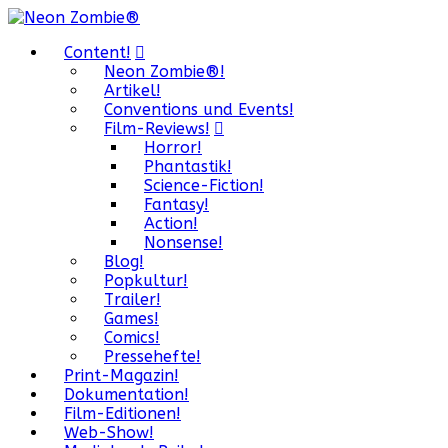
Content!
Neon Zombie®!
Artikel!
Conventions und Events!
Film-Reviews!
Horror!
Phantastik!
Science-Fiction!
Fantasy!
Action!
Nonsense!
Blog!
Popkultur!
Trailer!
Games!
Comics!
Pressehefte!
Print-Magazin!
Dokumentation!
Film-Editionen!
Web-Show!