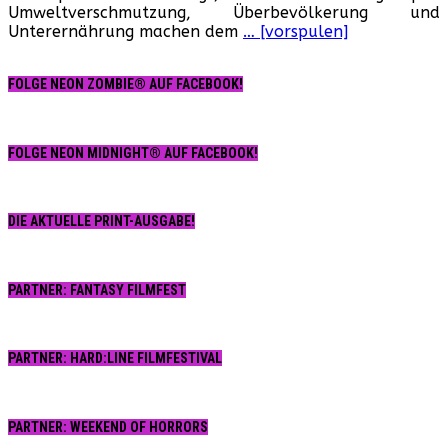
Umweltverschmutzung, Überbevölkerung und
1988)
Unterernährung machen dem
… [vorspulen]
FOLGE NEON ZOMBIE® AUF FACEBOOK!
FOLGE NEON MIDNIGHT® AUF FACEBOOK!
DIE AKTUELLE PRINT-AUSGABE!
PARTNER: FANTASY FILMFEST
PARTNER: HARD:LINE FILMFESTIVAL
PARTNER: WEEKEND OF HORRORS