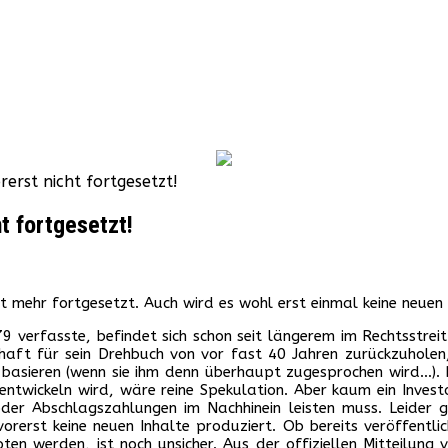
erst nicht fortgesetzt!
t fortgesetzt!
t mehr fortgesetzt. Auch wird es wohl erst einmal keine neuen
79 verfasste, befindet sich schon seit längerem im Rechtsstrei
chaft für sein Drehbuch von vor fast 40 Jahren zurückzuhole
 basieren (wenn sie ihm denn überhaupt zugesprochen wird…). 
wickeln wird, wäre reine Spekulation. Aber kaum ein Investor 
der Abschlagszahlungen im Nachhinein leisten muss. Leider g
rerst keine neuen Inhalte produziert. Ob bereits veröffentli
 werden, ist noch unsicher. Aus der offiziellen Mitteilung vo