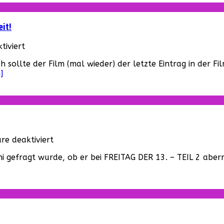
it!
für
iviert
Jason
ch sollte der Film (mal wieder) der letzte Eintrag in der 
takes
]
Manhattan
–
Ein
Teaser
Poster
für
die
für
e deaktiviert
Ewigkeit!
Ein
i gefragt wurde, ob er bei FREITAG DER 13. – TEIL 2 aber
bißchen
Trivia
zu
„The
Burning“