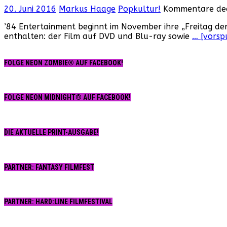
20. Juni 2016
Markus Haage
Popkultur!
Kommentare dea
’84 Entertainment beginnt im November ihre „Freitag der 
enthalten: der Film auf DVD und Blu-ray sowie
… [vorsp
FOLGE NEON ZOMBIE® AUF FACEBOOK!
FOLGE NEON MIDNIGHT® AUF FACEBOOK!
DIE AKTUELLE PRINT-AUSGABE!
PARTNER: FANTASY FILMFEST
PARTNER: HARD:LINE FILMFESTIVAL