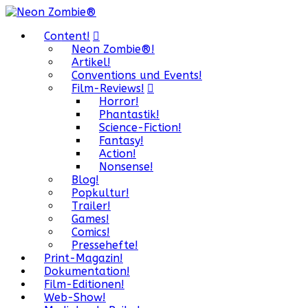
Content!
Neon Zombie®!
Artikel!
Conventions und Events!
Film-Reviews!
Horror!
Phantastik!
Science-Fiction!
Fantasy!
Action!
Nonsense!
Blog!
Popkultur!
Trailer!
Games!
Comics!
Pressehefte!
Print-Magazin!
Dokumentation!
Film-Editionen!
Web-Show!