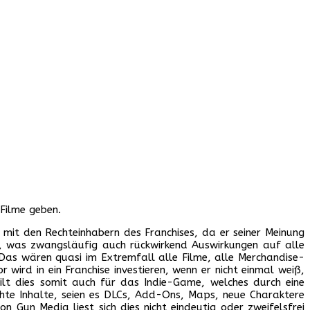
 Filme geben.
t mit den Rechteinhabern des Franchises, da er seiner Meinung
n, was zwangsläufig auch rückwirkend Auswirkungen auf alle
Das wären quasi im Extremfall alle Filme, alle Merchandise-
wird in ein Franchise investieren, wenn er nicht einmal weiß,
ilt dies somit auch für das Indie-Game, welches durch eine
chte Inhalte, seien es DLCs, Add-Ons, Maps, neue Charaktere
n Gun Media liest sich dies nicht eindeutig oder zweifelsfrei