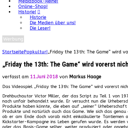
Mediabook-Reihe!
Online-Shop!
Historie!
Historie
Die Medien über uns!
Die Leser!
Werbung
Startseite
Popkultur!
„Friday the 13th: The Game“ wird vor
„Friday the 13th: The Game“ wird vorerst nich
verfasst am
11.Juni 2018
von
Markus Haage
Das Videospiel „Friday the 13th: The Game“ wird vorerst nich
Drehbuchautor Victor Miller, der das Script zu Teil 1 von 19
nach unfair behandelt wurde. Er versucht nun die Urhebers
Produkte haben könnte, die eben auf „seiner“ Urheberschaft
Produkte und natürlich auch das Game. Wie sich das genau ent
ob er am Ende doch vorab nicht einkalkulierte Tantiemen o
Kickstarter-Kampagne ins Leben gerufen wurde. Es werden vo
oder das Basis-Game selber, weiter produziert oder angeboten