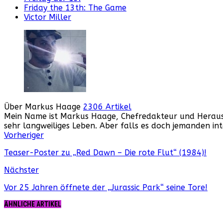
Friday the 13th: The Game
Victor Miller
Über Markus Haage
2306 Artikel
Mein Name ist Markus Haage, Chefredakteur und Herausge
sehr langweiliges Leben. Aber falls es doch jemanden i
Webseite
Facebook
Instagram
YouTube
Vorheriger
Teaser-Poster zu „Red Dawn – Die rote Flut“ (1984)!
Nächster
Vor 25 Jahren öffnete der „Jurassic Park“ seine Tore!
ÄHNLICHE ARTIKEL