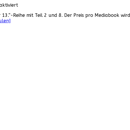
für
ktiviert
Nun
13.“-Reihe mit Teil 2 und 8. Der Preis pro Mediabook wird 
also
ulen]
auch
die
„Freitag
der
13.“-
Filme
als
Mediabook