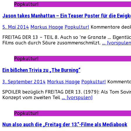
Popkultur!
Jason takes Manhattan – Ein Teaser Poster für die Ewigke
5. Mai 2014
Markus Haage
Popkultur!
Kommentare deakt
FREITAG DER 13 – TEIL 8. Auch so ’ne Granate … Eigentli
Films auch durch Säure zusammenschmilzt.
… [vorspulen
Popkultur!
Ein bißchen Trivia zu „The Burning“
3. September 2014
Markus Haage
Popkultur!
Kommentar
SPOILER bezüglich FREITAG DER 13. (1979): Als Tom Savin
Konzept vom zweiten Teil
… [vorspulen]
Popkultur!
Nun also auch die „Freitag der 13.“-Filme als Mediabook