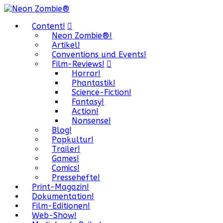
Content!
Neon Zombie®!
Artikel!
Conventions und Events!
Film-Reviews!
Horror!
Phantastik!
Science-Fiction!
Fantasy!
Action!
Nonsense!
Blog!
Popkultur!
Trailer!
Games!
Comics!
Pressehefte!
Print-Magazin!
Dokumentation!
Film-Editionen!
Web-Show!