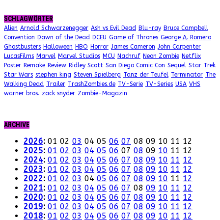
SCHLAGWÖRTER
Alien
Arnold Schwarzenegger
Ash vs Evil Dead
Blu-ray
Bruce Campbell
Convention
Dawn of the Dead
DCEU
Game of Thrones
George A. Romero
Ghostbusters
Halloween
HBO
Horror
James Cameron
John Carpenter
LucasFilms
Marvel
Marvel Studios
MCU
Nachruf
Neon Zombie
Netflix
Poster
Remake
Review
Ridley Scott
San Diego Comic Con
Sequel
Star Trek
Star Wars
stephen king
Steven Spielberg
Tanz der Teufel
Terminator
The
Walking Dead
Trailer
TrashZombies.de
TV-Serie
TV-Series
USA
VHS
warner bros.
zack snyder
Zombie-Magazin
ARCHIVE
2026
:
01
02
03
04
05
06
07
08
09
10
11
12
2025
:
01
02
03
04
05
06
07
08
09
10
11
12
2024
:
01
02
03
04
05
06
07
08
09
10
11
12
2023
:
01
02
03
04
05
06
07
08
09
10
11
12
2022
:
01
02
03
04
05
06
07
08
09
10
11
12
2021
:
01
02
03
04
05
06
07
08
09
10
11
12
2020
:
01
02
03
04
05
06
07
08
09
10
11
12
2019
:
01
02
03
04
05
06
07
08
09
10
11
12
2018
:
01
02
03
04
05
06
07
08
09
10
11
12