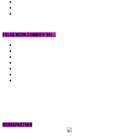
FOLGE NEON ZOMBIE® BEI …
Facebook
YouTube
Instagram
Vimeo
Twitter
tumblr.
RSS
WERBEPARTNER