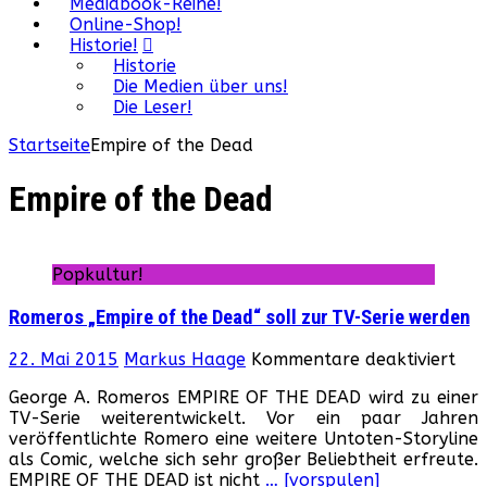
Mediabook-Reihe!
Online-Shop!
Historie!
Historie
Die Medien über uns!
Die Leser!
Startseite
Empire of the Dead
Empire of the Dead
Popkultur!
Romeros „Empire of the Dead“ soll zur TV-Serie werden
für
22. Mai 2015
Markus Haage
Kommentare deaktiviert
Rom
George A. Romeros EMPIRE OF THE DEAD wird zu einer
„Em
TV-Serie weiterentwickelt. Vor ein paar Jahren
of
veröffentlichte Romero eine weitere Untoten-Storyline
the
als Comic, welche sich sehr großer Beliebtheit erfreute.
Dea
EMPIRE OF THE DEAD ist nicht
… [vorspulen]
soll