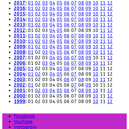
2017
:
01
02
03
04
05
06
07
08
09
10
11
12
2016
:
01
02
03
04
05
06
07
08
09
10
11
12
2015
:
01
02
03
04
05
06
07
08
09
10
11
12
2014
:
01
02
03
04
05
06
07
08
09
10
11
12
2013
:
01
02
03
04
05
06
07
08
09
10
11
12
2012
:
01
02
03
04
05
06
07
08
09
10
11
12
2011
:
01
02
03
04
05
06
07
08
09
10
11
12
2010
:
01
02
03
04
05
06
07
08
09
10
11
12
2009
:
01
02
03
04
05
06
07
08
09
10
11
12
2008
:
01
02
03
04
05
06
07
08
09
10
11
12
2007
:
01
02
03
04
05
06
07
08
09
10
11
12
2006
:
01
02
03
04
05
06
07
08
09
10
11
12
2005
:
01
02
03
04
05
06
07
08
09
10
11
12
2004
:
01
02
03
04
05
06
07
08
09
10
11
12
2003
:
01
02
03
04
05
06
07
08
09
10
11
12
2002
:
01
02
03
04
05
06
07
08
09
10
11
12
2001
:
01
02
03
04
05
06
07
08
09
10
11
12
2000
:
01
02
03
04
05
06
07
08
09
10
11
12
1999
:
01
02
03
04
05
06
07
08
09
10
11
12
Facebook
YouTube
Instagram