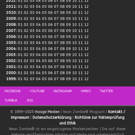
2012
:
01
02
03
04
05
06
07
08
09
10
11
12
2011
:
01
02
03
04
05
06
07
08
09
10
11
12
2010
:
01
02
03
04
05
06
07
08
09
10
11
12
2009
:
01
02
03
04
05
06
07
08
09
10
11
12
2008
:
01
02
03
04
05
06
07
08
09
10
11
12
2007
:
01
02
03
04
05
06
07
08
09
10
11
12
2006
:
01
02
03
04
05
06
07
08
09
10
11
12
2005
:
01
02
03
04
05
06
07
08
09
10
11
12
2004
:
01
02
03
04
05
06
07
08
09
10
11
12
2003
:
01
02
03
04
05
06
07
08
09
10
11
12
2002
:
01
02
03
04
05
06
07
08
09
10
11
12
2001
:
01
02
03
04
05
06
07
08
09
10
11
12
2000
:
01
02
03
04
05
06
07
08
09
10
11
12
1999
:
01
02
03
04
05
06
07
08
09
10
11
12
FACEBOOK
YOUTUBE
INSTAGRAM
VIMEO
TWITTER
TUMBLR.
RSS
©
1999–2025
Haage Medien
| Neon Zombie® Magazin |
Kontakt /
Impressum
|
Datenschutzerklärung
|
Richtlinie zur Faktenprüfung
und Ethik
Neon Zombie® ist ein eingetragenes Markenzeichen. | Die auf dieser
Website veröffentlichten Inhalte und Werke sind urheberrechtlich