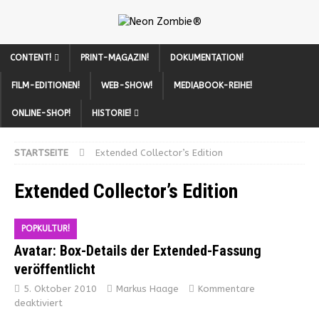
CONTENT!
PRINT-MAGAZIN!
DOKUMENTATION!
FILM-EDITIONEN!
WEB-SHOW!
MEDIABOOK-REIHE!
ONLINE-SHOP!
HISTORIE!
STARTSEITE
Extended Collector’s Edition
Extended Collector’s Edition
POPKULTUR!
Avatar: Box-Details der Extended-Fassung
veröffentlicht
5. Oktober 2010
Markus Haage
Kommentare
deaktiviert