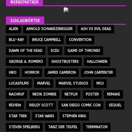
WERBEPARTNER
SCHLAGWÖRTER
ALIEN
ARNOLD SCHWARZENEGGER
ASH VS EVIL DEAD
BLU-RAY
BRUCE CAMPBELL
CONVENTION
DAWN OF THE DEAD
DCEU
GAME OF THRONES
GEORGE A. ROMERO
GHOSTBUSTERS
HALLOWEEN
HBO
HORROR
JAMES CAMERON
JOHN CARPENTER
LUCASFILMS
MARVEL
MARVEL STUDIOS
MCU
NACHRUF
NEON ZOMBIE
NETFLIX
POSTER
REMAKE
REVIEW
RIDLEY SCOTT
SAN DIEGO COMIC CON
SEQUEL
STAR TREK
STAR WARS
STEPHEN KING
STEVEN SPIELBERG
TANZ DER TEUFEL
TERMINATOR