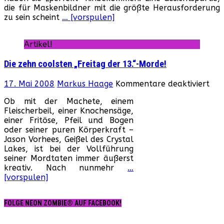
die für Maskenbildner mit die größte Herausforderung
2“:
zu sein scheint
… [vorspulen]
Einer
der
besten
Artikel!
Effekten
des
Die zehn coolsten „Freitag der 13.“-Morde!
Horrorfilms…
für
17. Mai 2008
Markus Haage
Kommentare deaktiviert
Die
Ob mit der Machete, einem
zeh
Fleischerbeil, einer Knochensäge,
coo
einer Fritöse, Pfeil und Bogen
„Fr
oder seiner puren Körperkraft –
der
Jason Vorhees, Geißel des Crystal
13.
Lakes, ist bei der Vollführung
Mor
seiner Mordtaten immer äußerst
kreativ. Nach nunmehr
…
[vorspulen]
FOLGE NEON ZOMBIE® AUF FACEBOOK!