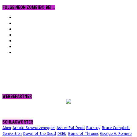
FOLGE NEON ZOMBIE® BEI …
Facebook
YouTube
Instagram
Vimeo
Twitter
tumblr.
RSS
WERBEPARTNER
SCHLAGWÖRTER
Alien
Arnold Schwarzenegger
Ash vs Evil Dead
Blu-ray
Bruce Campbell
Convention
Dawn of the Dead
DCEU
Game of Thrones
George A. Romero