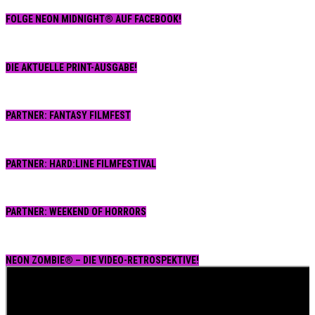
FOLGE NEON MIDNIGHT® AUF FACEBOOK!
DIE AKTUELLE PRINT-AUSGABE!
PARTNER: FANTASY FILMFEST
PARTNER: HARD:LINE FILMFESTIVAL
PARTNER: WEEKEND OF HORRORS
NEON ZOMBIE® – DIE VIDEO-RETROSPEKTIVE!