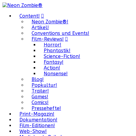
Content!
Neon Zombie®!
Artikel!
Conventions und Events!
Film-Reviews!
Horror!
Phantastik!
Science-Fiction!
Fantasy!
Action!
Nonsense!
Blog!
Popkultur!
Trailer!
Games!
Comics!
Pressehefte!
Print-Magazin!
Dokumentation!
Film-Editionen!
Web-Show!