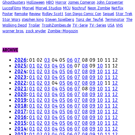
Ghostbusters
Halloween
HBO
Horror
James Cameron
John Carpenter
LucasFilms
Marvel
Marvel Studios
MCU
Nachruf
Neon Zombie
Netflix
Poster
Remake
Review
Ridley Scott
San Diego Comic Con
Sequel
Star Trek
Star Wars
stephen king
Steven Spielberg
Tanz der Teufel
Terminator
The
Walking Dead
Trailer
TrashZombies.de
TV-Serie
TV-Series
USA
VHS
warner bros.
zack snyder
Zombie-Magazin
ARCHIVE
2026
:
01
02
03
04
05
06
07
08
09
10
11
12
2025
:
01
02
03
04
05
06
07
08
09
10
11
12
2024
:
01
02
03
04
05
06
07
08
09
10
11
12
2023
:
01
02
03
04
05
06
07
08
09
10
11
12
2022
:
01
02
03
04
05
06
07
08
09
10
11
12
2021
:
01
02
03
04
05
06
07
08
09
10
11
12
2020
:
01
02
03
04
05
06
07
08
09
10
11
12
2019
:
01
02
03
04
05
06
07
08
09
10
11
12
2018
:
01
02
03
04
05
06
07
08
09
10
11
12
2017
:
01
02
03
04
05
06
07
08
09
10
11
12
2016
:
01
02
03
04
05
06
07
08
09
10
11
12
2015
:
01
02
03
04
05
06
07
08
09
10
11
12
2014
:
01
02
03
04
05
06
07
08
09
10
11
12
2013
:
01
02
03
04
05
06
07
08
09
10
11
12