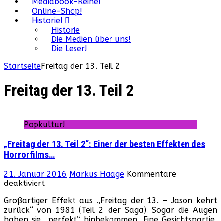
Mediabook-Reihe!
Online-Shop!
Historie!
Historie
Die Medien über uns!
Die Leser!
Startseite
Freitag der 13. Teil 2
Freitag der 13. Teil 2
Popkultur!
„Freitag der 13. Teil 2“: Einer der besten Effekten des
Horrorfilms…
21. Januar 2016
Markus Haage
Kommentare
für
deaktiviert
„Freitag
Großartiger Effekt aus „Freitag der 13. – Jason kehrt
der
zurück“ von 1981 (Teil 2 der Saga). Sogar die Augen
13.
haben sie „perfekt“ hinbekommen. Eine Gesichtspartie,
Teil