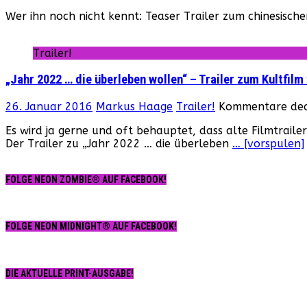
Wer ihn noch nicht kennt: Teaser Trailer zum chinesische
Trailer!
„Jahr 2022 … die überleben wollen“ – Trailer zum Kultfilm
26. Januar 2016
Markus Haage
Trailer!
Kommentare deak
Es wird ja gerne und oft behauptet, dass alte Filmtraile
Der Trailer zu „Jahr 2022 … die überleben
… [vorspulen]
FOLGE NEON ZOMBIE® AUF FACEBOOK!
FOLGE NEON MIDNIGHT® AUF FACEBOOK!
DIE AKTUELLE PRINT-AUSGABE!