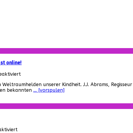
st online!
für
aktiviert
„Star
n Weltraumhelden unserer Kindheit. J.J. Abrams, Regisse
Wars:
eren bekannten
… [vorspulen]
Das
Erwachen
der
Macht“
–
Der
finale
für
tiviert
Trailer