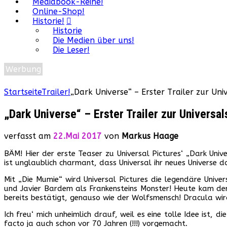
Mediabook-Reihe!
Online-Shop!
Historie!
Historie
Die Medien über uns!
Die Leser!
Werbung
Startseite
Trailer!
„Dark Universe“ – Erster Trailer zur Un
„Dark Universe“ – Erster Trailer zur Univers
verfasst am
22.Mai 2017
von
Markus Haage
BÄM! Hier der erste Teaser zu Universal Pictures‘ „Dark Univ
ist unglaublich charmant, dass Universal ihr neues Universe d
Mit „Die Mumie“ wird Universal Pictures die legendäre Unive
und Javier Bardem als Frankensteins Monster! Heute kam der
bereits bestätigt, genauso wie der Wolfsmensch! Dracula wir
Ich freu‘ mich unheimlich drauf, weil es eine tolle Idee ist, 
facto ja auch schon vor 70 Jahren (!!!) vorgemacht.