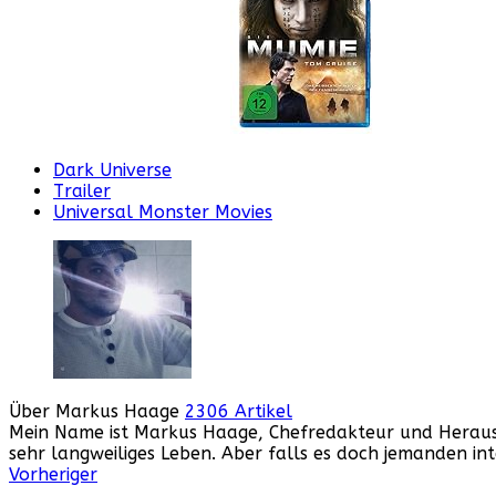
Dark Universe
Trailer
Universal Monster Movies
Über Markus Haage
2306 Artikel
Mein Name ist Markus Haage, Chefredakteur und Herausge
sehr langweiliges Leben. Aber falls es doch jemanden i
Webseite
Facebook
Instagram
YouTube
Vorheriger