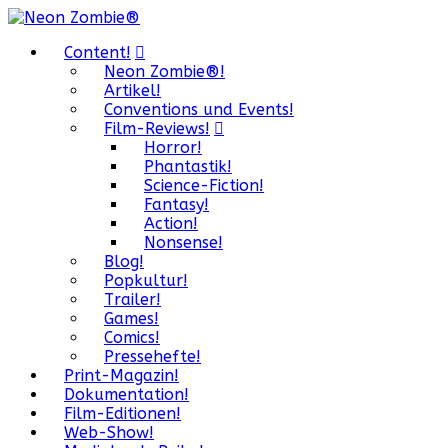
Content!
Neon Zombie®!
Artikel!
Conventions und Events!
Film-Reviews!
Horror!
Phantastik!
Science-Fiction!
Fantasy!
Action!
Nonsense!
Blog!
Popkultur!
Trailer!
Games!
Comics!
Pressehefte!
Print-Magazin!
Dokumentation!
Film-Editionen!
Web-Show!