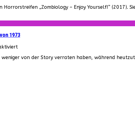
„Zombiology:
ist
n Horrorstreifen „Zombiology – Enjoy Yourself!“ (2017). Si
Enjoy
online!
Yourself!“
–
Trailer
online!
 von 1973
für
tiviert
„Jahr
r weniger von der Story verraten haben, während heutzutag
2022
…
die
überleben
wollen“
–
Trailer
zum
Kultfilm
von
1973