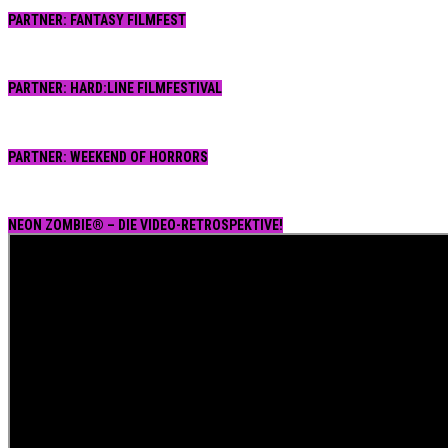
PARTNER: FANTASY FILMFEST
PARTNER: HARD:LINE FILMFESTIVAL
PARTNER: WEEKEND OF HORRORS
NEON ZOMBIE® – DIE VIDEO-RETROSPEKTIVE!