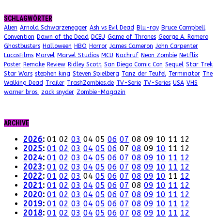
SCHLAGWÖRTER
Alien
Arnold Schwarzenegger
Ash vs Evil Dead
Blu-ray
Bruce Campbell
Convention
Dawn of the Dead
DCEU
Game of Thrones
George A. Romero
Ghostbusters
Halloween
HBO
Horror
James Cameron
John Carpenter
LucasFilms
Marvel
Marvel Studios
MCU
Nachruf
Neon Zombie
Netflix
Poster
Remake
Review
Ridley Scott
San Diego Comic Con
Sequel
Star Trek
Star Wars
stephen king
Steven Spielberg
Tanz der Teufel
Terminator
The
Walking Dead
Trailer
TrashZombies.de
TV-Serie
TV-Series
USA
VHS
warner bros.
zack snyder
Zombie-Magazin
ARCHIVE
2026
:
01
02
03
04
05
06
07
08
09
10
11
12
2025
:
01
02
03
04
05
06
07
08
09
10
11
12
2024
:
01
02
03
04
05
06
07
08
09
10
11
12
2023
:
01
02
03
04
05
06
07
08
09
10
11
12
2022
:
01
02
03
04
05
06
07
08
09
10
11
12
2021
:
01
02
03
04
05
06
07
08
09
10
11
12
2020
:
01
02
03
04
05
06
07
08
09
10
11
12
2019
:
01
02
03
04
05
06
07
08
09
10
11
12
2018
:
01
02
03
04
05
06
07
08
09
10
11
12