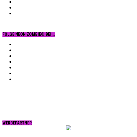
FOLGE NEON ZOMBIE® BEI …
Facebook
YouTube
Instagram
Vimeo
Twitter
tumblr.
RSS
WERBEPARTNER