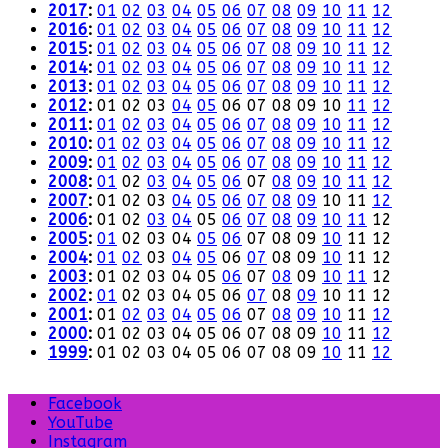
2017
:
01
02
03
04
05
06
07
08
09
10
11
12
2016
:
01
02
03
04
05
06
07
08
09
10
11
12
2015
:
01
02
03
04
05
06
07
08
09
10
11
12
2014
:
01
02
03
04
05
06
07
08
09
10
11
12
2013
:
01
02
03
04
05
06
07
08
09
10
11
12
2012
:
01
02
03
04
05
06
07
08
09
10
11
12
2011
:
01
02
03
04
05
06
07
08
09
10
11
12
2010
:
01
02
03
04
05
06
07
08
09
10
11
12
2009
:
01
02
03
04
05
06
07
08
09
10
11
12
2008
:
01
02
03
04
05
06
07
08
09
10
11
12
2007
:
01
02
03
04
05
06
07
08
09
10
11
12
2006
:
01
02
03
04
05
06
07
08
09
10
11
12
2005
:
01
02
03
04
05
06
07
08
09
10
11
12
2004
:
01
02
03
04
05
06
07
08
09
10
11
12
2003
:
01
02
03
04
05
06
07
08
09
10
11
12
2002
:
01
02
03
04
05
06
07
08
09
10
11
12
2001
:
01
02
03
04
05
06
07
08
09
10
11
12
2000
:
01
02
03
04
05
06
07
08
09
10
11
12
1999
:
01
02
03
04
05
06
07
08
09
10
11
12
Facebook
YouTube
Instagram