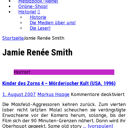
Mediabook-Reihe!
Online-Shop!
Historie!
Historie
Die Medien über uns!
Die Leser!
Startseite
Jamie Renée Smith
Jamie Renée Smith
Horror!
Kinder des Zorns 4 – Mörderischer Kult (USA, 1996)
f
1. August 2007
Markus Haage
Kommentare deaktiviert
K
Die Maisfeld-Aggressoren kehren zurück. Zum vierten
d
(aber nicht letzten Male) scheuchen sie verängstigte
Z
Erwachsene vor der Kamera herum, solange, bis der
4
Film sich der 90 Minuten-Grenzen nähert. Dann wird ihr
–
Oberhaupt gegeekt. Same old story
… [vorspulen]
M