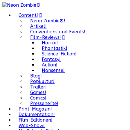
Content!
Neon Zombie®!
Artikel!
Conventions und Events!
Film-Reviews!
Horror!
Phantastik!
Science-Fiction!
Fantasy!
Action!
Nonsense!
Blog!
Popkultur!
Trailer!
Games!
Comics!
Pressehefte!
Print-Magazin!
Dokumentation!
Film-Editionen!
Web-Show!