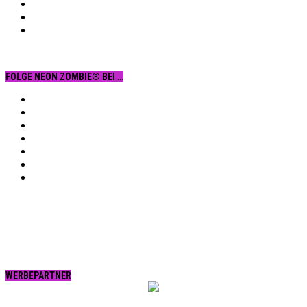
FOLGE NEON ZOMBIE® BEI …
Facebook
YouTube
Instagram
Vimeo
Twitter
tumblr.
RSS
WERBEPARTNER