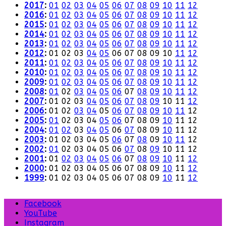
2017
:
01
02
03
04
05
06
07
08
09
10
11
12
2016
:
01
02
03
04
05
06
07
08
09
10
11
12
2015
:
01
02
03
04
05
06
07
08
09
10
11
12
2014
:
01
02
03
04
05
06
07
08
09
10
11
12
2013
:
01
02
03
04
05
06
07
08
09
10
11
12
2012
:
01
02
03
04
05
06
07
08
09
10
11
12
2011
:
01
02
03
04
05
06
07
08
09
10
11
12
2010
:
01
02
03
04
05
06
07
08
09
10
11
12
2009
:
01
02
03
04
05
06
07
08
09
10
11
12
2008
:
01
02
03
04
05
06
07
08
09
10
11
12
2007
:
01
02
03
04
05
06
07
08
09
10
11
12
2006
:
01
02
03
04
05
06
07
08
09
10
11
12
2005
:
01
02
03
04
05
06
07
08
09
10
11
12
2004
:
01
02
03
04
05
06
07
08
09
10
11
12
2003
:
01
02
03
04
05
06
07
08
09
10
11
12
2002
:
01
02
03
04
05
06
07
08
09
10
11
12
2001
:
01
02
03
04
05
06
07
08
09
10
11
12
2000
:
01
02
03
04
05
06
07
08
09
10
11
12
1999
:
01
02
03
04
05
06
07
08
09
10
11
12
Facebook
YouTube
Instagram