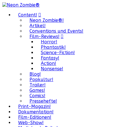
Content!
Neon Zombie®!
Artikel!
Conventions und Events!
Film-Reviews!
Horror!
Phantastik!
Science-Fiction!
Fantasy!
Action!
Nonsense!
Blog!
Popkultur!
Trailer!
Games!
Comics!
Pressehefte!
Print-Magazin!
Dokumentation!
Film-Editionen!
Web-Show!