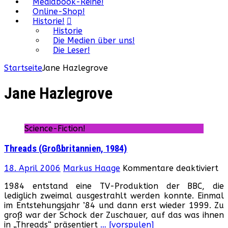
Mediabook-Reihe!
Online-Shop!
Historie!
Historie
Die Medien über uns!
Die Leser!
Startseite
Jane Hazlegrove
Jane Hazlegrove
Science-Fiction!
Threads (Großbritannien, 1984)
fü
18. April 2006
Markus Haage
Kommentare deaktiviert
Th
1984 entstand eine TV-Produktion der BBC, die
(G
lediglich zweimal ausgestrahlt werden konnte. Einmal
19
im Entstehungsjahr ’84 und dann erst wieder 1999. Zu
groß war der Schock der Zuschauer, auf das was ihnen
in „Threads“ präsentiert
… [vorspulen]