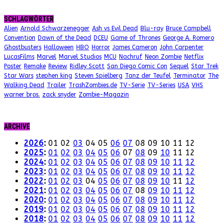
SCHLAGWÖRTER
Alien
Arnold Schwarzenegger
Ash vs Evil Dead
Blu-ray
Bruce Campbell
Convention
Dawn of the Dead
DCEU
Game of Thrones
George A. Romero
Ghostbusters
Halloween
HBO
Horror
James Cameron
John Carpenter
LucasFilms
Marvel
Marvel Studios
MCU
Nachruf
Neon Zombie
Netflix
Poster
Remake
Review
Ridley Scott
San Diego Comic Con
Sequel
Star Trek
Star Wars
stephen king
Steven Spielberg
Tanz der Teufel
Terminator
The
Walking Dead
Trailer
TrashZombies.de
TV-Serie
TV-Series
USA
VHS
warner bros.
zack snyder
Zombie-Magazin
ARCHIVE
2026
:
01
02
03
04
05
06
07
08
09
10
11
12
2025
:
01
02
03
04
05
06
07
08
09
10
11
12
2024
:
01
02
03
04
05
06
07
08
09
10
11
12
2023
:
01
02
03
04
05
06
07
08
09
10
11
12
2022
:
01
02
03
04
05
06
07
08
09
10
11
12
2021
:
01
02
03
04
05
06
07
08
09
10
11
12
2020
:
01
02
03
04
05
06
07
08
09
10
11
12
2019
:
01
02
03
04
05
06
07
08
09
10
11
12
2018
:
01
02
03
04
05
06
07
08
09
10
11
12