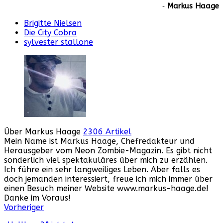
‐
Markus Haage
Brigitte Nielsen
Die City Cobra
sylvester stallone
Über Markus Haage
2306 Artikel
Mein Name ist Markus Haage, Chefredakteur und
Herausgeber vom Neon Zombie-Magazin. Es gibt nicht
sonderlich viel spektakuläres über mich zu erzählen.
Ich führe ein sehr langweiliges Leben. Aber falls es
doch jemanden interessiert, freue ich mich immer über
einen Besuch meiner Website www.markus-haage.de!
Danke im Voraus!
Webseite
Facebook
Instagram
YouTube
Vorheriger