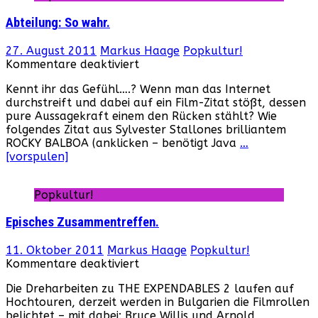
Abteilung: So wahr.
27. August 2011
Markus Haage
Popkultur!
für
Kommentare deaktiviert
Abteilung:
Kennt ihr das Gefühl….? Wenn man das Internet
So
durchstreift und dabei auf ein Film-Zitat stößt, dessen
wahr.
pure Aussagekraft einem den Rücken stählt? Wie
folgendes Zitat aus Sylvester Stallones brilliantem
ROCKY BALBOA (anklicken – benötigt Java
…
[vorspulen]
Popkultur!
Episches Zusammentreffen.
11. Oktober 2011
Markus Haage
Popkultur!
für
Kommentare deaktiviert
Episches
Die Dreharbeiten zu THE EXPENDABLES 2 laufen auf
Zusammentreffen.
Hochtouren, derzeit werden in Bulgarien die Filmrollen
belichtet – mit dabei: Bruce Willis und Arnold