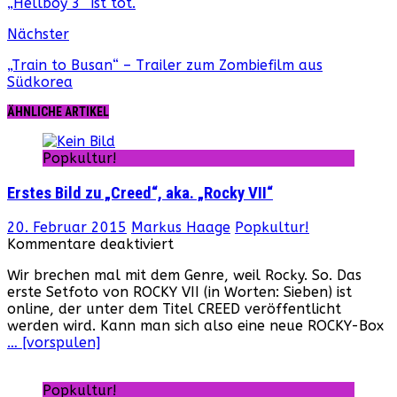
„Hellboy 3“ ist tot.
Nächster
„Train to Busan“ – Trailer zum Zombiefilm aus
Südkorea
ÄHNLICHE ARTIKEL
Popkultur!
Erstes Bild zu „Creed“, aka. „Rocky VII“
20. Februar 2015
Markus Haage
Popkultur!
für
Kommentare deaktiviert
Erstes
Wir brechen mal mit dem Genre, weil Rocky. So. Das
Bild
erste Setfoto von ROCKY VII (in Worten: Sieben) ist
zu
online, der unter dem Titel CREED veröffentlicht
„Creed“,
werden wird. Kann man sich also eine neue ROCKY-Box
aka.
… [vorspulen]
„Rocky
VII“
Popkultur!