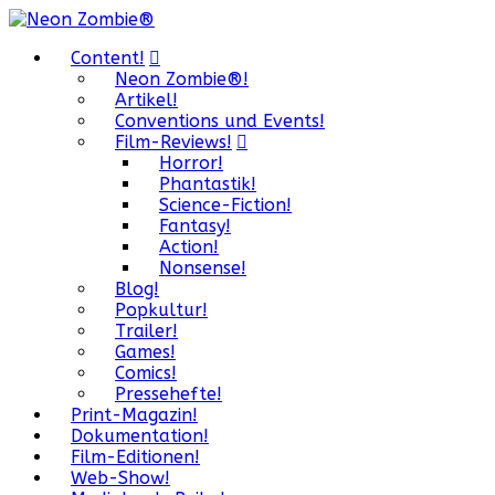
Content!
Neon Zombie®!
Artikel!
Conventions und Events!
Film-Reviews!
Horror!
Phantastik!
Science-Fiction!
Fantasy!
Action!
Nonsense!
Blog!
Popkultur!
Trailer!
Games!
Comics!
Pressehefte!
Print-Magazin!
Dokumentation!
Film-Editionen!
Web-Show!