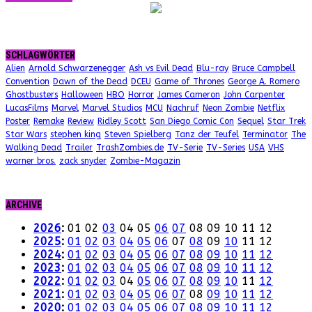
SCHLAGWÖRTER
Alien
Arnold Schwarzenegger
Ash vs Evil Dead
Blu-ray
Bruce Campbell
Convention
Dawn of the Dead
DCEU
Game of Thrones
George A. Romero
Ghostbusters
Halloween
HBO
Horror
James Cameron
John Carpenter
LucasFilms
Marvel
Marvel Studios
MCU
Nachruf
Neon Zombie
Netflix
Poster
Remake
Review
Ridley Scott
San Diego Comic Con
Sequel
Star Trek
Star Wars
stephen king
Steven Spielberg
Tanz der Teufel
Terminator
The
Walking Dead
Trailer
TrashZombies.de
TV-Serie
TV-Series
USA
VHS
warner bros.
zack snyder
Zombie-Magazin
ARCHIVE
2026
:
01
02
03
04
05
06
07
08
09
10
11
12
2025
:
01
02
03
04
05
06
07
08
09
10
11
12
2024
:
01
02
03
04
05
06
07
08
09
10
11
12
2023
:
01
02
03
04
05
06
07
08
09
10
11
12
2022
:
01
02
03
04
05
06
07
08
09
10
11
12
2021
:
01
02
03
04
05
06
07
08
09
10
11
12
2020
:
01
02
03
04
05
06
07
08
09
10
11
12