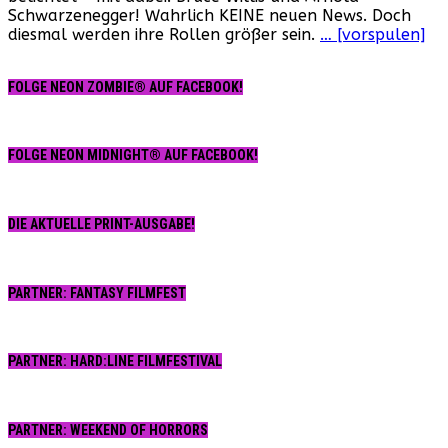
Schwarzenegger! Wahrlich KEINE neuen News. Doch
diesmal werden ihre Rollen größer sein.
… [vorspulen]
FOLGE NEON ZOMBIE® AUF FACEBOOK!
FOLGE NEON MIDNIGHT® AUF FACEBOOK!
DIE AKTUELLE PRINT-AUSGABE!
PARTNER: FANTASY FILMFEST
PARTNER: HARD:LINE FILMFESTIVAL
PARTNER: WEEKEND OF HORRORS