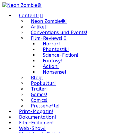
Content!
Neon Zombie®!
Artikel!
Conventions und Events!
Film-Reviews!
Horror!
Phantastik!
Science-Fiction!
Fantasy!
Action!
Nonsense!
Blog!
Popkultur!
Trailer!
Games!
Comics!
Pressehefte!
Print-Magazin!
Dokumentation!
Film-Editionen!
Web-Show!