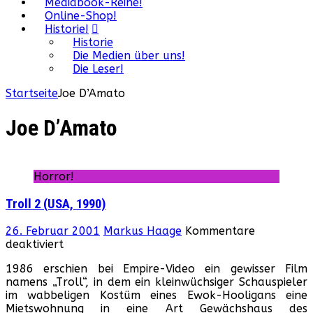
Mediabook-Reihe!
Online-Shop!
Historie!
Historie
Die Medien über uns!
Die Leser!
Startseite
Joe D’Amato
Joe D’Amato
Horror!
Troll 2 (USA, 1990)
26. Februar 2001
Markus Haage
Kommentare
für
deaktiviert
Troll
1986 erschien bei Empire-Video ein gewisser Film
2
namens „Troll“, in dem ein kleinwüchsiger Schauspieler
(USA,
im wabbeligen Kostüm eines Ewok-Hooligans eine
1990)
Mietswohnung in eine Art Gewächshaus des