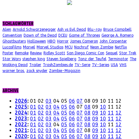
SCHLAGWÖRTER
Alien
Arnold Schwarzenegger
Ash vs Evil Dead
Blu-ray
Bruce Campbell
Convention
Dawn of the Dead
DCEU
Game of Thrones
George A. Romero
Ghostbusters
Halloween
HBO
Horror
James Cameron
John Carpenter
LucasFilms
Marvel
Marvel Studios
MCU
Nachruf
Neon Zombie
Netflix
Poster
Remake
Review
Ridley Scott
San Diego Comic Con
Sequel
Star Trek
Star Wars
stephen king
Steven Spielberg
Tanz der Teufel
Terminator
The
Walking Dead
Trailer
TrashZombies.de
TV-Serie
TV-Series
USA
VHS
warner bros.
zack snyder
Zombie-Magazin
ARCHIVE
2026
:
01
02
03
04
05
06
07
08
09
10
11
12
2025
:
01
02
03
04
05
06
07
08
09
10
11
12
2024
:
01
02
03
04
05
06
07
08
09
10
11
12
2023
:
01
02
03
04
05
06
07
08
09
10
11
12
2022
:
01
02
03
04
05
06
07
08
09
10
11
12
2021
:
01
02
03
04
05
06
07
08
09
10
11
12
2020
:
01
02
03
04
05
06
07
08
09
10
11
12