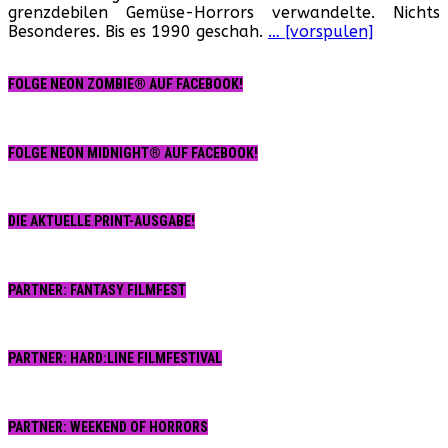
grenzdebilen Gemüse-Horrors verwandelte. Nichts
Besonderes. Bis es 1990 geschah.
… [vorspulen]
FOLGE NEON ZOMBIE® AUF FACEBOOK!
FOLGE NEON MIDNIGHT® AUF FACEBOOK!
DIE AKTUELLE PRINT-AUSGABE!
PARTNER: FANTASY FILMFEST
PARTNER: HARD:LINE FILMFESTIVAL
PARTNER: WEEKEND OF HORRORS